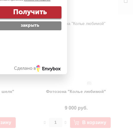
Гита
7
Получить
закрыть
Сделано в
(0)
 шелк"
Фотозона "Колье любимой"
9 000 руб.
рзину
В корзину