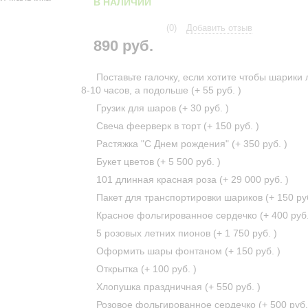
В НАЛИЧИИ
(0)
Добавить отзыв
890 руб.
Поставьте галочку, если хотите чтобы шарики 
8-10 часов, а подольше (+
55 руб.
)
Грузик для шаров (+
30 руб.
)
Свеча феерверк в торт (+
150 руб.
)
Растяжка "С Днем рождения" (+
350 руб.
)
Букет цветов (+
5 500 руб.
)
101 длинная красная роза (+
29 000 руб.
)
Пакет для транспортировки шариков (+
150 ру
Красное фольгированное сердечко (+
400 руб
5 розовых летних пионов (+
1 750 руб.
)
Оформить шары фонтаном (+
150 руб.
)
Открытка (+
100 руб.
)
Хлопушка праздничная (+
550 руб.
)
Розовое фольгированное сердечко (+
500 руб.