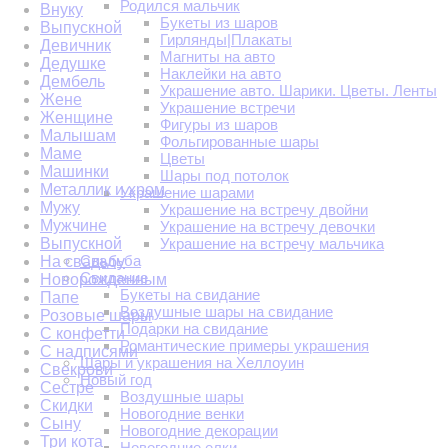
Родился мальчик
Внуку
Букеты из шаров
Выпускной
Гирлянды|Плакаты
Девичник
Магниты на авто
Дедушке
Наклейки на авто
Дембель
Украшение авто. Шарики. Цветы. Ленты
Жене
Украшение встречи
Женщине
Фигуры из шаров
Малышам
Фольгированные шары
Маме
Цветы
Машинки
Шары под потолок
Металлик и хром
Украшение шарами
Мужу
Украшение на встречу двойни
Мужчине
Украшение на встречу девочки
Выпускной
Украшение на встречу мальчика
Свадьба
На свадьбу
Свидание
Новорожденным
Букеты на свидание
Папе
Воздушные шары на свидание
Розовые шары
Подарки на свидание
С конфетти
Романтические примеры украшения
С надписями
Шары и украшения на Хеллоуин
Свекрови
Новый год
Сестре
Воздушные шары
Скидки
Новогодние венки
Сыну
Новогодние декорации
Три кота
Новогодние елки