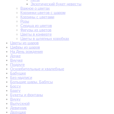
Экзотический букет невесты
Важное о цветах
Корзинки цветов с шаром
Корзины с цветами
Розы
Сердца из цветов
Фигуры из цветов
Цветы в конверте
Цветы в шляпных коробках
Цветы из шаров
Цифры из шаров
На День рождения
Дочке
Внучке
Подруге
Оскорбительные и хвалебные
Бабушке
Без надписи
Большие шары. Баблсы
Боссу
Брату
Букеты и фонтаны
Внуку
Выпускной
Девичник
Дедушке