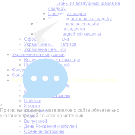
Фотозоны из воздушных шаров на
свадьбу
Цепочки из шаров
Шары под потолок на свадьбу
Оформление зала на свадьбу
Украшение президиума
Украшение свадебной машины
Оформление шарами
Украшение корпоративов
Украшение цветами
Украшение на выпускной
Выпускной в детском саду
Школьный выпускной
Фигуры из шаров
Фольгированные шары
Фотозоны. Аренда фотозон. Изготовление фотозон
Новогодние фотозоны
Аренда фотозон
Свадебные фотозоны
Пайетки
×
8 марта
При использовании материалов с сайта обязательно
14 февраля
указание прямой ссылки на источник.
9 мая
Выпускной
День Рождения и юбилей
Осенние фотозоны