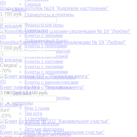
(0)
Сердца
Шары под потолок №24 "Кудрявое настроение"
Цветы
1 700 руб.
Гладиолусы и георгины
Красные розы
Французские розы
В корзину
Букеты роз
Букеты с пионами
(0)
Дофаминовый букет
Коробка-сюрприз с шарами-сердечками № 19 "Люблю!"
Букеты с герберами
7 000 руб.
Букеты с гипсофилой
Букеты с гортензией
В корзину
Букеты с каллами
Скидка!
Букеты с лилиями
-70%
Букеты с орхидеями
Букеты с подсолнухами
(0)
Букеты с ранункулюсами
Букет пионов №3 - "Пионовая мечта"
Букеты с тюльпанами
Свадьба
3 600 руб.
12 100 руб.
Украшение входной группы
Фотозоны
В корзину
Мне 1 годик
Хит!
Три кота
-23%
1 сентября
Аренда фотозон
(0)
Детские фотозоны
Букет из шаров № 202 "Карамельное счастье"
Свадебные фотозоны