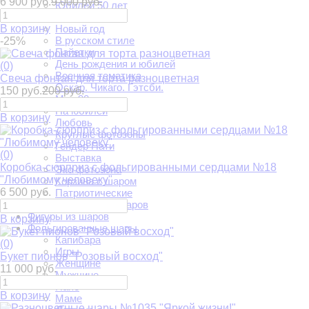
6 900 руб.
9 000 руб.
Юбилей 50 лет
Выпускной
В корзину
Новый год
В русском стиле
-25%
Пайетки
День рождения и юбилей
(0)
Военная тематика
Свеча фонтан для торта разноцветная
Оскар. Чикаго. Гэтсби.
150 руб.
200 руб.
Мои 90-е
На юбилей
В корзину
Любовь
Круглые фотозоны
Гендер Пати
(0)
Выставка
Коробка-сюрприз с фольгированными сердцами №18
Эко фотозона
"Любимому человеку"
Корзина с шаром
6 500 руб.
Патриотические
Фотозоны из шаров
Фигуры из шаров
В корзину
Фольгированные шары
Капибара
(0)
Игры
Букет пионов "Розовый восход"
Женщине
11 000 руб.
Мужчине
Папе
В корзину
Маме