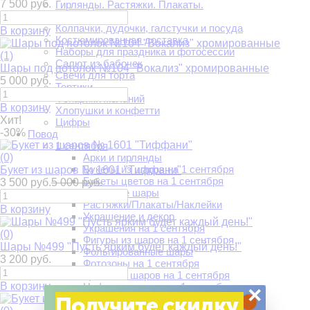
7 500 руб.
Гирлянды. Растяжки. Плакаты.
Квесты и игры
Колпачки, дудочки, галстучки и посуда
В корзину
Костюмированная доставка
Наборы для праздника и фотосессии
(1)
Салют из бабочек
Шары под потолок №104 "Вокализ" хромированные
Свечи для торта
5 000 руб.
Тортики
Фонарики желаний
В корзину
Хлопушки и конфетти
Хит!
Цифры
-30%
Повод
1 сентября
(0)
Арки и гирлянды
Букеты из шаров на 1 сентября
Букет из шаров № 1601 "Тиффани"
Букеты цветов на 1 сентября
3 500 руб.
5 000 руб.
Гелиевые шары
Растяжки/Плакаты/Наклейки
В корзину
Украшение и декор
Украшения на 1 сентября
(0)
Фигуры из шаров на 1 сентября
Шары №499 "Пусть ярким будет каждый день!"
Фольгированные шары
3 200 руб.
Фотозоны на 1 сентября
Цветы из шаров на 1 сентября
В корзину
Цифры из шаров на 1 сентября
×
Получите скидку
14 февраля