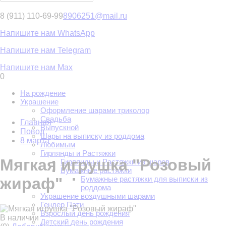
8 (911) 110-69-99
8906251@mail.ru
Напишите нам WhatsApp
Напишите нам Telegram
Напишите нам Max
0
На рождение
Украшение
Оформление шарами триколор
Свадьба
Главная
Выпускной
Повод
Шары на выписку из роддома
8 марта
Любимым
Гирлянды и Растяжки
Мягкая игрушка "Розовый
Гирлянды и Растяжки из шаров
Бумажные растяжки
Бумажные растяжки для выписки из
жираф"
роддома
Украшение воздушными шарами
Гендер Пати
Взрослый день рождения
В наличии
Детский день рождения