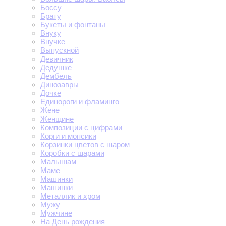
Боссу
Брату
Букеты и фонтаны
Внуку
Внучке
Выпускной
Девичник
Дедушке
Дембель
Динозавры
Дочке
Единороги и фламинго
Жене
Женщине
Композиции с цифрами
Корги и мопсики
Корзинки цветов с шаром
Коробки с шарами
Малышам
Маме
Машинки
Машинки
Металлик и хром
Мужу
Мужчине
На День рождения