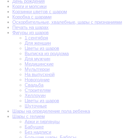
День рождения
Корги и мопсики
Корзинки цветов с шаром
Коробка с шарами
Оскорбительные, хвалебные, шары с признаниями
Печать на шарах
Фигуры из шаров
1 сентября
Для женщин
Цветы из шаров
Выписка из роддома
Для мужчин
Медицинские
Мультгерои
На выпускной
Новогодние
Свадьба
Строителям
Хеллоуин
Цветы из шаров
Шуточные
Шары на определение пола ребенка
Шары с гелием
Арки и гирлянды
Бабушке
Без надписи
Большие шары. Баблсы