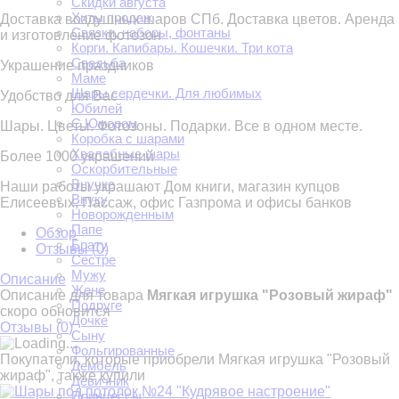
Скидки августа
Хиты продаж
Доставка воздушных шаров СПб. Доставка цветов. Аренда
Связки, наборы, фонтаны
и изготовление фотозон
Корги. Капибары. Кошечки. Три кота
Свадьба
Украшение праздников
Маме
Шары сердечки. Для любимых
Удобство для Вас
Юбилей
С Юмором
Шары. Цветы. Фотозоны. Подарки. Все в одном месте.
Коробка с шарами
Хвалебные шары
Более 1000 украшений
Оскорбительные
Внучке
Наши работы украшают Дом книги, магазин купцов
Внуку
Елисеевых, Пассаж, офис Газпрома и офисы банков
Новорожденным
Папе
Обзор
Брату
Отзывы (
0
)
Сестре
Мужу
Описание
Жене
Описание для товара
Мягкая игрушка "Розовый жираф"
Подруге
скоро обновится
Дочке
Отзывы (
0
)
Сыну
Фольгированные
Покупатели, которые приобрели Мягкая игрушка "Розовый
Дембель
жираф", также купили
Девичник
Принцессы