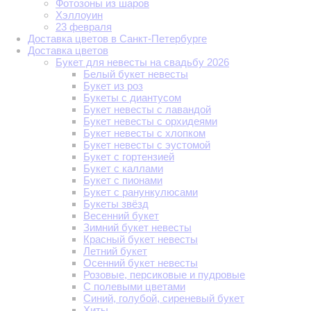
Фотозоны из шаров
Хэллоуин
23 февраля
Доставка цветов в Санкт-Петербурге
Доставка цветов
Букет для невесты на свадьбу 2026
Белый букет невесты
Букет из роз
Букеты с диантусом
Букет невесты с лавандой
Букет невесты с орхидеями
Букет невесты с хлопком
Букет невесты с эустомой
Букет с гортензией
Букет с каллами
Букет с пионами
Букет с ранункулюсами
Букеты звёзд
Весенний букет
Зимний букет невесты
Красный букет невесты
Летний букет
Осенний букет невесты
Розовые, персиковые и пудровые
С полевыми цветами
Синий, голубой, сиреневый букет
Хиты