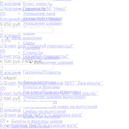
В корзину
Букет невесты
Президиум
Украшение зала
(0)
Украшение машины
Корзинка цветов №50 "Ника"
Украшение шарами
9 650 руб.
Фотозоны
Шары
В корзину
День рождения
-13%
Шары
Подарки
(0)
Сладости
Букет роз "Поцелуй принцессы!"
Коробка с шарами
6 500 руб.
7 500 руб.
Украшение шарами
Свечи в торт
Гирлянды|Плакаты
В корзину
Выпускной
Скидка!
Арки и гирлянды
Букеты и фонтаны
(0)
Растяжки|Плакаты|Наклейки
Букет белоснежных пионов №57 "Два крыла "
Украшение шарами выпускного
2 690 руб.
Фигуры из шаров
Фольгированные шары на выпускной
В корзину
Цифры на выпускной
Шары под потолок
(0)
Букеты и фонтаны шаров
Букет цветов №475 "Сахарная вата"
Всё для праздника