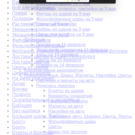
Букеты и фонтаны шаров
Букеты из шаров на 9 мая
Всё для праздника
Растяжки, плакаты, наклейки на 9 мая
Повод
Фигуры из шаров на 9 мая
Подарки
Фольгированные шары на 9 мая
Растяжки|Плакаты|Наклейки
Цветы на 9 мая
Цифры из шаров на 9 мая
Украшение
Шары под потолок на 9 мая
Украшение на выпускной
Любимым
Фигуры из шаров
Подарки на 14 февраля
Фольгированные шары
Украшение шарами на 14 февраля
Фотозоны. Аренда фотозон. Изготовление фотозон
Хиты на 14 февраля
Доставка цветов в Санкт-Петербурге
Цветы на 14 февраля
Доставка цветов
Шарики на 14 февраля
Цветы из шаров
Корпоративное мероприятие
Цифры из шаров
Новорожденные. Шары. Магниты. Наклейки. Цветы
На День рождения
Наклейки и магниты на авто
Дочке
Родилась девочка
Внучке
Букеты из шаров
Подруге
Варианты украшения
Оскорбительные и хвалебные
Гирлянды|Плакаты
Бабушке
Магниты на авто
Без надписи
Наклейки на авто
Большие шары. Баблсы
Украшение авто. Шарики. Цветы. Ленты
Фольгированные шары
Боссу
Цветы
Брату
Шары под потолок
Букеты и фонтаны