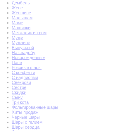
Дембель
Жене
Женщине
Малышам
Маме
Машинки
Металлик и хром
Мужу
Мужчине
Выпускной
На свадьбу
Новорожденным
Папе
Розовые шары
С конфетти
С надписями
Свекрови
Сестре
Скидки
Сыну
Три кота
Фольгированные шары
Хиты продаж
Черные шары
Шары с гелием
Шары сердца