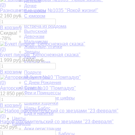
Детские
(0)
Дочке
Разноцветные шары №1035 "Яркой жизни!"
Единороги
2 160 руб.
С юмором
Авто-мото
Встреча из роддома
В корзину
Выпускной
Скидка!
Девочкам
-78%
Мальчикам
Животные, птички
(0)
Звезды
Букет пионов "Белоснежная сказка"
Круги
1 999 руб.
9 000 руб.
Круги и луна
Люблю тебя
В корзину
Подруге
Мульт герои
С Днем Рождения
(0)
Сердца
Авторский букет №10 "Помпадур"
Феи и Принцессы
12 850 руб.
Фольгированные цифры
Шарики ходячки
В корзину
Шары Баблс
Еда и напитки
(0)
Цветы
Набор оформительский со звездами "23 февраля"
Свадьба
250 руб.
Арки регистрации
Большие шары. Баблсы