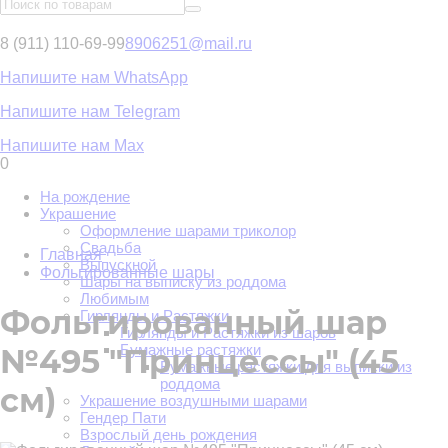
8 (911) 110-69-99
8906251@mail.ru
Напишите нам WhatsApp
Напишите нам Telegram
Напишите нам Max
0
На рождение
Украшение
Оформление шарами триколор
Свадьба
Главная
Выпускной
Фольгированные шары
Шары на выписку из роддома
Любимым
Фольгированный шар
Гирлянды и Растяжки
Гирлянды и Растяжки из шаров
Бумажные растяжки
№495 "Принцессы" (45
Бумажные растяжки для выписки из
роддома
см)
Украшение воздушными шарами
Гендер Пати
Взрослый день рождения