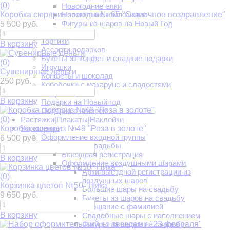
(0)
Новогодние елки
Коробка сюрприз золотая № 65 "Сказочное поздравление"
Новогодние композиции
Фигуры из шаров на Новый Год
5 500 руб.
Подарки
Тортики
В корзину
Ассорти подарков
Букеты из конфет и сладкие подарки
(0)
Игрушки
Сувенирные деньги
Конфеты и шоколад
250 руб.
Коробочки с макарунс и сладостями
Открытки
В корзину
Подарки на Новый год
Подарки с юмором
(0)
Растяжки|Плакаты|Наклейки
Украшение
Коробка сюрприз №49 "Роза в золоте"
Оформление входной группы
6 500 руб.
Оформление свадьбы
Выездная регистрация
В корзину
Оформление воздушными шарами
Арки выездной регистрации из
(0)
воздушных шаров
Корзинка цветов №50 "Ника"
Большие шары на свадьбу
9 650 руб.
Букеты из шаров на свадьбу
Прощание с фамилией
В корзину
Свадебные шары с наполнением
Фигуры из шаров на свадьбу