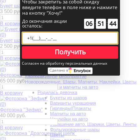
(0)
Чтобы закрепить за собой скидку
Арки из шаров на 9 мая
Букет шаров "Констанция"
введите телефон в поле ниже и нажмите
Букеты из шаров на 9 мая
3 500 руб.
на кнопку "Хочу!"
Растяжки, плакаты, наклейки на 9 мая
Фигуры из шаров на 9 мая
До окончания акции
:
:
00
00
58
Фольгированные шары на 9 мая
В корзину
осталось:
Цветы на 9 мая
Цифры из шаров на 9 мая
(0)
Шары под потолок на 9 мая
Букет шаров "Рапсодия в стиле Блюз"
Любимым
2 500 руб.
Подарки на 14 февраля
Получить
Украшение шарами на 14 февраля
В корзину
Хиты на 14 февраля
Согласен на обработку персональных данных
Цветы на 14 февраля
(0)
Сделано в
Шарики на 14 февраля
Фотозона "Чистота"
Корпоративное мероприятие
65 000 руб.
Новорожденные. Шары. Магниты. Наклейки. Цветы
Наклейки и магниты на авто
Родилась девочка
В корзину
Букеты из шаров
Варианты украшения
(0)
Гирлянды|Плакаты
Фотозона "Зефир"
Магниты на авто
40 000 руб.
Наклейки на авто
Украшение авто. Шарики. Цветы. Ленты
В корзину
Фольгированные шары
Цветы
(0)