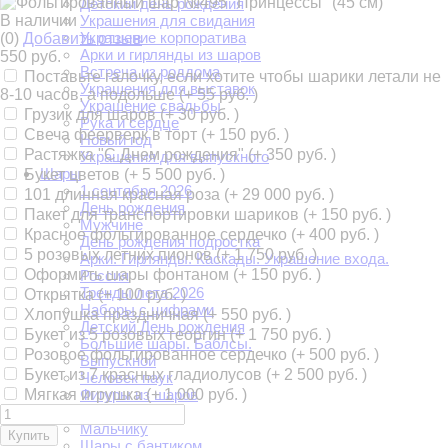
Детский день рождения
В наличии
Украшения для свидания
Украшение корпоратива
(0)
Добавить отзыв
Арки и гирлянды из шаров
550 руб.
Встреча из роддома
Поставьте галочку, если хотите чтобы шарики летали не
Украшения для выставок
8-10 часов, а подольше (+
55 руб.
)
Украшение свадьбы
Грузик для шаров (+
30 руб.
)
Рука и сердце
Свеча феерверк в торт (+
150 руб.
)
Новый год
Растяжка "С Днем рождения" (+
350 руб.
)
Украшения для выпускного
Шары
Букет цветов (+
5 500 руб.
)
1 сентября 2026
101 длинная красная роза (+
29 000 руб.
)
День рождения
Пакет для транспортировки шариков (+
150 руб.
)
Мужчине
Красное фольгированное сердечко (+
400 руб.
)
День рождения подростка
5 розовых летних пионов (+
1 750 руб.
)
Арки. Гирлянды. Каскады. Украшение входа.
Оформить шары фонтаном (+
150 руб.
)
Россия
Тренды лета 2026
Открытка (+
100 руб.
)
Наборы с цифрами
Хлопушка праздничная (+
550 руб.
)
Детский День рождения
Букет из 5 розовых георгин (+
1 750 руб.
)
Большие шары. Баблсы.
Розовое фольгированное сердечко (+
500 руб.
)
Выпускной
Букет из 7 красных гладиолусов (+
2 500 руб.
)
Человек паук
Мягкая игрушка (+
1 000 руб.
)
Фигуры из шаров
Шары и цветы
Мальчику
Купить
Шары с бантиком