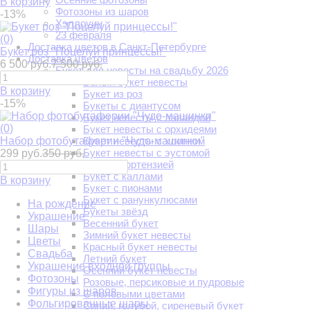
В корзину
Фотозоны из шаров
-13%
Хэллоуин
23 февраля
(0)
Доставка цветов в Санкт-Петербурге
Букет роз "Поцелуй принцессы!"
Доставка цветов
6 500 руб.
7 500 руб.
Букет для невесты на свадьбу 2026
Белый букет невесты
В корзину
Букет из роз
-15%
Букеты с диантусом
Букет невесты с лавандой
(0)
Букет невесты с орхидеями
Набор фотобутафории "Чудо-машинки"
Букет невесты с хлопком
Букет невесты с эустомой
299 руб.
350 руб.
Букет с гортензией
Букет с каллами
В корзину
Букет с пионами
Букет с ранункулюсами
На рождение
Букеты звёзд
Украшение
Весенний букет
Шары
Зимний букет невесты
Цветы
Красный букет невесты
Свадьба
Летний букет
Украшение входной группы
Осенний букет невесты
Фотозоны
Розовые, персиковые и пудровые
Фигуры из шаров
С полевыми цветами
Фольгированные шары
Синий, голубой, сиреневый букет