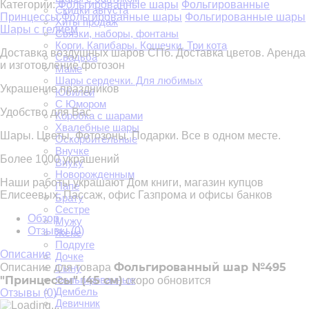
Категории:
Фольгированные шары
Фольгированные
Скидки августа
Принцессы
Фольгированные шары
Фольгированные шары
Хиты продаж
Шары с гелием
Связки, наборы, фонтаны
Корги. Капибары. Кошечки. Три кота
Доставка воздушных шаров СПб. Доставка цветов. Аренда
Свадьба
и изготовление фотозон
Маме
Шары сердечки. Для любимых
Украшение праздников
Юбилей
С Юмором
Удобство для Вас
Коробка с шарами
Хвалебные шары
Шары. Цветы. Фотозоны. Подарки. Все в одном месте.
Оскорбительные
Внучке
Более 1000 украшений
Внуку
Новорожденным
Наши работы украшают Дом книги, магазин купцов
Папе
Елисеевых, Пассаж, офис Газпрома и офисы банков
Брату
Сестре
Обзор
Мужу
Отзывы (
0
)
Жене
Подруге
Описание
Дочке
Фольгированный шар №495
Описание для товара
Сыну
"Принцессы" (45 см)
Фольгированные
скоро обновится
Дембель
Отзывы (
0
)
Девичник