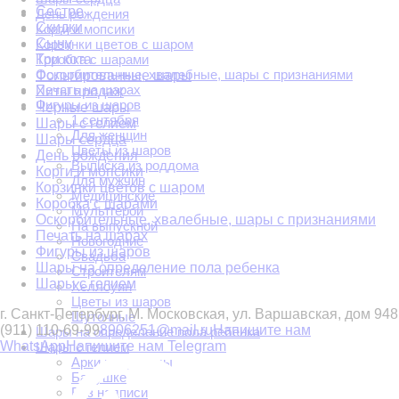
Сестре
День рождения
Скидки
Корги и мопсики
Сыну
Корзинки цветов с шаром
Три кота
Коробка с шарами
Оскорбительные, хвалебные, шары с признаниями
Фольгированные шары
Печать на шарах
Хиты продаж
Фигуры из шаров
Черные шары
1 сентября
Шары с гелием
Для женщин
Шары сердца
Цветы из шаров
День рождения
Выписка из роддома
Корги и мопсики
Для мужчин
Корзинки цветов с шаром
Медицинские
Коробка с шарами
Мультгерои
Оскорбительные, хвалебные, шары с признаниями
На выпускной
Печать на шарах
Новогодние
Фигуры из шаров
Свадьба
Шары на определение пола ребенка
Строителям
Шары с гелием
Хеллоуин
Цветы из шаров
г. Санкт-Петербург, М. Московская, ул. Варшавская, дом 94
8
Шуточные
(911) 110-69-99
8906251@mail.ru
Напишите нам
Шары на определение пола ребенка
WhatsApp
Напишите нам Telegram
Шары с гелием
Арки и гирлянды
Бабушке
Без надписи