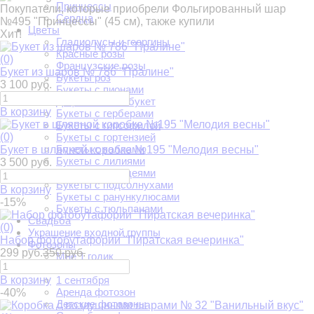
Принцессы
Покупатели, которые приобрели Фольгированный шар
Сердца
№495 "Принцессы" (45 см), также купили
Цветы
Хит!
Гладиолусы и георгины
Красные розы
(0)
Французские розы
Букет из шаров № 786 "Пралине"
Букеты роз
3 100 руб.
Букеты с пионами
Дофаминовый букет
В корзину
Букеты с герберами
Букеты с гипсофилой
(0)
Букеты с гортензией
Букеты с каллами
Букет в шляпной коробке №195 "Мелодия весны"
Букеты с лилиями
3 500 руб.
Букеты с орхидеями
Букеты с подсолнухами
В корзину
Букеты с ранункулюсами
-15%
Букеты с тюльпанами
Свадьба
(0)
Украшение входной группы
Набор фотобутафории "Пиратская вечеринка"
Фотозоны
299 руб.
350 руб.
Мне 1 годик
Три кота
В корзину
1 сентября
Аренда фотозон
-40%
Детские фотозоны