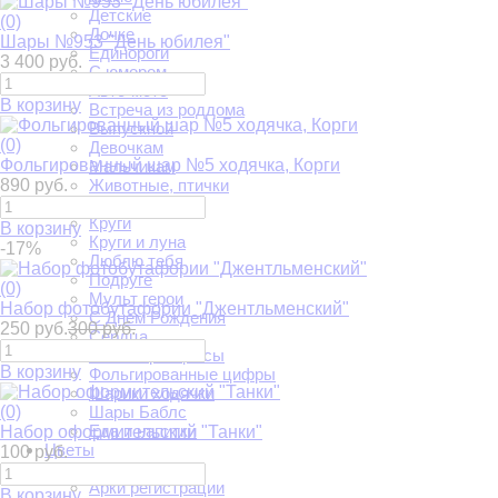
Детские
(0)
Дочке
Шары №953 "День юбилея"
Единороги
3 400 руб.
С юмором
Авто-мото
В корзину
Встреча из роддома
Выпускной
(0)
Девочкам
Фольгированный шар №5 ходячка, Корги
Мальчикам
890 руб.
Животные, птички
Звезды
Круги
В корзину
Круги и луна
-17%
Люблю тебя
Подруге
(0)
Мульт герои
Набор фотобутафории "Джентльменский"
С Днем Рождения
250 руб.
300 руб.
Сердца
Феи и Принцессы
В корзину
Фольгированные цифры
Шарики ходячки
(0)
Шары Баблс
Еда и напитки
Набор оформительский "Танки"
Цветы
100 руб.
Свадьба
Арки регистрации
В корзину