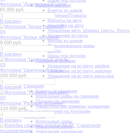
Шары под потолок
Фотозона "Драгоценный шелк"
Родился мальчик
65 000 руб.
Букеты из шаров
Гирлянды|Плакаты
Магниты на авто
В корзину
Наклейки на авто
Украшение авто. Шарики. Цветы. Ленты
(0)
Украшение встречи
Фотозона "Колье любимой"
Фигуры из шаров
9 000 руб.
Фольгированные шары
Цветы
В корзину
Шары под потолок
Украшение шарами
(0)
Украшение на встречу двойни
Фотозона "Цветочный дождь"
Украшение на встречу девочки
200 000 руб.
Украшение на встречу мальчика
Свадьба
Свидание
В корзину
Букеты на свидание
Воздушные шары на свидание
(0)
Подарки на свидание
Фотозона "Розовое дыхание"
Романтические примеры украшения
120 000 руб.
Шары и украшения на Хеллоуин
Новый год
В корзину
Воздушные шары
Новогодние венки
Новогодние декорации