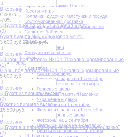
Всё для праздника
Гирлянды. Растяжки. Плакаты.
В корзину
Квесты и игры
Скидка!
Колпачки, дудочки, галстучки и посуда
-70%
Костюмированная доставка
Наборы для праздника и фотосессии
(0)
Салют из бабочек
Букет пионов №3 - "Пионовая мечта"
Свечи для торта
3 600 руб.
12 100 руб.
Тортики
Фонарики желаний
Хлопушки и конфетти
В корзину
Цифры
Повод
(1)
1 сентября
Шары под потолок №104 "Вокализ" хромированные
Арки и гирлянды
5 000 руб.
Букеты из шаров на 1 сентября
Букеты цветов на 1 сентября
В корзину
Гелиевые шары
Растяжки/Плакаты/Наклейки
(0)
Украшение и декор
Букет из пионов "Ангел"
Украшения на 1 сентября
Фигуры из шаров на 1 сентября
16 500 руб.
Фольгированные шары
Фотозоны на 1 сентября
В корзину
Цветы из шаров на 1 сентября
Цифры из шаров на 1 сентября
(0)
14 февраля