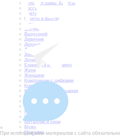
Большие шары. Баблсы
Боссу
Брату
Букеты и фонтаны
Внуку
Внучке
Выпускной
Девичник
Дедушке
Дембель
Динозавры
Дочке
Единороги и фламинго
Жене
Женщине
Композиции с цифрами
Корги и мопсики
Корзинки цветов с шаром
Коробки с шарами
Малышам
Маме
Машинки
Машинки
Металлик и хром
Мужу
×
Мужчине
При использовании материалов с сайта обязательно