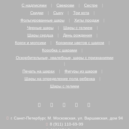
С надписями
Свекрови
Сестре
Скидки
Сыну
Три кота
Фольгированные шары
Хиты продаж
Черные шары
Шары с гелием
Шары сердца
День рождения
Корги и мопсики
Корзинки цветов с шаром
Коробка с шарами
Оскорбительные, хвалебные, шары с признаниями
Печать на шарах
Фигуры из шаров
Шары на определение пола ребенка
Шары с гелием
г. Санкт-Петербург, М. Московская, ул. Варшавская, дом 94
8 (911) 110-69-99