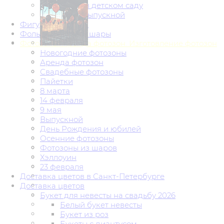
Выпускной в детском саду
Школьный выпускной
Фигуры из шаров
Фольгированные шары
Фотозоны. Аренда фотозон. Изготовление фотозон
Новогодние фотозоны
Аренда фотозон
Свадебные фотозоны
Пайетки
8 марта
14 февраля
9 мая
Выпускной
День Рождения и юбилей
Осенние фотозоны
Фотозоны из шаров
Хэллоуин
23 февраля
Доставка цветов в Санкт-Петербурге
Доставка цветов
Букет для невесты на свадьбу 2026
Белый букет невесты
Букет из роз
Букеты с диантусом