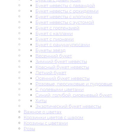
Букет невесты с лавандой
Букет невесты с орхидеями
Букет невесты с хлопком
Букет невесты с эустомой
Букет с гортензией
Букет с каллами
Букет с пионами
Букет с ранункулюсами
Букеты звёзд
Весенний букет
Зимний букет невесты
Красный букет невесты
Летний букет
Осенний букет невесты
Розовые, персиковые и пудровые
С полевыми цветами
Синий, голубой, сиреневый букет
Хиты
Экзотический букет невесты
Важное о цветах
Корзинки цветов с шаром
Корзины с цветами
Розы