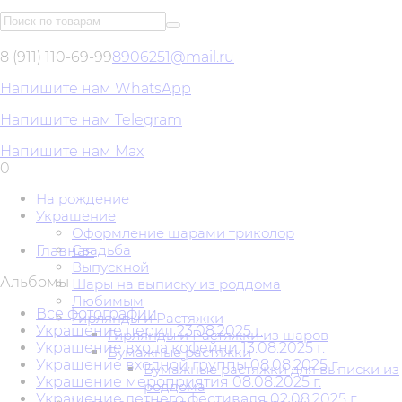
8 (911) 110-69-99
8906251@mail.ru
Напишите нам WhatsApp
Напишите нам Telegram
Напишите нам Max
0
На рождение
Украшение
Оформление шарами триколор
Свадьба
Главная
Выпускной
Альбомы
Шары на выписку из роддома
Любимым
Все фотографии
Гирлянды и Растяжки
Украшение перил 23.08.2025 г.
Гирлянды и Растяжки из шаров
Украшение входа кофейни 13.08.2025 г.
Бумажные растяжки
Украшение входной группы 08.08.2025 г.
Бумажные растяжки для выписки из
Украшение мероприятия 08.08.2025 г.
роддома
Украшение летнего фестиваля 02.08.2025 г.