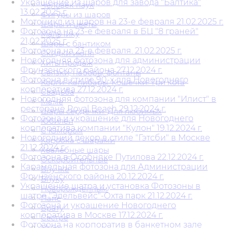
Украшение из шаров для завода "Балтика"
Человек паук
13.02.2025 г.
Фигуры из шаров
Мотоцикл из шаров на 23-е февраля 21.02.2025 г.
Шары и цветы
Фотозона на 23-е февраля в БЦ "8 граней"
Мальчику
21,02.2025 г.
Шары с бантиком
Фотозона на 23-е февраля. 21.02.2025 г.
Скидки июня
Новогодняя фотозона для администрации
Хиты продаж
Фрунзенского района 27.12.2024 г.
Связки, наборы, фонтаны
Фотозона в стиле 90-х для Новогоднего
Корги. Капибары. Кошечки. Три кота
корпоратива 27.12.2024 г.
Свадьба
Новогодняя фотозона для компании "Илист" в
Маме
ресторане Royal Beach 29.12.2024 г.
Шары сердечки. Для любимых
Фотозона и украшение для Новогоднего
Юбилей
корпоратива компании "Кулон" 19.12.2024 г.
С Юмором
Новогодний декор в стиле "Гэтсби" в Москве
Коробка с шарами
21.12.2024 г.
Хвалебные шары
Фотозона в Особняке Путилова 22.12.2024 г.
Оскорбительные
Карамельная фотозона для Администрации
Внучке
Фрунзенского района 20.12.2024 г.
Внуку
Украшение шатра и установка Фотозоны в
Новорожденным
шатре "Эдельвейс"-Охта парк 21.12.2024 г.
Папе
Фотозона и украшение Новогоднего
Брату
корпоратива в Москве 17.12.2024 г.
Сестре
Фотозона на корпоратив в банкетном зале
Мужу