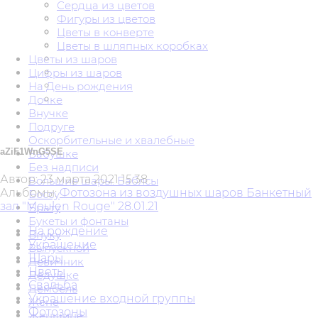
Сердца из цветов
Фигуры из цветов
Цветы в конверте
Цветы в шляпных коробках
Цветы из шаров
Цифры из шаров
На День рождения
Дочке
Внучке
Подруге
Оскорбительные и хвалебные
aZiF1WnG5SE
Бабушке
Без надписи
Автор:
23 марта 2021 15:38
Большие шары. Баблсы
Альбомы:
Фотозона из воздушных шаров Банкетный
Боссу
зал "Moulen Rouge" 28.01.21
Брату
Букеты и фонтаны
На рождение
Внуку
Украшение
Выпускной
Шары
Девичник
Цветы
Дедушке
Свадьба
Дембель
Украшение входной группы
Жене
Фотозоны
Женщине