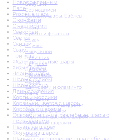
Новорожденным
Бабушке
Папе
Без надписи
Розовые шары
Большие шары. Баблсы
С конфетти
Боссу
С надписями
Брату
Свекрови
Букеты и фонтаны
Сестре
Внуку
Скидки
Внучке
Сыну
Выпускной
Три кота
Девичник
Фольгированные шары
Дедушке
Хиты продаж
Дембель
Черные шары
Динозавры
Шары с гелием
Дочке
Шары сердца
Единороги и фламинго
День рождения
Жене
Корги и мопсики
Женщине
Корзинки цветов с шаром
Композиции с цифрами
Коробка с шарами
Корги и мопсики
Оскорбительные, хвалебные, шары с
Корзинки цветов с шаром
признаниями
Коробки с шарами
Печать на шарах
Малышам
Фигуры из шаров
Маме
Шары на определение пола ребенка