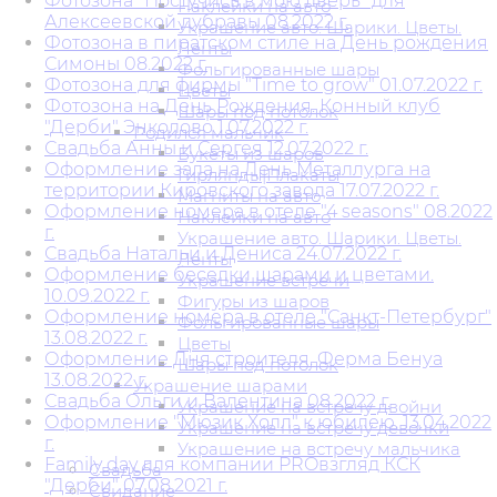
Фотозона "Постучись в мою дверь" для
Наклейки на авто
Алексеевской дубравы 08.2022 г.
Украшение авто. Шарики. Цветы.
Фотозона в пиратском стиле на День рождения
Ленты
Симоны 08.2022 г.
Фольгированные шары
Фотозона для фирмы "Time to grow" 01.07.2022 г.
Цветы
Фотозона на День Рождения. Конный клуб
Шары под потолок
"Дерби" Энколово 1.07.2022 г.
Родился мальчик
Свадьба Анны и Сергея 12.07.2022 г.
Букеты из шаров
Оформление зала на День Металлурга на
Гирлянды|Плакаты
территории Кировского завода 17.07.2022 г.
Магниты на авто
Оформление номера в отеле "4 seasons" 08.2022
Наклейки на авто
г.
Украшение авто. Шарики. Цветы.
Свадьба Натальи и Дениса 24.07.2022 г.
Ленты
Оформление беседки шарами и цветами.
Украшение встречи
10.09.2022 г.
Фигуры из шаров
Оформление номера в отеле "Санкт-Петербург"
Фольгированные шары
13.08.2022 г.
Цветы
Оформление Дня строителя. Ферма Бенуа
Шары под потолок
13.08.2022 г.
Украшение шарами
Свадьба Ольги и Валентина 08.2022 г.
Украшение на встречу двойни
Оформление "Мюзик Холл" к юбилею. 13.04.2022
Украшение на встречу девочки
г.
Украшение на встречу мальчика
Family day для компании PROвзгляд КСК
Свадьба
"Дерби" 07.08.2021 г.
Свидание