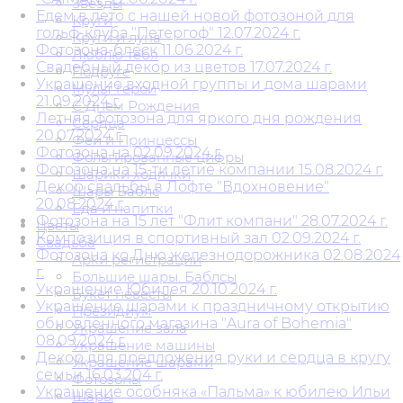
Звезды
Едем в лето с нашей новой фотозоной для
Круги
гольф-клуба "Петергоф" 12.07.2024 г.
Круги и луна
Фотозона-блеск 11.06.2024 г.
Люблю тебя
Свадебный декор из цветов 17.07.2024 г.
Подруге
Украшение входной группы и дома шарами
Мульт герои
21.09.2024 г.
С Днем Рождения
Летняя фотозона для яркого дня рождения
Сердца
20.07.2024 г.
Феи и Принцессы
Фотозона на 02.09.2024 г.
Фольгированные цифры
Фотозона на 15-ти летие компании 15.08.2024 г.
Шарики ходячки
Декор свадьбы в Лофте "Вдохновение"
Шары Баблс
20.08.2024 г.
Еда и напитки
Фотозона на 15 лет "Флит компани" 28.07.2024 г.
Цветы
Композиция в спортивный зал 02.09.2024 г.
Свадьба
Фотозона ко Дню железнодорожника 02.08.2024
Арки регистрации
г.
Большие шары. Баблсы
Украшение Юбилея 20.10.2024 г.
Букет невесты
Украшение шарами к праздничному открытию
Президиум
обновлённого магазина "Aura of Bohemia"
Украшение зала
08.09.2024 г.
Украшение машины
Декор для предложения руки и сердца в кругу
Украшение шарами
семьи 16.03.204 г.
Фотозоны
Украшение особняка «Пальма» к юбилею Ильи
Шары