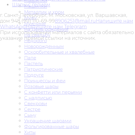
Машинки
Шары с гелием
Машинки
Металлик и хром
г. Санкт-Петербург, М. Московская, ул. Варшавская,
Мужу
дом 94
8 (911) 110-69-99
8906251@mail.ru
Напишите нам
Мужчине
WhatsApp
Напишите нам Telegram
На День рождения
При использовании материалов с сайта обязательно
На свадьбу
указание прямой ссылки на источник.
Недорого
Новорожденным
Оскорбительные и хвалебные
Папе
Пастель
Патриотические
Подруге
Принцессы и феи
Розовые шары
С конфетти или перьями
С надписью
Свекрови
Сестре
Сыну
Украшение шарами
Фольгированные шары
Хиты