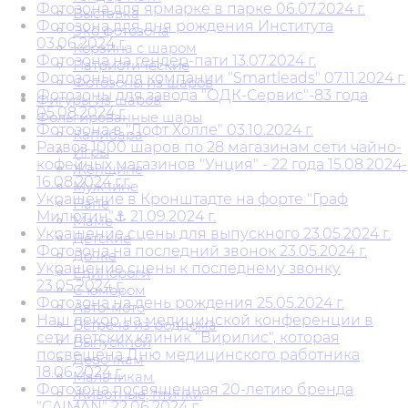
Фотозона для ярмарке в парке 06.07.2024 г.
Выставка
Фотозона для дня рождения Института
Эко фотозона
03.06.2024 г.
Корзина с шаром
Фотозона на гендер-пати 13.07.2024 г.
Патриотические
Фотозоны для компании "Smartleads" 07.11.2024 г.
Фотозоны из шаров
Фотозоны для завода "ОДК-Сервис"-83 года
Фигуры из шаров
05.08.2024 г.
Фольгированные шары
Фотозона в "Лофт Холле" 03.10.2024 г.
Капибара
Развоз 1000 шаров по 28 магазинам сети чайно-
Игры
кофейных магазинов "Унция" - 22 года 15.08.2024-
Женщине
16.08.2024 г.г.
Мужчине
Украшение в Кронштадте на форте "Граф
Папе
Милютин"⚓ 21.09.2024 г.
Маме
Украшение сцены для выпускного 23.05.2024 г.
Детские
Фотозона на последний звонок 23.05.2024 г.
Дочке
Украшение сцены к последнему звонку
Единороги
23.05.2024 г.
С юмором
Фотозона на день рождения 25.05.2024 г.
Авто-мото
Наш декор на медицинской конференции в
Встреча из роддома
сети детских клиник "Вирилис", которая
Выпускной
посвещена Дню медицинского работника
Девочкам
18.06.2024 г.
Мальчикам
Фотозона посвященная 20-летию бренда
Животные, птички
"CAIMAN" 22.06.2024 г.