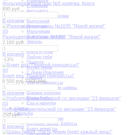
Единороги
Фольгированный шар №5 ходячка, Корги
С юмором
890 руб.
Авто-мото
Встреча из роддома
В корзину
Выпускной
Девочкам
Мальчикам
(0)
Животные, птички
Разноцветные шары №1035 "Яркой жизни!"
Звезды
2 160 руб.
Круги
Круги и луна
В корзину
Люблю тебя
-13%
Подруге
Мульт герои
(0)
С Днем Рождения
Букет роз "Поцелуй принцессы!"
Сердца
6 500 руб.
7 500 руб.
Феи и Принцессы
Фольгированные цифры
Шарики ходячки
В корзину
Шары Баблс
Еда и напитки
(0)
Цветы
Набор оформительский со звездами "23 февраля"
Свадьба
250 руб.
Арки регистрации
Большие шары. Баблсы
В корзину
Букет невесты
Президиум