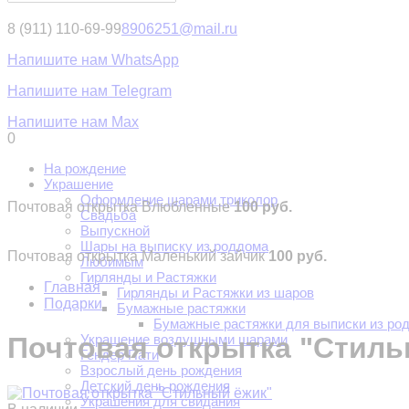
8 (911) 110-69-99
8906251@mail.ru
Напишите нам WhatsApp
Напишите нам Telegram
Напишите нам Max
0
На рождение
Украшение
Оформление шарами триколор
Почтовая открытка Влюбленные
100 руб.
Свадьба
Выпускной
Шары на выписку из роддома
Почтовая открытка Маленький зайчик
100 руб.
Любимым
Гирлянды и Растяжки
Главная
Гирлянды и Растяжки из шаров
Подарки
Бумажные растяжки
Бумажные растяжки для выписки из ро
Украшение воздушными шарами
Почтовая открытка "Стиль
Гендер Пати
Взрослый день рождения
Детский день рождения
Украшения для свидания