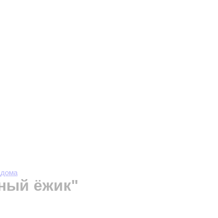
ддома
ный ёжик"