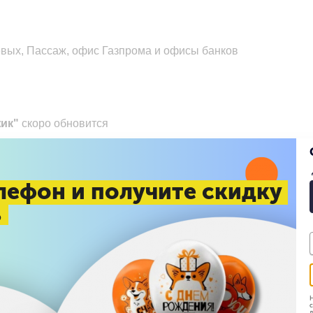
евых, Пассаж, офис Газпрома и офисы банков
ик"
скоро обновится
ный ёжик", также купили
лефон и получите скидку
%
Н
с
д