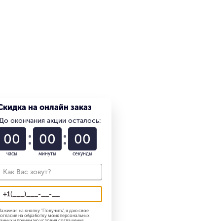
Скидка на онлайн заказ
До окончания акции осталось:
01
22
58
часы
минуты
секунды
ажимая на кнопку "
Получить
", я даю свое
огласие на обработку моих персональных
анных и принимаю
условия соглашения