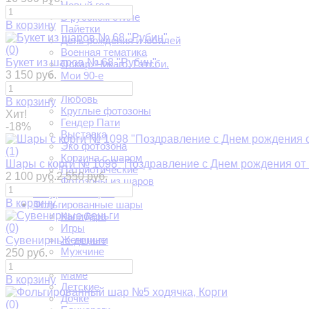
Новый год
В русском стиле
В корзину
Пайетки
День рождения и юбилей
(0)
Военная тематика
Букет из шаров № 68 "Рубин"
Оскар. Чикаго. Гэтсби.
3 150 руб.
Мои 90-е
На юбилей
Любовь
В корзину
Круглые фотозоны
Хит!
Гендер Пати
-18%
Выставка
Эко фотозона
(1)
Корзина с шаром
Шары с корги № 1098 "Поздравление с Днем рождения от 
Патриотические
2 100 руб.
2 550 руб.
Фотозоны из шаров
Фигуры из шаров
В корзину
Фольгированные шары
Капибара
(0)
Игры
Женщине
Сувенирные деньги
Мужчине
250 руб.
Папе
Маме
В корзину
Детские
Дочке
(0)