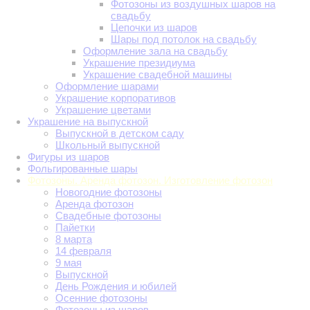
Фотозоны из воздушных шаров на
свадьбу
Цепочки из шаров
Шары под потолок на свадьбу
Оформление зала на свадьбу
Украшение президиума
Украшение свадебной машины
Оформление шарами
Украшение корпоративов
Украшение цветами
Украшение на выпускной
Выпускной в детском саду
Школьный выпускной
Фигуры из шаров
Фольгированные шары
Фотозоны. Аренда фотозон. Изготовление фотозон
Новогодние фотозоны
Аренда фотозон
Свадебные фотозоны
Пайетки
8 марта
14 февраля
9 мая
Выпускной
День Рождения и юбилей
Осенние фотозоны
Фотозоны из шаров