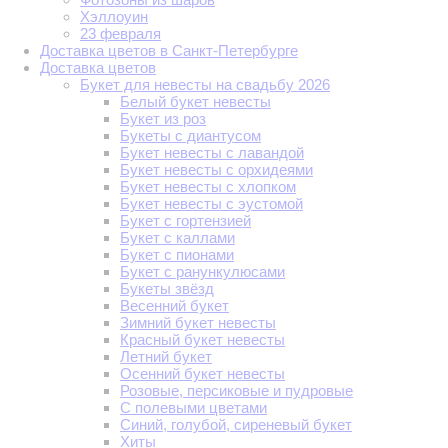
Хэллоуин
23 февраля
Доставка цветов в Санкт-Петербурге
Доставка цветов
Букет для невесты на свадьбу 2026
Белый букет невесты
Букет из роз
Букеты с диантусом
Букет невесты с лавандой
Букет невесты с орхидеями
Букет невесты с хлопком
Букет невесты с эустомой
Букет с гортензией
Букет с каллами
Букет с пионами
Букет с ранункулюсами
Букеты звёзд
Весенний букет
Зимний букет невесты
Красный букет невесты
Летний букет
Осенний букет невесты
Розовые, персиковые и пудровые
С полевыми цветами
Синий, голубой, сиреневый букет
Хиты