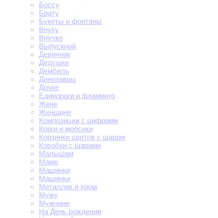
Боссу
Брату
Букеты и фонтаны
Внуку
Внучке
Выпускной
Девичник
Дедушке
Дембель
Динозавры
Дочке
Единороги и фламинго
Жене
Женщине
Композиции с цифрами
Корги и мопсики
Корзинки цветов с шаром
Коробки с шарами
Малышам
Маме
Машинки
Машинки
Металлик и хром
Мужу
Мужчине
На День рождения