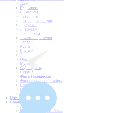
Дочке
Единороги
С юмором
Авто-мото
Встреча из роддома
Выпускной
Девочкам
Мальчикам
Животные, птички
Звезды
Круги
Круги и луна
Люблю тебя
Подруге
Мульт герои
С Днем Рождения
Сердца
Феи и Принцессы
Фольгированные цифры
Шарики ходячки
Шары Баблс
Еда и напитки
Цветы
Свадьба
Арки регистрации
Большие шары. Баблсы