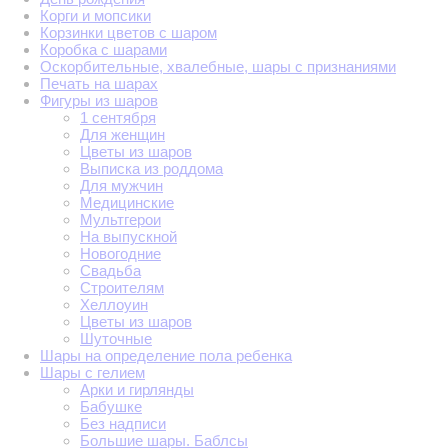
Корги и мопсики
Корзинки цветов с шаром
Коробка с шарами
Оскорбительные, хвалебные, шары с признаниями
Печать на шарах
Фигуры из шаров
1 сентября
Для женщин
Цветы из шаров
Выписка из роддома
Для мужчин
Медицинские
Мультгерои
На выпускной
Новогодние
Свадьба
Строителям
Хеллоуин
Цветы из шаров
Шуточные
Шары на определение пола ребенка
Шары с гелием
Арки и гирлянды
Бабушке
Без надписи
Большие шары. Баблсы