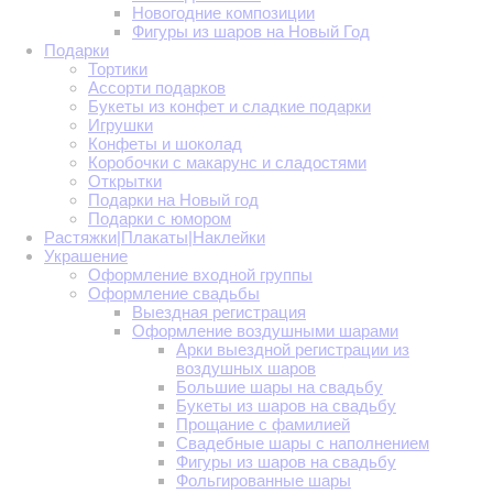
Новогодние композиции
Фигуры из шаров на Новый Год
Подарки
Тортики
Ассорти подарков
Букеты из конфет и сладкие подарки
Игрушки
Конфеты и шоколад
Коробочки с макарунс и сладостями
Открытки
Подарки на Новый год
Подарки с юмором
Растяжки|Плакаты|Наклейки
Украшение
Оформление входной группы
Оформление свадьбы
Выездная регистрация
Оформление воздушными шарами
Арки выездной регистрации из
воздушных шаров
Большие шары на свадьбу
Букеты из шаров на свадьбу
Прощание с фамилией
Свадебные шары с наполнением
Фигуры из шаров на свадьбу
Фольгированные шары