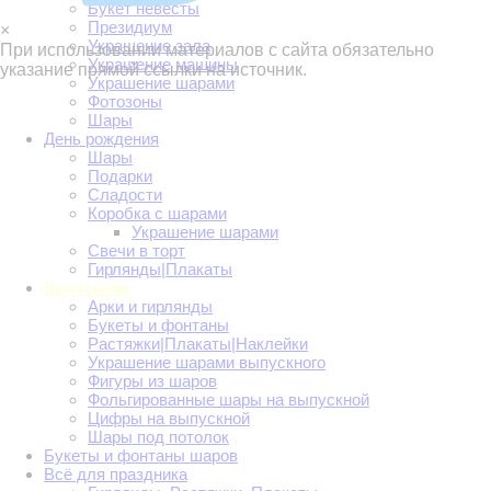
Букет невесты
Президиум
×
Украшение зала
При использовании материалов с сайта обязательно
Украшение машины
указание прямой ссылки на источник.
Украшение шарами
Фотозоны
Шары
День рождения
Шары
Подарки
Сладости
Коробка с шарами
Украшение шарами
Свечи в торт
Гирлянды|Плакаты
Выпускной
Арки и гирлянды
Букеты и фонтаны
Растяжки|Плакаты|Наклейки
Украшение шарами выпускного
Фигуры из шаров
Фольгированные шары на выпускной
Цифры на выпускной
Шары под потолок
Букеты и фонтаны шаров
Всё для праздника