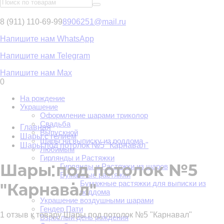
8 (911) 110-69-99
8906251@mail.ru
Напишите нам WhatsApp
Напишите нам Telegram
Напишите нам Max
0
На рождение
Украшение
Оформление шарами триколор
Свадьба
Главная
Выпускной
Шары с гелием
Шары на выписку из роддома
Шары под потолок №5 "Карнавал"
Любимым
Гирлянды и Растяжки
Шары под потолок №5
Гирлянды и Растяжки из шаров
Бумажные растяжки
Бумажные растяжки для выписки из
"Карнавал"
роддома
Украшение воздушными шарами
Гендер Пати
1 отзыв к товару Шары под потолок №5 "Карнавал"
Взрослый день рождения