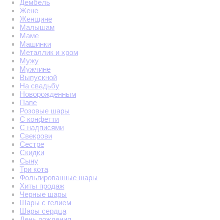
Дембель
Жене
Женщине
Малышам
Маме
Машинки
Металлик и хром
Мужу
Мужчине
Выпускной
На свадьбу
Новорожденным
Папе
Розовые шары
С конфетти
С надписями
Свекрови
Сестре
Скидки
Сыну
Три кота
Фольгированные шары
Хиты продаж
Черные шары
Шары с гелием
Шары сердца
День рождения