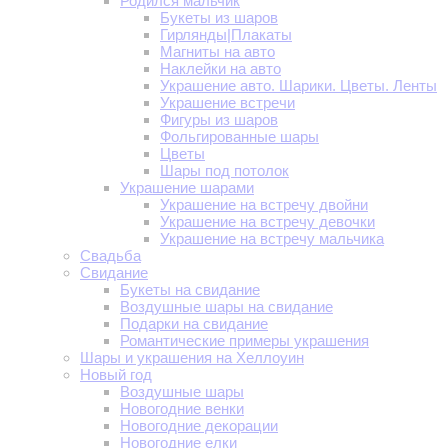
Родился мальчик
Букеты из шаров
Гирлянды|Плакаты
Магниты на авто
Наклейки на авто
Украшение авто. Шарики. Цветы. Ленты
Украшение встречи
Фигуры из шаров
Фольгированные шары
Цветы
Шары под потолок
Украшение шарами
Украшение на встречу двойни
Украшение на встречу девочки
Украшение на встречу мальчика
Свадьба
Свидание
Букеты на свидание
Воздушные шары на свидание
Подарки на свидание
Романтические примеры украшения
Шары и украшения на Хеллоуин
Новый год
Воздушные шары
Новогодние венки
Новогодние декорации
Новогодние елки