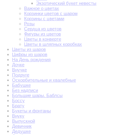
Экзотический букет невесты
Важное о цветах
Корзинки цветов с шаром
Корзины с цветами
Розы
Сердца из цветов
Фигуры из цветов
Цветы в конверте
Цветы в шляпных коробках
Цветы из шаров
Цифры из шаров
На День рождения
Дочке
Внучке
Подруге
Оскорбительные и хвалебные
Бабушке
Без надписи
Большие шары. Баблсы
Боссу
Брату
Букеты и фонтаны
Внуку
Выпускной
Девичник
Дедушке