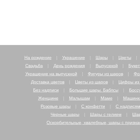
На рождение
Украшение
Шары
Цветы
Свадьба
День рождения
Выпускной
Буке
Украшение на выпускной
Фигуры из шаров
Фо
Доставка цветов
Цветы из шаров
Цифры из
Без надписи
Большие шары. Баблсы
Босс
Женщине
Малышам
Маме
Машинк
Розовые шары
С конфетти
С надпися
Черные шары
Шары с гелием
Шар
Оскорбительные, хвалебные, шары с призн