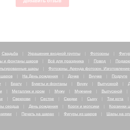
Свадьба
Украшение входной группы
Фотозоны
Фигур
ты и фонтаны шаров
Всё для праздника
Повод
Подарк
льгированные шары
Фотозоны. Аренда фотозон. Изготовление
 шаров
На День рождения
Дочке
Внучке
Подруге
у
Брату
Букеты и фонтаны
Внуку
Выпускной
и
Металлик и хром
Мужу
Мужчине
Выпускной
ми
Свекрови
Сестре
Скидки
Сыну
Три кота
ы сердца
День рождения
Корги и мопсики
Корзинки 
аниями
Печать на шарах
Фигуры из шаров
Шары на оп