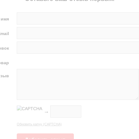
 имя
mail
овок
овар
тзыв
→
Обновить капчу (CAPTCHA)