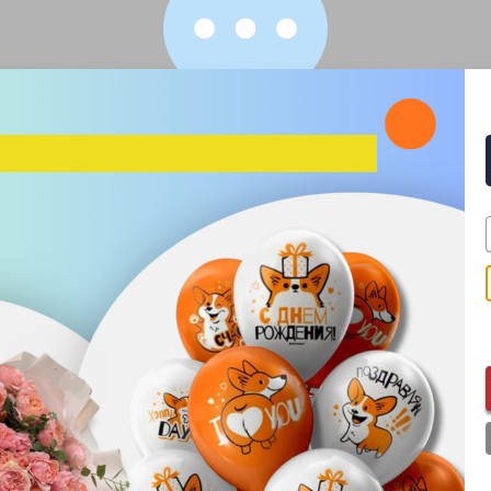
×
лефон и получите скидку
%
Написать в Telegram:
Н
с
д
становлено приложение Telegram Desktop, то просто перейдите по 