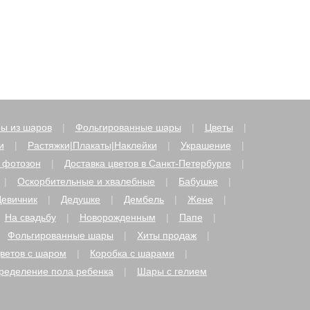
ы из шаров
Фольгированные шары
Цветы
и
Растяжки|Плакаты|Наклейки
Украшение
 фотозон
Доставка цветов в Санкт-Петербурге
Оскорбительные и хвалебные
Бабушке
Девичник
Дедушке
Дембель
Жене
На свадьбу
Новорожденным
Папе
Фольгированные шары
Хиты продаж
цветов с шаром
Коробка с шарами
ределение пола ребенка
Шары с гелием