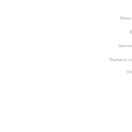
Ваше
E
Загол
Оцените т
О