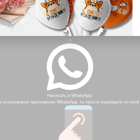
Альтернативный способ:
Установите и откройте
Telegram
, найдите контакт
lurie_flowers
и напишите нам.
×
Написать в WhatsApp:
е установлено приложение WhatsApp, то просто перейдите по это