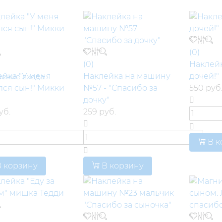
(0)
(0)
Наклейк
ейка "У меня
Наклейка на машину
дочей!"
шение входа.
лся сын!" Микки
№57 - "Спасибо за
550 руб
дочку"
уб.
259 руб.
В к
 корзину
В корзину