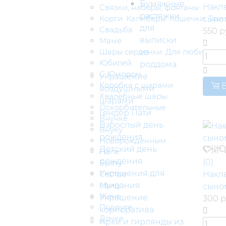
Бумажные
Накле
Связки, наборы, фонтаны
растяжки
Корги. Капибары. Кошечки. Три 
сыно
для
Свадьба
550 р
выписки
Маме
Шары сердечки. Для любимых
из
Юбилей
роддома
С Юмором
Украшение
Коробка с шарами
В
воздушными
Хвалебные шары
шарами
Оскорбительные
Гендер Пати
Внучке
Взрослый день
Внуку
рождения
Новорожденным
Детский день
Папе
рождения
(0)
Брату
Украшения для
Сестре
Накле
Мужу
свидания
сыно
Жене
Украшение
300 р
Подруге
корпоратива
Дочке
Арки и гирлянды из