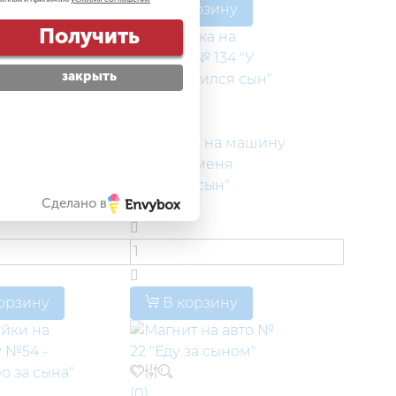
В корзину
Получить
закрыть
(0)
ка на машину
Наклейка на машину
У меня
№ 134 "У меня
ь дочь!"
родился сын"
Сделано в
.
250 руб.
орзину
В корзину
(0)