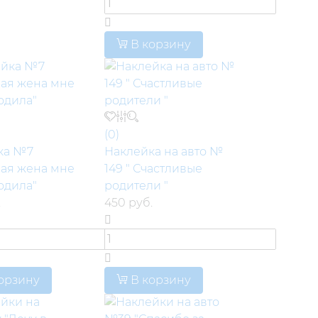
В корзину
(0)
ка №7
Наклейка на авто №
ая жена мне
149 " Счастливые
одила"
родители "
.
450 руб.
орзину
В корзину