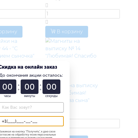
орзину
В корзину
Скидка на онлайн заказ
До окончания акции осталось:
ки на машину
(0)
01
22
58
 рождением
Магниты на выписку
"
№ 14 "Любимая!
часы
минуты
секунды
.
Спасибо за сына"
700 руб.
ажимая на кнопку "
Получить
", я даю свое
орзину
огласие на обработку моих персональных
анных и принимаю
условия соглашения