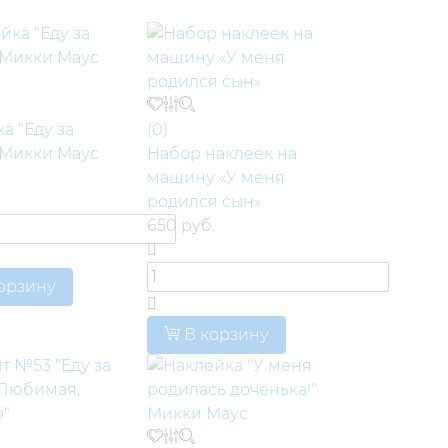
а "Еду за
(0)
 Микки Маус
Набор наклеек на
.
машину «У меня
родился сын»
650 руб.
орзину
В корзину