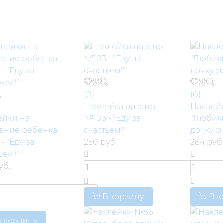
(0)
(0)
Наклейка на авто
Наклей
ейки на
№103 - "Еду за
"Любим
ение ребенка
счастьем!"
дочку р
- "Еду за
250 руб.
284 руб
ьем!"
уб.
В корзину
В к
 корзину