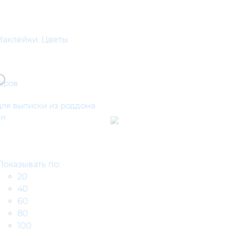
Наклейки. Цветы
о
аров
ля выписки из роддома
ми
Показывать по:
20
40
60
80
100