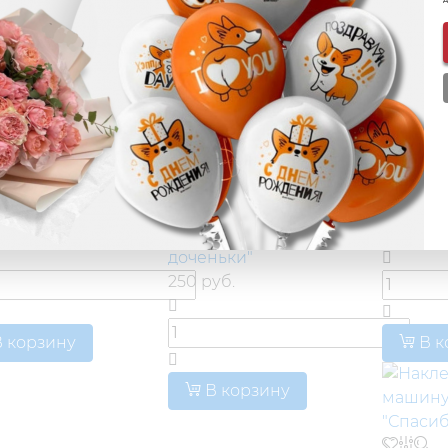
(0)
ты № 16 "У
(0)
Наклей
 родился сын!
Наклейки на авто
№ 327 "
папа 50% мама"
выписка из роддома
родилас
уб.
№ 22 "С рождением
250 руб
доченьки"
250 руб.
 корзину
В к
В корзину