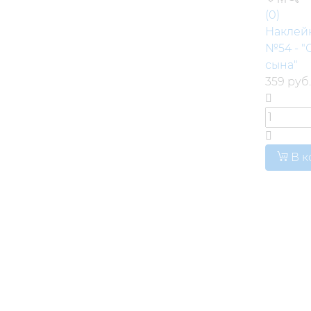
(0)
Наклей
№54 - "
сына"
359 руб.
В к