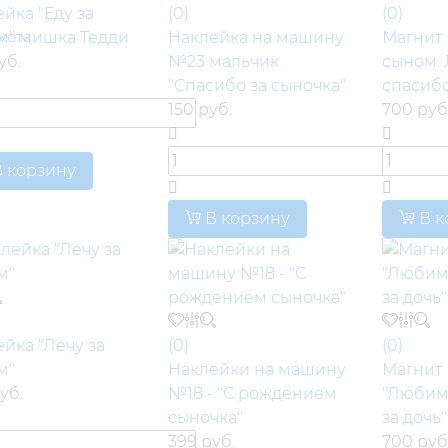
йка "Еду за
(0)
(0)
кота
м" мишка Тедди
Наклейка на машину
Магнит 
уб.
№23 мальчик
сыном.
"Спасибо за сыночка"
спасибо
150 руб.
700 руб
 корзину
В корзину
В к
йка "Лечу за
(0)
(0)
м"
Наклейки на машину
Магнит
уб.
№18 - "С рождением
"Любим
сыночка"
за дочь"
399 руб.
700 руб