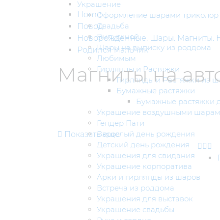
Украшение
Home
Оформление шарами триколор
Свадьба
Повод
Выпускной
Новорожденные. Шары. Магниты. 
Шары на выписку из роддома
Родился мальчик
Любимым
Магниты на авт
Гирлянды и Растяжки
Гирлянды и Растяжки из ш
Бумажные растяжки
Бумажные растяжки д
Украшение воздушными шара
Гендер Пати
Взрослый день рождения
Показать еще
Детский день рождения
Украшения для свидания
Украшение корпоратива
Арки и гирлянды из шаров
Встреча из роддома
Украшения для выставок
Украшение свадьбы