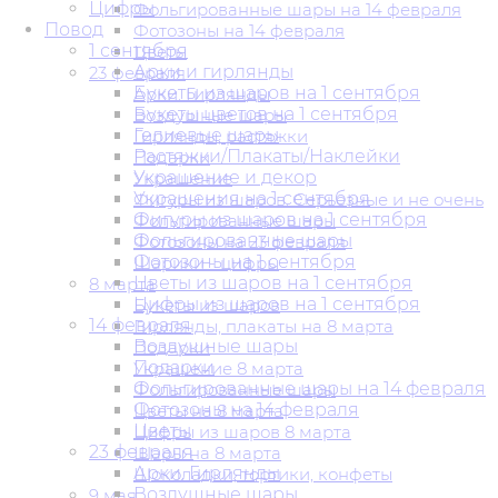
Цифры
Фольгированные шары на 14 февраля
Повод
Фотозоны на 14 февраля
1 сентября
Цветы
Арки и гирлянды
23 февраля
Букеты из шаров на 1 сентября
Арки. Гирлянды
Букеты цветов на 1 сентября
Воздушные шары
Гелиевые шары
Гирлянды, растяжки
Растяжки/Плакаты/Наклейки
Подарки
Украшение и декор
Украшение
Украшения на 1 сентября
Фигуры из шаров. Серьезные и не очень
Фигуры из шаров на 1 сентября
Фольгированные шары
Фольгированные шары
Фотозоны на 23 февраля
Фотозоны на 1 сентября
Шарики - цифры
Цветы из шаров на 1 сентября
8 марта
Цифры из шаров на 1 сентября
Букеты из шаров
14 февраля
Гирлянды, плакаты на 8 марта
Воздушные шары
Подарки
Подарки
Украшение 8 марта
Фольгированные шары на 14 февраля
Фольгированные шары
Фотозоны на 14 февраля
Цветы на 8 марта
Цветы
Цифры из шаров 8 марта
23 февраля
Шары на 8 марта
Арки. Гирлянды
Шоколадки, тортики, конфеты
Воздушные шары
9 мая