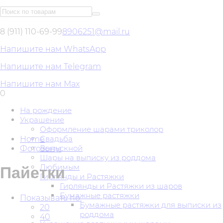
8 (911) 110-69-99
8906251@mail.ru
Напишите нам WhatsApp
Напишите нам Telegram
Напишите нам Max
0
На рождение
Украшение
Оформление шарами триколор
Свадьба
Home
Выпускной
Фотозоны
Шары на выписку из роддома
Любимым
Пайетки
Гирлянды и Растяжки
Гирлянды и Растяжки из шаров
Бумажные растяжки
Показывать по:
Бумажные растяжки для выписки из
20
роддома
40