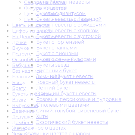
Белый букет невесты
Сердца из цветов
Букет из роз
Фигуры из цветов
Букеты с диантусом
Цветы в конверте
Букет невесты с лавандой
Цветы в шляпных коробках
Букет невесты с орхидеями
Цветы из шаров
Букет невесты с хлопком
Цифры из шаров
Букет невесты с эустомой
На День рождения
Букет с гортензией
Дочке
Букет с каллами
Внучке
Букет с пионами
Подруге
Букет с ранункулюсами
Оскорбительные и хвалебные
Букеты звёзд
Бабушке
Весенний букет
Без надписи
Зимний букет невесты
Большие шары. Баблсы
Красный букет невесты
Боссу
Летний букет
Брату
Осенний букет невесты
Букеты и фонтаны
Розовые, персиковые и пудровые
Внуку
С полевыми цветами
Выпускной
Синий, голубой, сиреневый букет
Девичник
Хиты
Дедушке
Экзотический букет невесты
Дембель
Важное о цветах
Жене
Корзинки цветов с шаром
Женщине