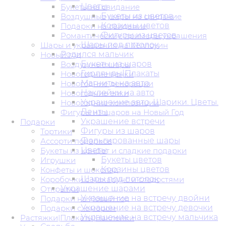
Цветы
Букеты на свидание
Букеты из цветов
Воздушные шары на свидание
Корзины цветов
Подарки на свидание
Фигуры из цветов
Романтические примеры украшения
Шары под потолок
Шары и украшения на Хеллоуин
Родился мальчик
Новый год
Букеты из шаров
Воздушные шары
Гирлянды|Плакаты
Новогодние венки
Магниты на авто
Новогодние декорации
Наклейки на авто
Новогодние елки
Украшение авто. Шарики. Цветы.
Новогодние композиции
Ленты
Фигуры из шаров на Новый Год
Украшение встречи
Подарки
Фигуры из шаров
Тортики
Фольгированные шары
Ассорти подарков
Цветы
Букеты из конфет и сладкие подарки
Букеты цветов
Игрушки
Корзины цветов
Конфеты и шоколад
Шары под потолок
Коробочки с макарунс и сладостями
Украшение шарами
Открытки
Украшение на встречу двойни
Подарки на Новый год
Украшение на встречу девочки
Подарки с юмором
Украшение на встречу мальчика
Растяжки|Плакаты|Наклейки