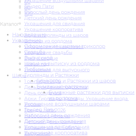
Украшение воздушными шарами
60
Гендер Пати
80
Взрослый день рождения
100
Детский день рождения
Украшения для свидания
Каталог
Украшение корпоратива
На рождение
Арки и гирлянды из шаров
Украшение
Встреча из роддома
Оформление шарами триколор
Украшения для выставок
Свадьба
Украшение свадьбы
Выпускной
Рука и сердце
Шары на выписку из роддома
Новый год
Любимым
Украшения для выпускного
Гирлянды и Растяжки
Шары
Гирлянды и Растяжки из шаров
1 сентября 2026
Бумажные растяжки
День рождения подростка
Бумажные растяжки для выписки
День рождения
из роддома
Арки. Гирлянды. Каскады. Украшение входа.
Украшение воздушными шарами
Россия
Гендер Пати
Тренды лета 2026
Взрослый день рождения
Наборы с цифрами
Детский день рождения
Детский День рождения
Украшения для свидания
Большие шары. Баблсы.
Украшение корпоратива
Выпускной