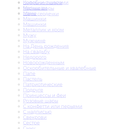
Коробки с шарами
Цифры из фольги
Малышам
Черные шары
Маме
Шары сердечки
Машинки
Машинки
Металлик и хром
Мужу
Мужчине
На День рождения
На свадьбу
Недорого
Новорожденным
Оскорбительные и хвалебные
Папе
Пастель
Патриотические
Подруге
Принцессы и феи
Розовые шары
С конфетти или перьями
С надписью
Свекрови
Сестре
Сыну