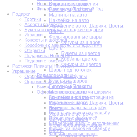
Новогодние композиции
Варианты украшения
Фигуры из шаров на Новый Год
Гирлянды|Плакаты
Подарки
Магниты на авто
Тортики
Наклейки на авто
Ассорти подарков
Украшение авто. Шарики. Цветы.
Букеты из конфет и сладкие подарки
Ленты
Игрушки
Фольгированные шары
Конфеты и шоколад
Фигуры из шаров
Коробочки с макарунс и сладостями
Цветы
Открытки
Букеты из цветов
Подарки на Новый год
Корзины цветов
Подарки с юмором
Фигуры из цветов
Растяжки|Плакаты|Наклейки
Шары под потолок
Украшение
Родился мальчик
Оформление входной группы
Букеты из шаров
Оформление свадьбы
Гирлянды|Плакаты
Выездная регистрация
Магниты на авто
Оформление воздушными шарами
Арки выездной регистрации из
Наклейки на авто
воздушных шаров
Украшение авто. Шарики. Цветы.
Большие шары на свадьбу
Ленты
Букеты из шаров на свадьбу
Украшение встречи
Прощание с фамилией
Фигуры из шаров
Свадебные шары с наполнением
Фольгированные шары
Фигуры из шаров на свадьбу
Цветы
Фольгированные шары
Букеты цветов