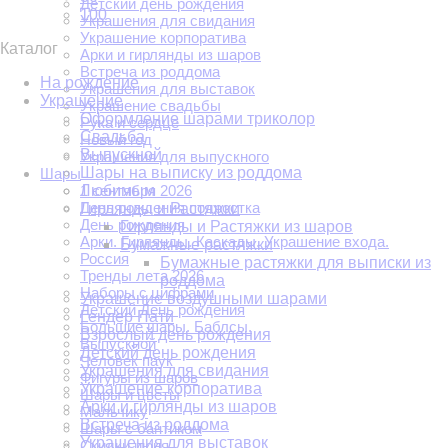
Детский день рождения
100
Украшения для свидания
Украшение корпоратива
Каталог
Арки и гирлянды из шаров
Встреча из роддома
На рождение
Украшения для выставок
Украшение
Украшение свадьбы
Оформление шарами триколор
Рука и сердце
Свадьба
Новый год
Выпускной
Украшения для выпускного
Шары на выписку из роддома
Шары
Любимым
1 сентября 2026
День рождения подростка
Гирлянды и Растяжки
День рождения
Гирлянды и Растяжки из шаров
Арки. Гирлянды. Каскады. Украшение входа.
Бумажные растяжки
Россия
Бумажные растяжки для выписки из
Тренды лета 2026
роддома
Наборы с цифрами
Украшение воздушными шарами
Детский День рождения
Гендер Пати
Большие шары. Баблсы.
Взрослый день рождения
Выпускной
Детский день рождения
Человек паук
Украшения для свидания
Фигуры из шаров
Украшение корпоратива
Шары и цветы
Арки и гирлянды из шаров
Мальчику
Встреча из роддома
Шары с бантиком
Украшения для выставок
Скидки июня