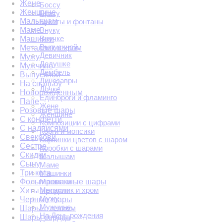
Жене
Боссу
Женщине
Брату
Малышам
Букеты и фонтаны
Маме
Внуку
Внучке
Машинки
Выпускной
Металлик и хром
Девичник
Мужу
Дедушке
Мужчине
Дембель
Выпускной
Динозавры
На свадьбу
Дочке
Новорожденным
Единороги и фламинго
Папе
Жене
Розовые шары
Женщине
С конфетти
Композиции с цифрами
С надписями
Корги и мопсики
Свекрови
Корзинки цветов с шаром
Сестре
Коробки с шарами
Скидки
Малышам
Сыну
Маме
Три кота
Машинки
Фольгированные шары
Машинки
Металлик и хром
Хиты продаж
Мужу
Черные шары
Мужчине
Шары с гелием
На День рождения
Шары сердца