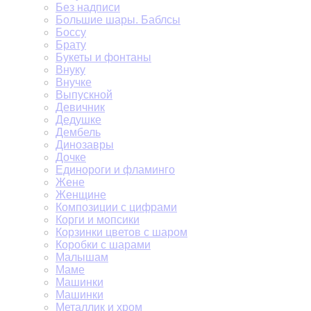
Без надписи
Большие шары. Баблсы
Боссу
Брату
Букеты и фонтаны
Внуку
Внучке
Выпускной
Девичник
Дедушке
Дембель
Динозавры
Дочке
Единороги и фламинго
Жене
Женщине
Композиции с цифрами
Корги и мопсики
Корзинки цветов с шаром
Коробки с шарами
Малышам
Маме
Машинки
Машинки
Металлик и хром