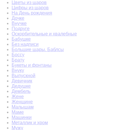
Цветы из шаров
Цифры из шаров
На День рождения
Дочке
Внучке
Подруге
Оскорбительные и хвалебные
Бабушке
Без надписи
Большие шары. Баблсы
Боссу
Брату
Букеты и фонтаны
Внуку
Выпускной
Девичник
Дедушке
Дембель
Жене
Женщине
Малышам
Маме
Машинки
Металлик и хром
Мужу