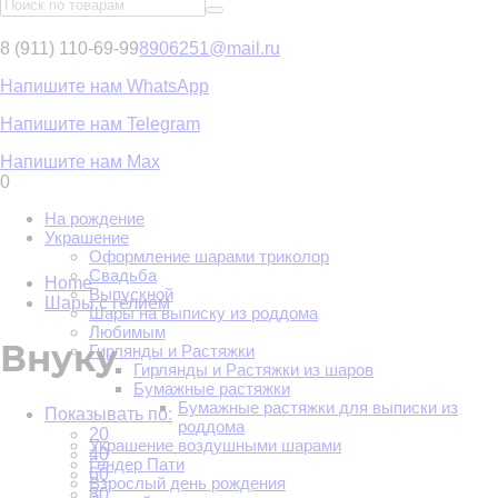
8 (911) 110-69-99
8906251@mail.ru
Напишите нам WhatsApp
Напишите нам Telegram
Напишите нам Max
0
На рождение
Украшение
Оформление шарами триколор
Свадьба
Home
Выпускной
Шары с гелием
Шары на выписку из роддома
Любимым
Внуку
Гирлянды и Растяжки
Гирлянды и Растяжки из шаров
Бумажные растяжки
Бумажные растяжки для выписки из
Показывать по:
роддома
20
Украшение воздушными шарами
40
Гендер Пати
60
Взрослый день рождения
80