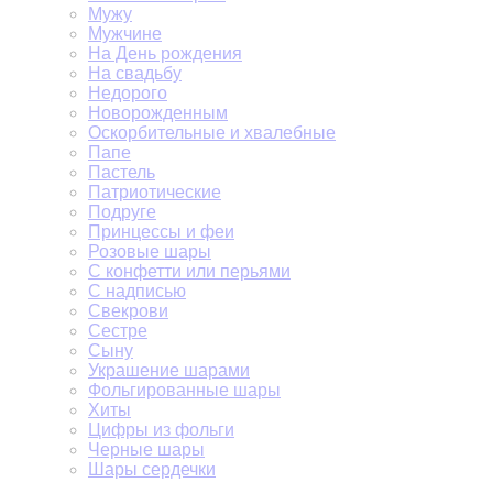
Мужу
Мужчине
На День рождения
На свадьбу
Недорого
Новорожденным
Оскорбительные и хвалебные
Папе
Пастель
Патриотические
Подруге
Принцессы и феи
Розовые шары
С конфетти или перьями
С надписью
Свекрови
Сестре
Сыну
Украшение шарами
Фольгированные шары
Хиты
Цифры из фольги
Черные шары
Шары сердечки