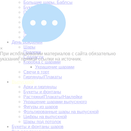
Большие шары. Баблсы
Букет невесты
Президиум
Украшение зала
Украшение машины
Украшение шарами
Фотозоны
Шары
День рождения
Шары
×
Подарки
При использовании материалов с сайта обязательно
Сладости
указание прямой ссылки на источник.
Коробка с шарами
Украшение шарами
Свечи в торт
Гирлянды|Плакаты
Выпускной
Арки и гирлянды
Букеты и фонтаны
Растяжки|Плакаты|Наклейки
Украшение шарами выпускного
Фигуры из шаров
Фольгированные шары на выпускной
Цифры на выпускной
Шары под потолок
Букеты и фонтаны шаров