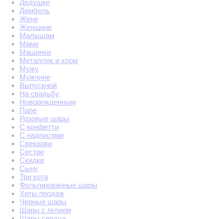
Дедушке
Дембель
Жене
Женщине
Малышам
Маме
Машинки
Металлик и хром
Мужу
Мужчине
Выпускной
На свадьбу
Новорожденным
Папе
Розовые шары
С конфетти
С надписями
Свекрови
Сестре
Скидки
Сыну
Три кота
Фольгированные шары
Хиты продаж
Черные шары
Шары с гелием
Шары сердца