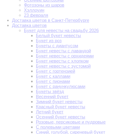
Фотозоны из шаров
Хэллоуин
23 февраля
Доставка цветов в Санкт-Петербурге
Доставка цветов
Букет для невесты на свадьбу 2026
Белый букет невесты
Букет из роз
Букеты с диантусом
Букет невесты с лавандой
Букет невесты с орхидеями
Букет невесты с хлопком
Букет невесты с эустомой
Букет с гортензией
Букет с каллами
Букет с пионами
Букет с ранункулюсами
Букеты звёзд
Весенний букет
Зимний букет невесты
Красный букет невесты
Летний букет
Осенний букет невесты
Розовые, персиковые и пудровые
С полевыми цветами
Синий, голубой, сиреневый букет