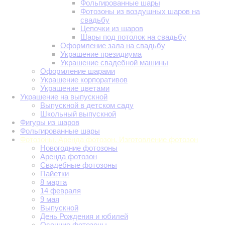
Фольгированные шары
Фотозоны из воздушных шаров на
свадьбу
Цепочки из шаров
Шары под потолок на свадьбу
Оформление зала на свадьбу
Украшение президиума
Украшение свадебной машины
Оформление шарами
Украшение корпоративов
Украшение цветами
Украшение на выпускной
Выпускной в детском саду
Школьный выпускной
Фигуры из шаров
Фольгированные шары
Фотозоны. Аренда фотозон. Изготовление фотозон
Новогодние фотозоны
Аренда фотозон
Свадебные фотозоны
Пайетки
8 марта
14 февраля
9 мая
Выпускной
День Рождения и юбилей
Осенние фотозоны