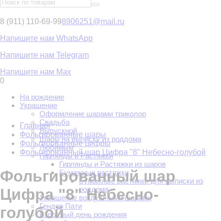
8 (911) 110-69-99
8906251@mail.ru
Напишите нам WhatsApp
Напишите нам Telegram
Напишите нам Max
0
На рождение
Украшение
Оформление шарами триколор
Свадьба
Главная
Выпускной
Фольгированные шары
Шары на выписку из роддома
Фольгированные цифры
Любимым
Фольгированный шар Цифра "8" Небесно-голубой
Гирлянды и Растяжки
Гирлянды и Растяжки из шаров
Фольгированный шар
Бумажные растяжки
Бумажные растяжки для выписки из
роддома
Цифра "8" Небесно-
Украшение воздушными шарами
Гендер Пати
голубой
Взрослый день рождения