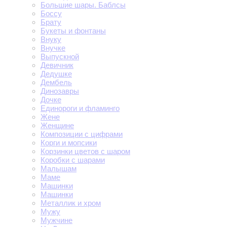
Большие шары. Баблсы
Боссу
Брату
Букеты и фонтаны
Внуку
Внучке
Выпускной
Девичник
Дедушке
Дембель
Динозавры
Дочке
Единороги и фламинго
Жене
Женщине
Композиции с цифрами
Корги и мопсики
Корзинки цветов с шаром
Коробки с шарами
Малышам
Маме
Машинки
Машинки
Металлик и хром
Мужу
Мужчине