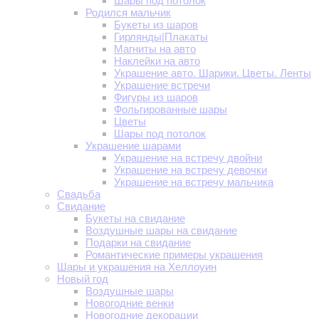
Шары под потолок
Родился мальчик
Букеты из шаров
Гирлянды|Плакаты
Магниты на авто
Наклейки на авто
Украшение авто. Шарики. Цветы. Ленты
Украшение встречи
Фигуры из шаров
Фольгированные шары
Цветы
Шары под потолок
Украшение шарами
Украшение на встречу двойни
Украшение на встречу девочки
Украшение на встречу мальчика
Свадьба
Свидание
Букеты на свидание
Воздушные шары на свидание
Подарки на свидание
Романтические примеры украшения
Шары и украшения на Хеллоуин
Новый год
Воздушные шары
Новогодние венки
Новогодние декорации