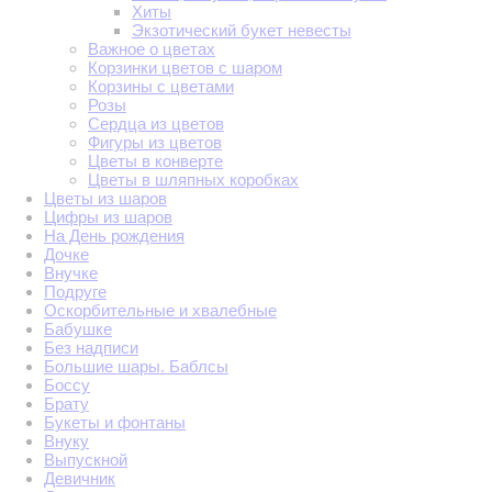
Хиты
Экзотический букет невесты
Важное о цветах
Корзинки цветов с шаром
Корзины с цветами
Розы
Сердца из цветов
Фигуры из цветов
Цветы в конверте
Цветы в шляпных коробках
Цветы из шаров
Цифры из шаров
На День рождения
Дочке
Внучке
Подруге
Оскорбительные и хвалебные
Бабушке
Без надписи
Большие шары. Баблсы
Боссу
Брату
Букеты и фонтаны
Внуку
Выпускной
Девичник