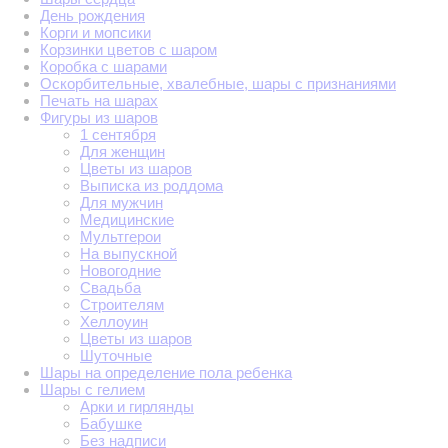
День рождения
Корги и мопсики
Корзинки цветов с шаром
Коробка с шарами
Оскорбительные, хвалебные, шары с признаниями
Печать на шарах
Фигуры из шаров
1 сентября
Для женщин
Цветы из шаров
Выписка из роддома
Для мужчин
Медицинские
Мультгерои
На выпускной
Новогодние
Свадьба
Строителям
Хеллоуин
Цветы из шаров
Шуточные
Шары на определение пола ребенка
Шары с гелием
Арки и гирлянды
Бабушке
Без надписи