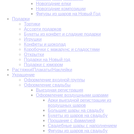
Новогодние елки
Новогодние композиции
Фигуры из шаров на Новый Год
Подарки
Тортики
Ассорти подарков
Букеты из конфет и сладкие подарки
Игрушки
Конфеты и шоколад
Коробочки с макарунс и сладостями
Открытки
Подарки на Новый год
Подарки с юмором
Растяжки|Плакаты|Наклейки
Украшение
Оформление входной группы
Оформление свадьбы
Выездная регистрация
Оформление воздушными шарами
Арки выездной регистрации из
воздушных шаров
Большие шары на свадьбу
Букеты из шаров на свадьбу
Прощание с фамилией
Свадебные шары с наполнением
Фигуры из шаров на свадьбу