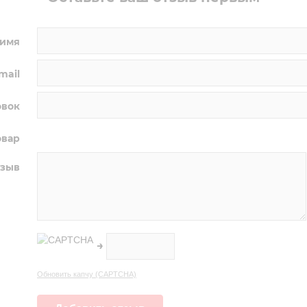
 имя
mail
овок
овар
тзыв
→
Обновить капчу (CAPTCHA)