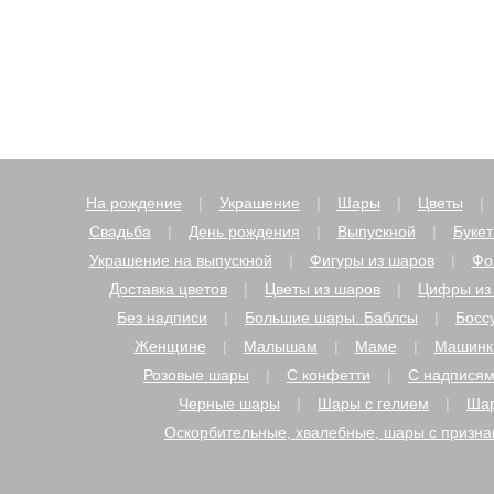
На рождение
Украшение
Шары
Цветы
Свадьба
День рождения
Выпускной
Буке
Украшение на выпускной
Фигуры из шаров
Фо
Доставка цветов
Цветы из шаров
Цифры из
Без надписи
Большие шары. Баблсы
Босс
Женщине
Малышам
Маме
Машинк
Розовые шары
С конфетти
С надпися
Черные шары
Шары с гелием
Шар
Оскорбительные, хвалебные, шары с призн