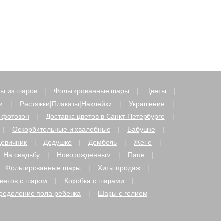
ы из шаров
Фольгированные шары
Цветы
и
Растяжки|Плакаты|Наклейки
Украшение
 фотозон
Доставка цветов в Санкт-Петербурге
Оскорбительные и хвалебные
Бабушке
Девичник
Дедушке
Дембель
Жене
На свадьбу
Новорожденным
Папе
Фольгированные шары
Хиты продаж
цветов с шаром
Коробка с шарами
ределение пола ребенка
Шары с гелием