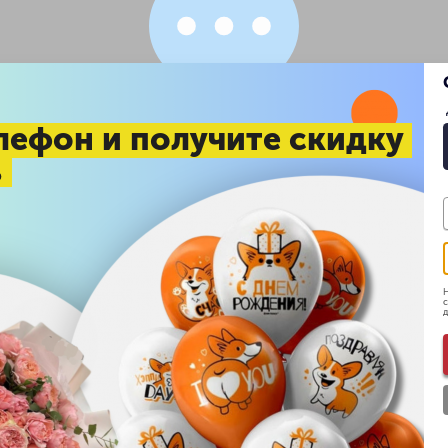
×
лефон и получите скидку
%
Написать в Telegram:
Н
с
д
тановлено приложение Telegram Desktop, то просто перейдите по 