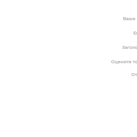
Ваше
E
Загол
Оцените т
О