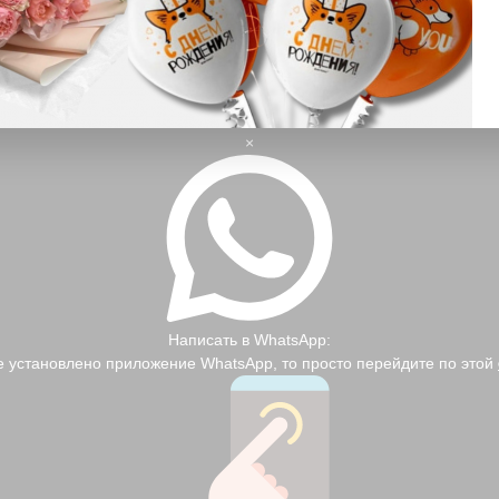
Альтернативный способ:
Telegram
Установите и откройте
, найдите контакт
lurie_flowers
и напишите нам.
×
Написать в WhatsApp:
е установлено приложение WhatsApp, то просто перейдите по этой