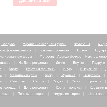
Свадьба
Украшение входной группы
Фотозоны
Фигур
ты и фонтаны шаров
Всё для праздника
Повод
Подарк
льгированные шары
Фотозоны. Аренда фотозон. Изготовление
 шаров
На День рождения
Дочке
Внучке
Подруге
у
Брату
Букеты и фонтаны
Внуку
Выпускной
и
Металлик и хром
Мужу
Мужчине
Выпускной
ми
Свекрови
Сестре
Скидки
Сыну
Три кота
ы сердца
День рождения
Корги и мопсики
Корзинки 
аниями
Печать на шарах
Фигуры из шаров
Шары на оп