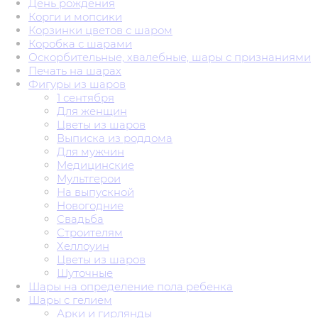
День рождения
Корги и мопсики
Корзинки цветов с шаром
Коробка с шарами
Оскорбительные, хвалебные, шары с признаниями
Печать на шарах
Фигуры из шаров
1 сентября
Для женщин
Цветы из шаров
Выписка из роддома
Для мужчин
Медицинские
Мультгерои
На выпускной
Новогодние
Свадьба
Строителям
Хеллоуин
Цветы из шаров
Шуточные
Шары на определение пола ребенка
Шары с гелием
Арки и гирлянды