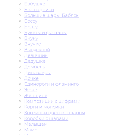
Бабушке
Без надписи
Большие шары. Баблсы
Боссу
Брату
Букеты и фонтаны
Внуку
Внучке
Выпускной
Девичник
Дедушке
Дембель
Динозавры
Дочке
Единороги и фламинго
Жене
Женщине
Композиции с цифрами
Корги и мопсики
Корзинки цветов с шаром
Коробки с шарами
Малышам
Маме