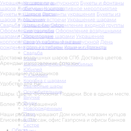
Человек паук
Украшение шарами выпускного
Букеты и фонтаны
Фигуры из шаров
шаров
Любимым
Корпоративное мероприятие
Шары и цветы
Букеты из шаров
Варианты украшения
Букеты из
Мальчику
шаров
Украшение встречи
Украшение шарами
Шары с бантиком
Свадьба
Украшение
Оформление входной группы
Скидки июня
Оформление свадьбы
Оформление воздушными
Хиты продаж
шарами
Оформление шарами
Украшение
Связки, наборы, фонтаны
корпоративов
Украшение на выпускной
День
Корги. Капибары. Кошечки. Три кота
рождения
Шары с гелием
Арки и гирлянды
Свадьба
Доставка воздушных шаров СПб. Доставка цветов.
Маме
Аренда и изготовление фотозон
Шары сердечки. Для любимых
Юбилей
Украшение праздников
С Юмором
Коробка с шарами
Удобство для Вас
Хвалебные шары
Оскорбительные
Шары. Цветы. Фотозоны. Подарки. Все в одном месте.
Внучке
Внуку
Более 1000 украшений
Новорожденным
Папе
Наши работы украшают Дом книги, магазин купцов
Брату
Елисеевых, Пассаж, офис Газпрома и офисы банков
Сестре
Обзор
Мужу