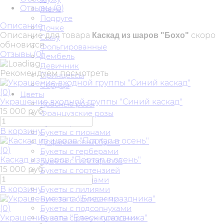
Отзывы (
0
)
Жене
Подруге
Описание
Дочке
Описание для товара
скоро
Каскад из шаров "Бохо"
Сыну
обновится
Фольгированные
Отзывы (
0
)
Дембель
Девичник
Рекомендуем посмотреть
Принцессы
Сердца
(0)
Цветы
Украшение входной группы "Синий каскад"
Красные розы
15 000 руб.
Французские розы
Букеты роз
В корзину
Букеты с пионами
Дофаминовый букет
(0)
Букеты с герберами
Каскад из шаров "Портал в осень"
Букеты с гипсофилой
15 000 руб.
Букеты с гортензией
Букеты с каллами
В корзину
Букеты с лилиями
Букеты с орхидеями
(0)
Букеты с подсолнухами
Украшение зала "Блеск праздника"
Букеты с ранункулюсами