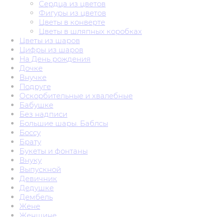
Сердца из цветов
Фигуры из цветов
Цветы в конверте
Цветы в шляпных коробках
Цветы из шаров
Цифры из шаров
На День рождения
Дочке
Внучке
Подруге
Оскорбительные и хвалебные
Бабушке
Без надписи
Большие шары. Баблсы
Боссу
Брату
Букеты и фонтаны
Внуку
Выпускной
Девичник
Дедушке
Дембель
Жене
Женщине