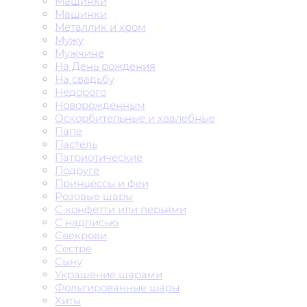
Машинки
Машинки
Металлик и хром
Мужу
Мужчине
На День рождения
На свадьбу
Недорого
Новорожденным
Оскорбительные и хвалебные
Папе
Пастель
Патриотические
Подруге
Принцессы и феи
Розовые шары
С конфетти или перьями
С надписью
Свекрови
Сестре
Сыну
Украшение шарами
Фольгированные шары
Хиты