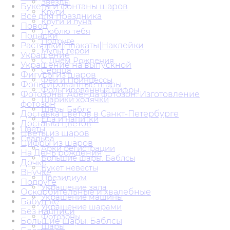
Звезды
Букеты и фонтаны шаров
Круги
Всё для праздника
Круги и луна
Повод
Люблю тебя
Подарки
Подруге
Растяжки|Плакаты|Наклейки
Мульт герои
Украшение
С Днем Рождения
Украшение на выпускной
Сердца
Фигуры из шаров
Феи и Принцессы
Фольгированные шары
Фольгированные цифры
Фотозоны. Аренда фотозон. Изготовление
Шарики ходячки
фотозон
Шары Баблс
Доставка цветов в Санкт-Петербурге
Еда и напитки
Доставка цветов
Цветы
Цветы из шаров
Свадьба
Цифры из шаров
Арки регистрации
На День рождения
Большие шары. Баблсы
Дочке
Букет невесты
Внучке
Президиум
Подруге
Украшение зала
Оскорбительные и хвалебные
Украшение машины
Бабушке
Украшение шарами
Без надписи
Фотозоны
Большие шары. Баблсы
Шары