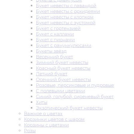
Букет невесты с лавандой
Букет невесты с орхидеями
Букет невесты с хлопком
Букет невесты с эустомой
Букет с гортензией
Букет с каллами
Букет с пионами
Букет с ранункулюсами
Букеты звёзд
Весенний букет
Зимний букет невесты
Красный букет невесты
Летний букет
Осенний букет невесты
Розовые, персиковые и пудровые
С полевыми цветами
Синий, голубой, сиреневый букет
Хиты
Экзотический букет невесты
Важное о цветах
Корзинки цветов с шаром
Корзины с цветами
Розы