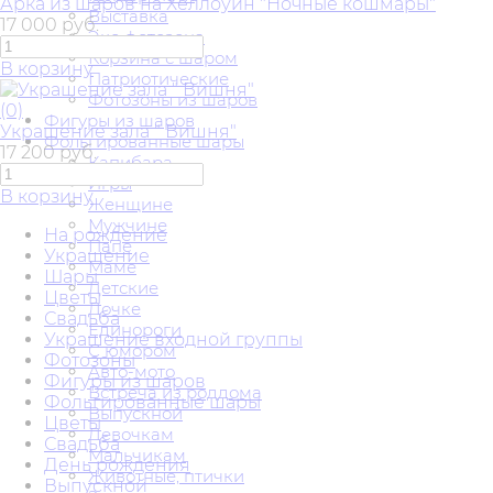
Арка из шаров на Хеллоуин "Ночные кошмары"
Выставка
17 000 руб.
Эко фотозона
Корзина с шаром
В корзину
Патриотические
Фотозоны из шаров
(0)
Фигуры из шаров
Украшение зала " Вишня"
Фольгированные шары
17 200 руб.
Капибара
Игры
В корзину
Женщине
Мужчине
На рождение
Папе
Украшение
Маме
Шары
Детские
Цветы
Дочке
Свадьба
Единороги
Украшение входной группы
С юмором
Фотозоны
Авто-мото
Фигуры из шаров
Встреча из роддома
Фольгированные шары
Выпускной
Цветы
Девочкам
Свадьба
Мальчикам
День рождения
Животные, птички
Выпускной