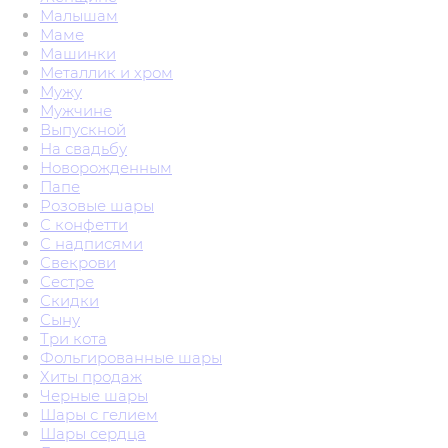
Малышам
Маме
Машинки
Металлик и хром
Мужу
Мужчине
Выпускной
На свадьбу
Новорожденным
Папе
Розовые шары
С конфетти
С надписями
Свекрови
Сестре
Скидки
Сыну
Три кота
Фольгированные шары
Хиты продаж
Черные шары
Шары с гелием
Шары сердца