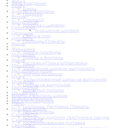
Боссу
День рождения
Брату
Шары
Букеты и фонтаны
Подарки
Внуку
Сладости
Выпускной
Коробка с шарами
Девичник
Украшение шарами
Дедушке
Свечи в торт
Дембель
Гирлянды|Плакаты
Жене
Выпускной
Женщине
Арки и гирлянды
Малышам
Букеты и фонтаны
Маме
Растяжки|Плакаты|Наклейки
Машинки
Украшение шарами выпускного
Металлик и хром
Фигуры из шаров
Мужу
Фольгированные шары на выпускной
Мужчине
Цифры на выпускной
Выпускной
Шары под потолок
На свадьбу
Букеты и фонтаны шаров
Новорожденным
Всё для праздника
Папе
Гирлянды. Растяжки. Плакаты.
Розовые шары
Квесты и игры
С конфетти
Колпачки, дудочки, галстучки и посуда
С надписями
Костюмированная доставка
Свекрови