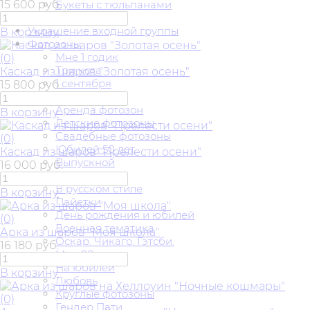
15 600 руб.
Букеты с тюльпанами
Свадьба
Украшение входной группы
В корзину
Фотозоны
Мне 1 годик
(0)
Три кота
Каскад из шаров "Золотая осень"
1 сентября
15 800 руб.
На годик
Аренда фотозон
В корзину
Детские фотозоны
Свадебные фотозоны
(0)
Юбилей 50 лет
Каскад из шаров "Прелести осени"
Выпускной
16 000 руб.
Новый год
В русском стиле
В корзину
Пайетки
День рождения и юбилей
(0)
Военная тематика
Арка из шаров "Моя школа"
Оскар. Чикаго. Гэтсби.
16 180 руб.
Мои 90-е
На юбилей
В корзину
Любовь
Круглые фотозоны
(0)
Гендер Пати