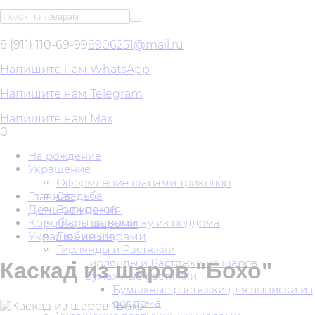
8 (911) 110-69-99
8906251@mail.ru
Напишите нам WhatsApp
Напишите нам Telegram
Напишите нам Max
0
На рождение
Украшение
Оформление шарами триколор
Свадьба
Главная
Выпускной
День рождения
Шары на выписку из роддома
Коробка с шарами
Любимым
Украшение шарами
Гирлянды и Растяжки
Гирлянды и Растяжки из шаров
Каскад из шаров "Бохо"
Бумажные растяжки
Бумажные растяжки для выписки из
роддома