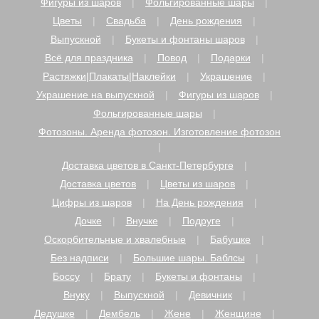
Фигуры из шаров
Фольгированные шары
Цветы
Свадьба
День рождения
Выпускной
Букеты и фонтаны шаров
Всё для праздника
Повод
Подарки
Растяжки|Плакаты|Наклейки
Украшение
Украшение на выпускной
Фигуры из шаров
Фольгированные шары
Фотозоны. Аренда фотозон. Изготовление фотозон
Доставка цветов в Санкт-Петербурге
Доставка цветов
Цветы из шаров
Цифры из шаров
На День рождения
Дочке
Внучке
Подруге
Оскорбительные и хвалебные
Бабушке
Без надписи
Большие шары. Баблсы
Боссу
Брату
Букеты и фонтаны
Внуку
Выпускной
Девичник
Дедушке
Дембель
Жене
Женщине