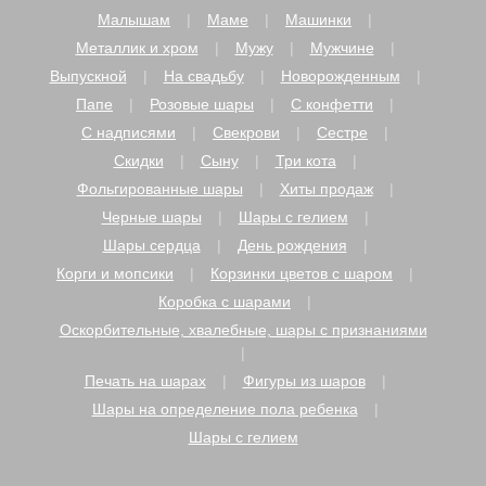
Малышам
Маме
Машинки
Металлик и хром
Мужу
Мужчине
Выпускной
На свадьбу
Новорожденным
Папе
Розовые шары
С конфетти
С надписями
Свекрови
Сестре
Скидки
Сыну
Три кота
Фольгированные шары
Хиты продаж
Черные шары
Шары с гелием
Шары сердца
День рождения
Корги и мопсики
Корзинки цветов с шаром
Коробка с шарами
Оскорбительные, хвалебные, шары с признаниями
Печать на шарах
Фигуры из шаров
Шары на определение пола ребенка
Шары с гелием