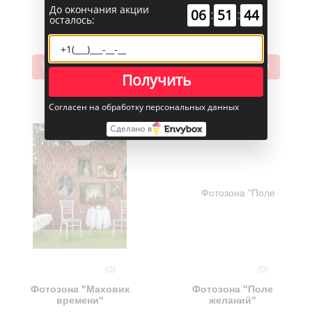
28 000 руб.
35 000 руб.
До окончания акции
00
:
00
:
58
осталось:
В корзину
В корзину
Получить
Согласен на обработку персональных данных
Сделано в
(0)
(0)
Фотозона "Маховик
Фотозона "Поле
времени"
желаний"