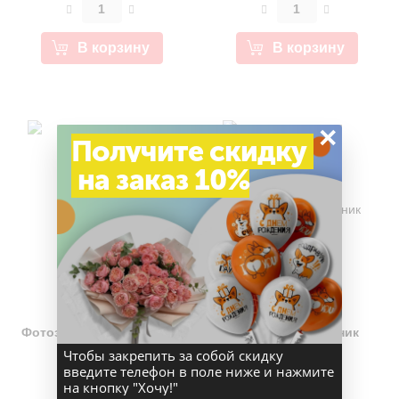
В корзину
В корзину
×
Получите скидку
на заказ 10%
(0)
(0)
Фотозона "Старт знаний"
Фотозона "Дневник
знаний"
Чтобы закрепить за собой скидку
введите телефон в поле ниже и нажмите
на кнопку "Хочу!"