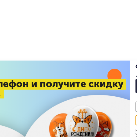
лефон и получите скидку
%
Н
с
д