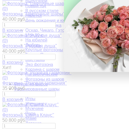
Выпускной
Новый год
(0)
В русском стиле
Фотозона "Цветочные шары"
Пайетки
40 000 руб.
День рождения и юбилей
Военная тематика
Оскар. Чикаго. Гэтсби.
В корзину
Мои 90-е
На юбилей
(0)
Любовь
Фотозона "Русская душа"
Круглые фотозоны
40 000 руб.
Гендер Пати
Выставка
В корзину
Эко фотозона
Хит!
Корзина с шаром
Патриотические
(0)
Фотозоны из шаров
Фотозона "Розовая гармония"
Фигуры из шаров
35 000 руб.
Фольгированные шары
Капибара
Игры
В корзину
Женщине
Мужчине
(0)
Папе
Фотозона "Санта Клаус"
Маме
50 800 руб.
Детские
Дочке