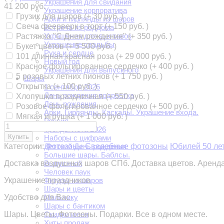
Украшения для свидания
41 200 руб.
Украшение корпоратива
Грузик для шаров (+
30 руб.
)
Арки и гирлянды из шаров
Свеча феерверк в торт (+
150 руб.
)
Встреча из роддома
Украшения для выставок
Растяжка "С Днем рождения" (+
350 руб.
)
Украшение свадьбы
Букет цветов (+
5 500 руб.
)
Рука и сердце
101 длинная красная роза (+
29 000 руб.
)
Новый год
Красное фольгированное сердечко (+
400 руб.
)
Украшения для выпускного
5 розовых летних пионов (+
1 750 руб.
)
Шары
Открытка (+
100 руб.
)
1 сентября 2026
День рождения подростка
Хлопушка праздничная (+
550 руб.
)
День рождения
Розовое фольгированное сердечко (+
500 руб.
)
Арки. Гирлянды. Каскады. Украшение входа.
Мягкая игрушка (+
1 000 руб.
)
Россия
Тренды лета 2026
Купить
Наборы с цифрами
Категории:
Фотозоны
Свадебные фотозоны
Юбилей 50 ле
Детский День рождения
Большие шары. Баблсы.
Доставка воздушных шаров СПб. Доставка цветов. Аренда
Выпускной
Человек паук
Украшение праздников
Фигуры из шаров
Шары и цветы
Удобство для Вас
Мальчику
Шары с бантиком
Шары. Цветы. Фотозоны. Подарки. Все в одном месте.
Скидки июня
Хиты продаж