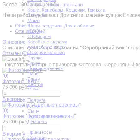
Более 1000 украшений
Связки, наборы, фонтаны
Корги. Капибары. Кошечки. Три кота
Наши работы украшают Дом книги, магазин купцов Елисе
Свадьба
Маме
Обзор
Шары сердечки. Для любимых
Юбилей
Отзывы (
0
)
С Юмором
Коробка с шарами
Описание
Хвалебные шары
Описание для товара
Фотозона "Серебряный век"
скор
Оскорбительные
Отзывы (
0
)
Внучке
Внуку
Покупатели, которые приобрели Фотозона "Серебряный ве
Новорожденным
Папе
(0)
Брату
Фотозона "Куб"
Сестре
75 000 руб.
Мужу
Жене
В корзину
Подруге
Дочке
(0)
Сыну
Фотозона " Цветные переливы"
Фольгированные
Дембель
25 000 руб.
Девичник
Принцессы
В корзину
Сердца