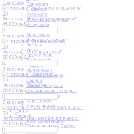
В корзину
Единороги
С юмором
(0)
Авто-мото
Фотозона "Навстречу открытиям"
Встреча из роддома
45 000 руб.
Выпускной
Девочкам
Мальчикам
В корзину
Животные, птички
Звезды
(0)
Круги
Фотозона "Огненная змея"
Круги и луна
65 000 руб.
Люблю тебя
Подруге
В корзину
Мульт герои
С Днем Рождения
(0)
Сердца
Фотозона "Известия"
Феи и Принцессы
78 000 руб.
Фольгированные цифры
Шарики ходячки
Шары Баблс
В корзину
Еда и напитки
Цветы
(0)
Свадьба
Фотозона "Наш футболист вырос"
Арки регистрации
25 000 руб.
Большие шары. Баблсы
Букет невесты