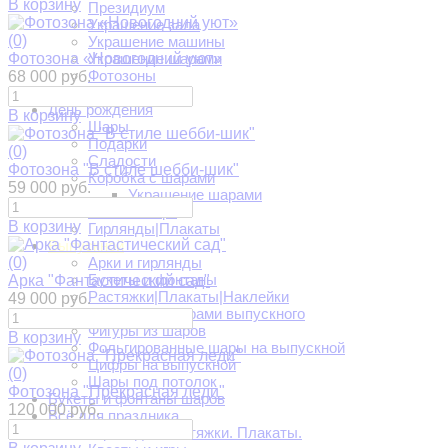
В корзину
Президиум
Украшение зала
(0)
Украшение машины
Фотозона «Новогодний уют»
Украшение шарами
Фотозоны
68 000 руб.
Шары
День рождения
В корзину
Шары
Подарки
(0)
Сладости
Фотозона "В стиле шебби-шик"
Коробка с шарами
59 000 руб.
Украшение шарами
Свечи в торт
В корзину
Гирлянды|Плакаты
Выпускной
(0)
Арки и гирлянды
Букеты и фонтаны
Арка "Фантастический сад"
Растяжки|Плакаты|Наклейки
49 000 руб.
Украшение шарами выпускного
Фигуры из шаров
В корзину
Фольгированные шары на выпускной
Цифры на выпускной
(0)
Шары под потолок
Фотозона "Прекрасная леди"
Букеты и фонтаны шаров
120 000 руб.
Всё для праздника
Гирлянды. Растяжки. Плакаты.