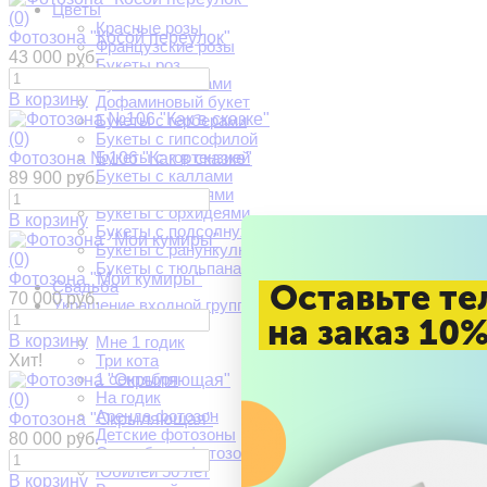
Цветы
(0)
Красные розы
Фотозона "Косой переулок"
Французские розы
43 000 руб.
Букеты роз
Букеты с пионами
В корзину
Дофаминовый букет
Букеты с герберами
(0)
Букеты с гипсофилой
Букеты с гортензией
Фотозона №106 "Как в сказке"
Букеты с каллами
89 900 руб.
Букеты с лилиями
Букеты с орхидеями
В корзину
Букеты с подсолнухами
Букеты с ранункулюсами
(0)
Букеты с тюльпанами
Фотозона "Мои кумиры"
Свадьба
Оставьте те
70 000 руб.
Украшение входной группы
на заказ 10
Фотозоны
В корзину
Мне 1 годик
Хит!
Три кота
1 сентября
На годик
(0)
Аренда фотозон
Фотозона "Окрыляющая"
Детские фотозоны
80 000 руб.
Свадебные фотозоны
Юбилей 50 лет
В корзину