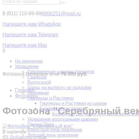
8 (911) 110-69-99
8906251@mail.ru
Напишите нам WhatsApp
Напишите нам Telegram
Напишите нам Max
0
На рождение
Украшение
Оформление шарами триколор
Фотозона Вечерние огни
76 000 руб.
Свадьба
Выпускной
Шары на выписку из роддома
Главная
Любимым
Фотозоны
Гирлянды и Растяжки
Гирлянды и Растяжки из шаров
Фотозона "Серебряный ве
Бумажные растяжки
Бумажные растяжки для выписки из ро
Украшение воздушными шарами
Гендер Пати
Взрослый день рождения
В наличии
Детский день рождения
(0)
Добавить отзыв