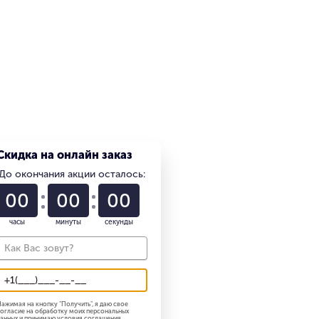
Скидка на онлайн заказ
До окончания акции осталось:
01
22
58
часы
минуты
секунды
ажимая на кнопку "
Получить
", я даю свое
огласие на обработку моих персональных
анных и принимаю
условия соглашения