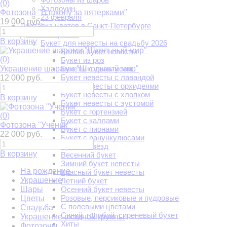
(0)
Хэллоуин
Фотозона "В школу за пятерками"
23 февраля
19 000 руб.
Доставка цветов в Санкт-Петербурге
Доставка цветов
В корзину
Букет для невесты на свадьбу 2026
Белый букет невесты
(0)
Букет из роз
Украшение шарами "Школьный мир"
Букеты с диантусом
Букет невесты с лавандой
12 000 руб.
Букет невесты с орхидеями
Букет невесты с хлопком
В корзину
Букет невесты с эустомой
Букет с гортензией
(0)
Букет с каллами
Фотозона "Ученик"
Букет с пионами
22 000 руб.
Букет с ранункулюсами
Букеты звёзд
В корзину
Весенний букет
Зимний букет невесты
На рождение
Красный букет невесты
Украшение
Летний букет
Шары
Осенний букет невесты
Розовые, персиковые и пудровые
Цветы
С полевыми цветами
Свадьба
Синий, голубой, сиреневый букет
Украшение входной группы
Хиты
Фотозоны