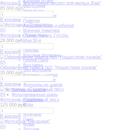
Юбилей 50 лет
Фотозона "Малиновый десерт для милых Дам"
Выпускной
85 000 руб.
Новый год
В русском стиле
В корзину
Пайетки
День рождения и юбилей
(0)
Военная тематика
Фотозона «Триколор»
Оскар. Чикаго. Гэтсби.
Мои 90-е
28 000 руб.
На юбилей
Любовь
В корзину
Круглые фотозоны
Гендер Пати
(0)
Выставка
Оформление офиса №5 "Нашествие пауков"
Эко фотозона
35 000 руб.
Корзина с шаром
Патриотические
В корзину
Фотозоны из шаров
Фигуры из шаров
(0)
Фольгированные шары
Капибара
Фотозона «Сказочный лес»
Игры
125 000 руб.
Женщине
Мужчине
В корзину
Папе
Маме
(0)
Детские