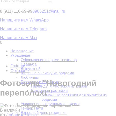
8 (911) 110-69-99
8906251@mail.ru
Напишите нам WhatsApp
Напишите нам Telegram
Напишите нам Max
0
На рождение
Украшение
Оформление шарами триколор
Свадьба
Главная
Выпускной
Фотозоны
Шары на выписку из роддома
Любимым
Фотозона "Новогодний
Гирлянды и Растяжки
Гирлянды и Растяжки из шаров
переполох!"
Бумажные растяжки
Бумажные растяжки для выписки из
роддома
Украшение воздушными шарами
Гендер Пати
В наличии
Взрослый день рождения
(0)
Добавить отзыв