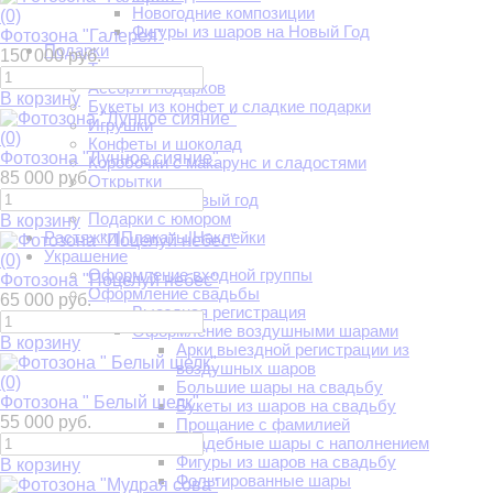
Новогодние композиции
(0)
Фигуры из шаров на Новый Год
Фотозона "Галерея"
Подарки
150 000 руб.
Тортики
Ассорти подарков
В корзину
Букеты из конфет и сладкие подарки
Игрушки
(0)
Конфеты и шоколад
Фотозона "Лунное сияние"
Коробочки с макарунс и сладостями
85 000 руб.
Открытки
Подарки на Новый год
Подарки с юмором
В корзину
Растяжки|Плакаты|Наклейки
Украшение
(0)
Оформление входной группы
Фотозона "Поцелуй небес"
Оформление свадьбы
65 000 руб.
Выездная регистрация
Оформление воздушными шарами
В корзину
Арки выездной регистрации из
воздушных шаров
(0)
Большие шары на свадьбу
Фотозона " Белый шелк"
Букеты из шаров на свадьбу
55 000 руб.
Прощание с фамилией
Свадебные шары с наполнением
Фигуры из шаров на свадьбу
В корзину
Фольгированные шары