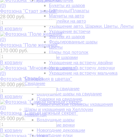
Родился мальчик
Букеты из шаров
(0)
Гирлянды|Плакаты
Фотозона "Старт знаний"
Магниты на авто
28 000 руб.
Наклейки на авто
Украшение авто. Шарики. Цветы. Ленты
В корзину
Украшение встречи
Фигуры из шаров
(0)
Фольгированные шары
Фотозона "Поле желаний"
Цветы
170 000 руб.
Шары под потолок
Украшение шарами
В корзину
Украшение на встречу двойни
Украшение на встречу девочки
Украшение на встречу мальчика
(0)
Свадьба
Фотозона "Мгновения в цветах"
Свидание
30 000 руб.
Букеты на свидание
Воздушные шары на свидание
В корзину
Подарки на свидание
Романтические примеры украшения
(0)
Шары и украшения на Хеллоуин
Фотозона "Самый нежный секрет"
Новый год
35 000 руб.
Воздушные шары
Новогодние венки
Новогодние декорации
В корзину
Новогодние елки