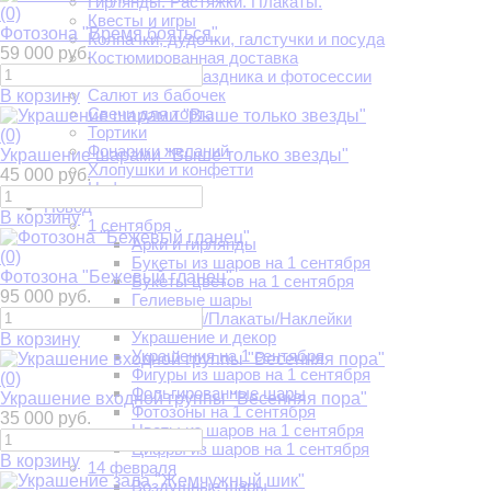
Гирлянды. Растяжки. Плакаты.
(0)
Квесты и игры
Фотозона "Время бояться"
Колпачки, дудочки, галстучки и посуда
59 000 руб.
Костюмированная доставка
Наборы для праздника и фотосессии
Салют из бабочек
В корзину
Свечи для торта
Тортики
(0)
Фонарики желаний
Украшение шарами "Выше только звезды"
Хлопушки и конфетти
45 000 руб.
Цифры
Повод
В корзину
1 сентября
Арки и гирлянды
(0)
Букеты из шаров на 1 сентября
Фотозона "Бежевый гланец"
Букеты цветов на 1 сентября
95 000 руб.
Гелиевые шары
Растяжки/Плакаты/Наклейки
Украшение и декор
В корзину
Украшения на 1 сентября
Фигуры из шаров на 1 сентября
(0)
Фольгированные шары
Украшение входной группы "Весенняя пора"
Фотозоны на 1 сентября
35 000 руб.
Цветы из шаров на 1 сентября
Цифры из шаров на 1 сентября
В корзину
14 февраля
Воздушные шары