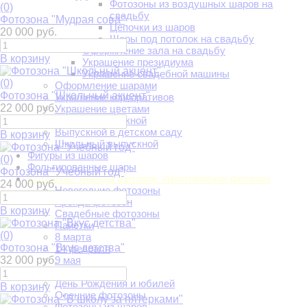
Фотозоны из воздушных шаров на
(0)
свадьбу
Фотозона "Мудрая сова"
Цепочки из шаров
20 000 руб.
Шары под потолок на свадьбу
Оформление зала на свадьбу
В корзину
Украшение президиума
Украшение свадебной машины
(0)
Оформление шарами
Фотозона "Школьный акцент"
Украшение корпоративов
22 000 руб.
Украшение цветами
Украшение на выпускной
Выпускной в детском саду
В корзину
Школьный выпускной
Фигуры из шаров
(0)
Фольгированные шары
Фотозона "Учебный год"
Фотозоны. Аренда фотозон. Изготовление фотозон
24 000 руб.
Новогодние фотозоны
Аренда фотозон
В корзину
Свадебные фотозоны
Пайетки
(0)
8 марта
Фотозона "Вкус детства"
14 февраля
32 000 руб.
9 мая
Выпускной
День Рождения и юбилей
В корзину
Осенние фотозоны
Фотозоны из шаров