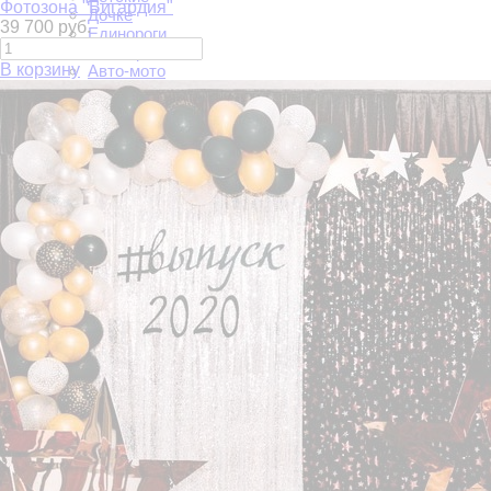
Фотозона "Бигардия"
Дочке
39 700 руб.
Единороги
С юмором
В корзину
Авто-мото
Встреча из роддома
Выпускной
Девочкам
Мальчикам
Животные, птички
Звезды
Круги
Круги и луна
Люблю тебя
Подруге
Мульт герои
С Днем Рождения
Сердца
Феи и Принцессы
Фольгированные цифры
Шарики ходячки
Шары Баблс
Еда и напитки
Цветы
Свадьба
Арки регистрации
Большие шары. Баблсы