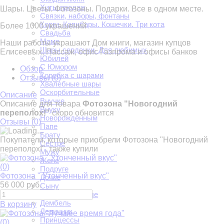
Хиты продаж
Шары. Цветы. Фотозоны. Подарки. Все в одном месте.
Связки, наборы, фонтаны
Корги. Капибары. Кошечки. Три кота
Более 1000 украшений
Свадьба
Маме
Наши работы украшают Дом книги, магазин купцов
Шары сердечки. Для любимых
Елисеевых, Пассаж, офис Газпрома и офисы банков
Юбилей
С Юмором
Обзор
Коробка с шарами
Отзывы (
0
)
Хвалебные шары
Оскорбительные
Описание
Внучке
Описание для товара
Фотозона "Новогодний
Внуку
переполох!"
скоро обновится
Новорожденным
Отзывы (
0
)
Папе
Брату
Покупатели, которые приобрели Фотозона "Новогодний
Сестре
переполох!", также купили
Мужу
Жене
(0)
Подруге
Фотозона " Утонченный вкус"
Дочке
56 000 руб.
Сыну
Фольгированные
Дембель
В корзину
Девичник
Принцессы
(0)