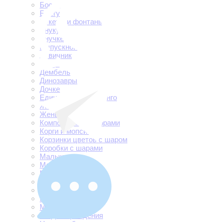
Боссу
Брату
Букеты и фонтаны
Внуку
Внучке
Выпускной
Девичник
Дедушке
Дембель
Динозавры
Дочке
Единороги и фламинго
Жене
Женщине
Композиции с цифрами
Корги и мопсики
Корзинки цветов с шаром
Коробки с шарами
Малышам
Маме
Машинки
Машинки
Металлик и хром
Мужу
Мужчине
На День рождения