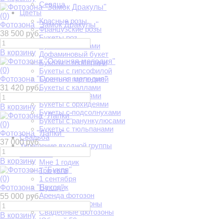
Сердца
Цветы
(0)
Красные розы
Фотозона "Замок Дракулы"
Французские розы
38 500 руб.
Букеты роз
Букеты с пионами
В корзину
Дофаминовый букет
Букеты с герберами
(0)
Букеты с гипсофилой
Фотозона "Осенняя мелодия"
Букеты с гортензией
Букеты с каллами
31 420 руб.
Букеты с лилиями
Букеты с орхидеями
В корзину
Букеты с подсолнухами
Букеты с ранункулюсами
(0)
Букеты с тюльпанами
Фотозона "Лапки"
Свадьба
37 000 руб.
Украшение входной группы
Фотозоны
В корзину
Мне 1 годик
Три кота
(0)
1 сентября
На годик
Фотозона "Букля"
Аренда фотозон
55 000 руб.
Детские фотозоны
Свадебные фотозоны
В корзину