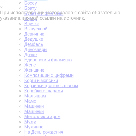
Боссу
×
Брату
При использовании материалов с сайта обязательно
Букеты и фонтаны
указание прямой ссылки на источник.
Внуку
Внучке
Выпускной
Девичник
Дедушке
Дембель
Динозавры
Дочке
Единороги и фламинго
Жене
Женщине
Композиции с цифрами
Корги и мопсики
Корзинки цветов с шаром
Коробки с шарами
Малышам
Маме
Машинки
Машинки
Металлик и хром
Мужу
Мужчине
На День рождения