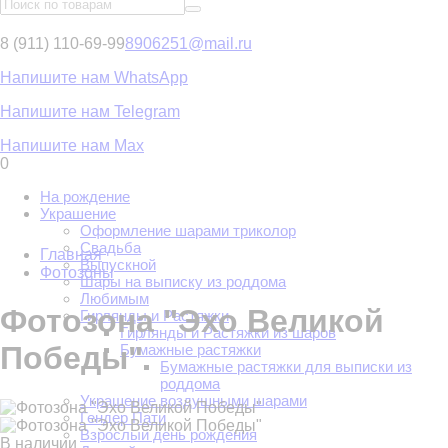
8 (911) 110-69-99
8906251@mail.ru
Напишите нам WhatsApp
Напишите нам Telegram
Напишите нам Max
0
На рождение
Украшение
Оформление шарами триколор
Свадьба
Главная
Выпускной
Фотозоны
Шары на выписку из роддома
Любимым
Фотозона "Эхо Великой
Гирлянды и Растяжки
Гирлянды и Растяжки из шаров
Победы"
Бумажные растяжки
Бумажные растяжки для выписки из
роддома
Украшение воздушными шарами
Гендер Пати
Взрослый день рождения
В наличии