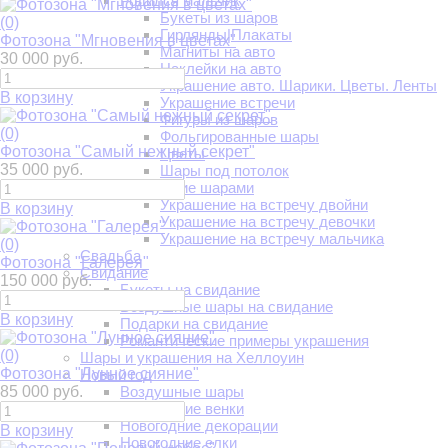
Родился мальчик
Букеты из шаров
(0)
Гирлянды|Плакаты
Фотозона "Мгновения в цветах"
Магниты на авто
30 000 руб.
Наклейки на авто
Украшение авто. Шарики. Цветы. Ленты
В корзину
Украшение встречи
Фигуры из шаров
(0)
Фольгированные шары
Фотозона "Самый нежный секрет"
Цветы
35 000 руб.
Шары под потолок
Украшение шарами
Украшение на встречу двойни
В корзину
Украшение на встречу девочки
Украшение на встречу мальчика
(0)
Свадьба
Фотозона "Галерея"
Свидание
150 000 руб.
Букеты на свидание
Воздушные шары на свидание
В корзину
Подарки на свидание
Романтические примеры украшения
(0)
Шары и украшения на Хеллоуин
Фотозона "Лунное сияние"
Новый год
85 000 руб.
Воздушные шары
Новогодние венки
Новогодние декорации
В корзину
Новогодние елки