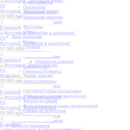
Букет невесты
(0)
Президиум
Фотозона "Звездный вечер"
Украшение зала
29 000 руб.
Украшение машины
Украшение шарами
Фотозоны
В корзину
Шары
День рождения
(0)
Шары
Фотозона "Пломбир в шоколаде"
Подарки
57 000 руб.
Сладости
Коробка с шарами
В корзину
Украшение шарами
Свечи в торт
(0)
Гирлянды|Плакаты
Фотозона "Яркие краски"
Выпускной
35 000 руб.
Арки и гирлянды
Букеты и фонтаны
Растяжки|Плакаты|Наклейки
В корзину
Украшение шарами выпускного
Фигуры из шаров
(0)
Фольгированные шары на выпускной
Фотозона "Время бояться"
Цифры на выпускной
59 000 руб.
Шары под потолок
Букеты и фонтаны шаров
В корзину
Всё для праздника