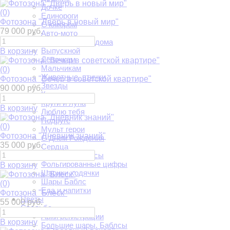
Дочке
(0)
Единороги
Фотозона "Дверь в новый мир"
С юмором
79 000 руб.
Авто-мото
Встреча из роддома
Выпускной
В корзину
Девочкам
Мальчикам
(0)
Животные, птички
Фотозона "Вечер в советской квартире"
Звезды
90 000 руб.
Круги
Круги и луна
В корзину
Люблю тебя
Подруге
(0)
Мульт герои
Фотозона "Дневник знаний"
С Днем Рождения
35 000 руб.
Сердца
Феи и Принцессы
Фольгированные цифры
В корзину
Шарики ходячки
Шары Баблс
(0)
Еда и напитки
Фотозона "Блеск"
Цветы
55 000 руб.
Свадьба
Арки регистрации
В корзину
Большие шары. Баблсы