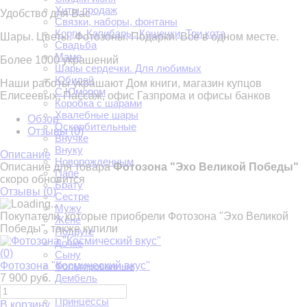
Хиты продаж
Удобство для Вас
Связки, наборы, фонтаны
Корги. Капибары. Кошечки. Три кота
Шары. Цветы. Фотозоны. Подарки. Все в одном месте.
Свадьба
Маме
Более 1000 украшений
Шары сердечки. Для любимых
Юбилей
Наши работы украшают Дом книги, магазин купцов
С Юмором
Елисеевых, Пассаж, офис Газпрома и офисы банков
Коробка с шарами
Хвалебные шары
Обзор
Оскорбительные
Отзывы (
0
)
Внучке
Внуку
Описание
Новорожденным
Описание для товара
Фотозона "Эхо Великой Победы"
Папе
скоро обновится
Брату
Отзывы (
0
)
Сестре
Мужу
Покупатели, которые приобрели Фотозона "Эхо Великой
Жене
Победы", также купили
Подруге
Дочке
(0)
Сыну
Фотозона "Космический вкус"
Фольгированные
7 900 руб.
Дембель
Девичник
Принцессы
В корзину