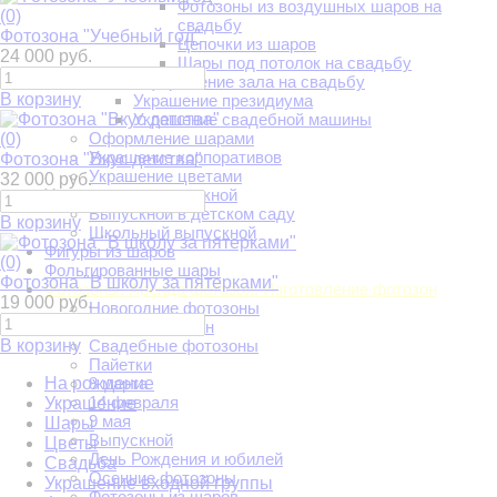
Фотозоны из воздушных шаров на
(0)
свадьбу
Фотозона "Учебный год"
Цепочки из шаров
24 000 руб.
Шары под потолок на свадьбу
Оформление зала на свадьбу
В корзину
Украшение президиума
Украшение свадебной машины
Оформление шарами
(0)
Украшение корпоративов
Фотозона "Вкус детства"
Украшение цветами
32 000 руб.
Украшение на выпускной
Выпускной в детском саду
В корзину
Школьный выпускной
Фигуры из шаров
(0)
Фольгированные шары
Фотозона "В школу за пятерками"
Фотозоны. Аренда фотозон. Изготовление фотозон
19 000 руб.
Новогодние фотозоны
Аренда фотозон
В корзину
Свадебные фотозоны
Пайетки
На рождение
8 марта
14 февраля
Украшение
9 мая
Шары
Выпускной
Цветы
День Рождения и юбилей
Свадьба
Осенние фотозоны
Украшение входной группы
Фотозоны из шаров