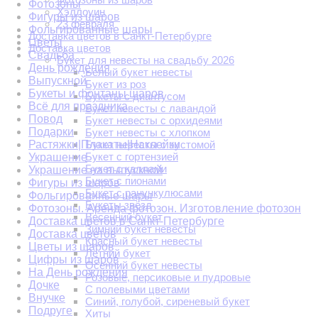
Фотозоны
Хэллоуин
Фигуры из шаров
23 февраля
Фольгированные шары
Доставка цветов в Санкт-Петербурге
Цветы
Доставка цветов
Свадьба
Букет для невесты на свадьбу 2026
День рождения
Белый букет невесты
Выпускной
Букет из роз
Букеты и фонтаны шаров
Букеты с диантусом
Всё для праздника
Букет невесты с лавандой
Повод
Букет невесты с орхидеями
Подарки
Букет невесты с хлопком
Растяжки|Плакаты|Наклейки
Букет невесты с эустомой
Букет с гортензией
Украшение
Букет с каллами
Украшение на выпускной
Букет с пионами
Фигуры из шаров
Букет с ранункулюсами
Фольгированные шары
Букеты звёзд
Фотозоны. Аренда фотозон. Изготовление фотозон
Весенний букет
Доставка цветов в Санкт-Петербурге
Зимний букет невесты
Доставка цветов
Красный букет невесты
Цветы из шаров
Летний букет
Цифры из шаров
Осенний букет невесты
На День рождения
Розовые, персиковые и пудровые
Дочке
С полевыми цветами
Внучке
Синий, голубой, сиреневый букет
Подруге
Хиты