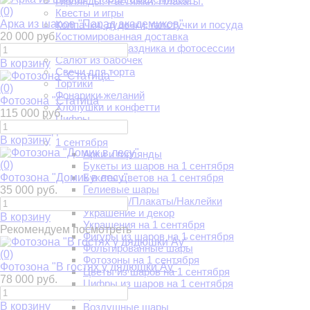
Гирлянды. Растяжки. Плакаты.
(0)
Квесты и игры
Арка из шаров "Парад академиков"
Колпачки, дудочки, галстучки и посуда
20 000 руб.
Костюмированная доставка
Наборы для праздника и фотосессии
Салют из бабочек
В корзину
Свечи для торта
Тортики
(0)
Фонарики желаний
Фотозона "Статица"
Хлопушки и конфетти
115 000 руб.
Цифры
Повод
В корзину
1 сентября
Арки и гирлянды
(0)
Букеты из шаров на 1 сентября
Фотозона "Домик в лесу"
Букеты цветов на 1 сентября
Гелиевые шары
35 000 руб.
Растяжки/Плакаты/Наклейки
Украшение и декор
В корзину
Украшения на 1 сентября
Рекомендуем посмотреть
Фигуры из шаров на 1 сентября
Фольгированные шары
(0)
Фотозоны на 1 сентября
Фотозона "В гостях у дядюшки Ау"
Цветы из шаров на 1 сентября
78 000 руб.
Цифры из шаров на 1 сентября
14 февраля
В корзину
Воздушные шары