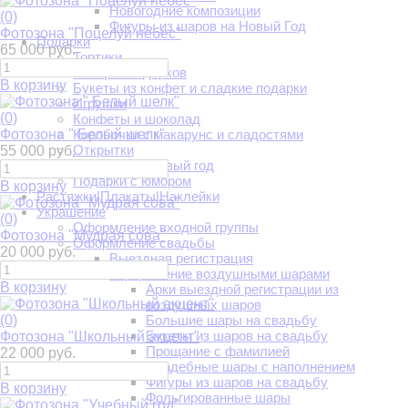
Новогодние композиции
(0)
Фигуры из шаров на Новый Год
Фотозона "Поцелуй небес"
Подарки
65 000 руб.
Тортики
Ассорти подарков
В корзину
Букеты из конфет и сладкие подарки
Игрушки
(0)
Конфеты и шоколад
Фотозона " Белый шелк"
Коробочки с макарунс и сладостями
Открытки
55 000 руб.
Подарки на Новый год
Подарки с юмором
В корзину
Растяжки|Плакаты|Наклейки
Украшение
(0)
Оформление входной группы
Фотозона "Мудрая сова"
Оформление свадьбы
20 000 руб.
Выездная регистрация
Оформление воздушными шарами
В корзину
Арки выездной регистрации из
воздушных шаров
(0)
Большие шары на свадьбу
Букеты из шаров на свадьбу
Фотозона "Школьный акцент"
Прощание с фамилией
22 000 руб.
Свадебные шары с наполнением
Фигуры из шаров на свадьбу
В корзину
Фольгированные шары