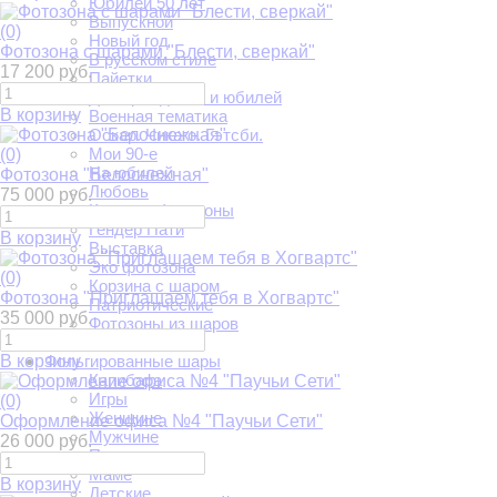
Юбилей 50 лет
Выпускной
(0)
Новый год
Фотозона с шарами "Блести, сверкай"
В русском стиле
17 200 руб.
Пайетки
День рождения и юбилей
В корзину
Военная тематика
Оскар. Чикаго. Гэтсби.
Мои 90-е
(0)
На юбилей
Фотозона "Белоснежная"
Любовь
75 000 руб.
Круглые фотозоны
Гендер Пати
В корзину
Выставка
Эко фотозона
(0)
Корзина с шаром
Фотозона "Приглашаем тебя в Хогвартс"
Патриотические
35 000 руб.
Фотозоны из шаров
Фигуры из шаров
В корзину
Фольгированные шары
Капибара
Игры
(0)
Женщине
Оформление офиса №4 "Паучьи Сети"
Мужчине
26 000 руб.
Папе
Маме
В корзину
Детские