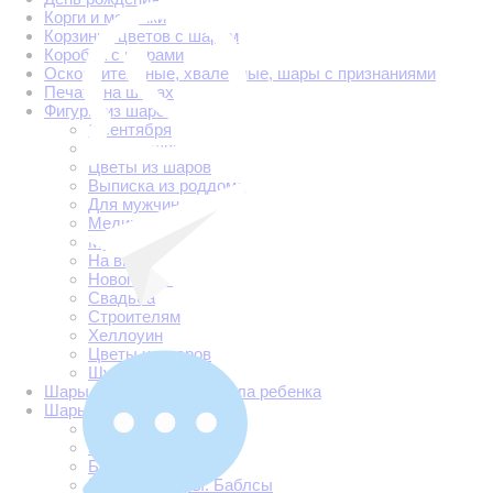
Корги и мопсики
Корзинки цветов с шаром
Коробка с шарами
Оскорбительные, хвалебные, шары с признаниями
Печать на шарах
Фигуры из шаров
1 сентября
Для женщин
Цветы из шаров
Выписка из роддома
Для мужчин
Медицинские
Мультгерои
На выпускной
Новогодние
Свадьба
Строителям
Хеллоуин
Цветы из шаров
Шуточные
Шары на определение пола ребенка
Шары с гелием
Арки и гирлянды
Бабушке
Без надписи
Большие шары. Баблсы