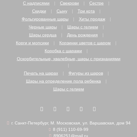
С надписями
Свекрови
Сестре
Скидки
Сыну
Три кота
Фольгированные шары
Хиты продаж
Черные шары
Шары с гелием
Шары сердца
День рождения
Корги и мопсики
Корзинки цветов с шаром
Коробка с шарами
Оскорбительные, хвалебные, шары с признаниями
Печать на шарах
Фигуры из шаров
Шары на определение пола ребенка
Шары с гелием
г. Санкт-Петербург, М. Московская, ул. Варшавская, дом 94
8 (911) 110-69-99
8906251@mail.ru