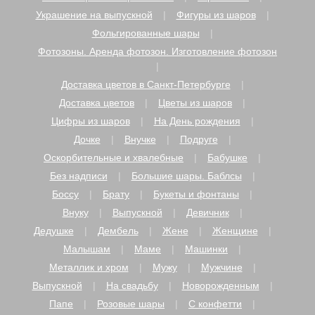
Украшение на выпускной
Фигуры из шаров
Фольгированные шары
Фотозоны. Аренда фотозон. Изготовление фотозон
Доставка цветов в Санкт-Петербурге
Доставка цветов
Цветы из шаров
Цифры из шаров
На День рождения
Дочке
Внучке
Подруге
Оскорбительные и хвалебные
Бабушке
Без надписи
Большие шары. Баблсы
Боссу
Брату
Букеты и фонтаны
Внуку
Выпускной
Девичник
Дедушке
Дембель
Жене
Женщине
Малышам
Маме
Машинки
Металлик и хром
Мужу
Мужчине
Выпускной
На свадьбу
Новорожденным
Папе
Розовые шары
С конфетти