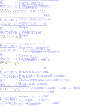
(0)
Букет невесты
Фотозона "Северное сияние"
Президиум
59 000 руб.
Украшение зала
Украшение машины
Украшение шарами
В корзину
Фотозоны
Шары
(0)
День рождения
Фотозона "Лунный свет"
Шары
130 000 руб.
Подарки
Сладости
В корзину
Коробка с шарами
Украшение шарами
(0)
Свечи в торт
Фотозона "Скоро 2025 год"
Гирлянды|Плакаты
65 000 руб.
Выпускной
Арки и гирлянды
Букеты и фонтаны
В корзину
Растяжки|Плакаты|Наклейки
Украшение шарами выпускного
(0)
Фигуры из шаров
Фотозона "Вайт"
Фольгированные шары на выпускной
63 000 руб.
Цифры на выпускной
Шары под потолок
В корзину
Букеты и фонтаны шаров
Всё для праздника