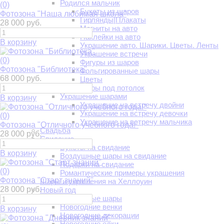
Родился мальчик
(0)
Букеты из шаров
Фотозона "Наша любимая школа"
Гирлянды|Плакаты
28 000 руб.
Магниты на авто
Наклейки на авто
В корзину
Украшение авто. Шарики. Цветы. Ленты
Украшение встречи
(0)
Фигуры из шаров
Фотозона "Библиотека"
Фольгированные шары
68 000 руб.
Цветы
Шары под потолок
Украшение шарами
В корзину
Украшение на встречу двойни
Украшение на встречу девочки
(0)
Украшение на встречу мальчика
Фотозона "Отличного учебного года!"
Свадьба
28 000 руб.
Свидание
Букеты на свидание
В корзину
Воздушные шары на свидание
Подарки на свидание
(0)
Романтические примеры украшения
Фотозона "Старт знаний"
Шары и украшения на Хеллоуин
28 000 руб.
Новый год
Воздушные шары
Новогодние венки
В корзину
Новогодние декорации
Новогодние елки