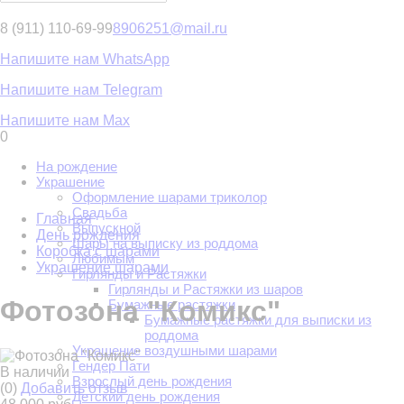
8 (911) 110-69-99
8906251@mail.ru
Напишите нам WhatsApp
Напишите нам Telegram
Напишите нам Max
0
На рождение
Украшение
Оформление шарами триколор
Свадьба
Главная
Выпускной
День рождения
Шары на выписку из роддома
Коробка с шарами
Любимым
Украшение шарами
Гирлянды и Растяжки
Гирлянды и Растяжки из шаров
Фотозона "Комикс"
Бумажные растяжки
Бумажные растяжки для выписки из
роддома
Украшение воздушными шарами
Гендер Пати
В наличии
Взрослый день рождения
(0)
Добавить отзыв
Детский день рождения