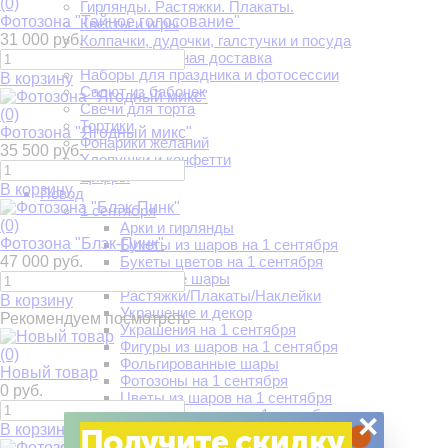
(0)
Гирлянды. Растяжки. Плакаты.
Фотозона "Тайное голосование"
Квесты и игры
31 000 руб.
Колпачки, дудочки, галстучки и посуда
Костюмированная доставка
Наборы для праздника и фотосессии
В корзину
Салют из бабочек
Свечи для торта
(0)
Тортики
Фотозона "Ягодный микс"
Фонарики желаний
35 500 руб.
Хлопушки и конфетти
Цифры
В корзину
Повод
1 сентября
(0)
Арки и гирлянды
Фотозона "Блэк-Пинк"
Букеты из шаров на 1 сентября
47 000 руб.
Букеты цветов на 1 сентября
Гелиевые шары
Растяжки/Плакаты/Наклейки
В корзину
Украшение и декор
Рекомендуем посмотреть
Украшения на 1 сентября
Фигуры из шаров на 1 сентября
(0)
Фольгированные шары
Новый товар
Фотозоны на 1 сентября
0 руб.
Цветы из шаров на 1 сентября
Цифры из шаров на 1 сентября
×
В корзину
Получите скидку
14 февраля