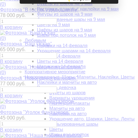
Букеты из шаров на 9 мая
(0)
Растяжки, плакаты, наклейки на 9 мая
Фотозона "В гостях у дядюшки Ау"
Фигуры из шаров на 9 мая
78 000 руб.
Фольгированные шары на 9 мая
Цветы на 9 мая
В корзину
Цифры из шаров на 9 мая
Шары под потолок на 9 мая
(0)
Любимым
Фотозона "Ваш Оскар"
Подарки на 14 февраля
65 000 руб.
Украшение шарами на 14 февраля
Хиты на 14 февраля
Цветы на 14 февраля
В корзину
Шарики на 14 февраля
Корпоративное мероприятие
(0)
Новорожденные. Шары. Магниты. Наклейки. Цветы
Фотозона "Новогодняя рапсодия"
Наклейки и магниты на авто
77 000 руб.
Родилась девочка
Букеты из шаров
В корзину
Варианты украшения
Гирлянды|Плакаты
(0)
Магниты на авто
Фотозона "Уголок Фантазёров"
Наклейки на авто
45 000 руб.
Украшение авто. Шарики. Цветы. Ленты
Фольгированные шары
Цветы
В корзину
Шары под потолок