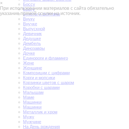
×
Боссу
При использовании материалов с сайта обязательно
Брату
указание прямой ссылки на источник.
Букеты и фонтаны
Внуку
Внучке
Выпускной
Девичник
Дедушке
Дембель
Динозавры
Дочке
Единороги и фламинго
Жене
Женщине
Композиции с цифрами
Корги и мопсики
Корзинки цветов с шаром
Коробки с шарами
Малышам
Маме
Машинки
Машинки
Металлик и хром
Мужу
Мужчине
На День рождения