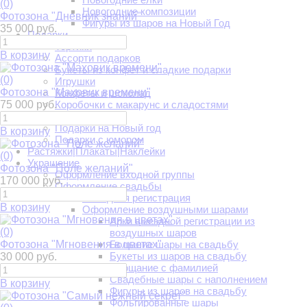
(0)
Новогодние композиции
Фотозона "Дневник знаний"
Фигуры из шаров на Новый Год
35 000 руб.
Подарки
Тортики
В корзину
Ассорти подарков
Букеты из конфет и сладкие подарки
(0)
Игрушки
Фотозона "Маховик времени"
Конфеты и шоколад
75 000 руб.
Коробочки с макарунс и сладостями
Открытки
Подарки на Новый год
В корзину
Подарки с юмором
Растяжки|Плакаты|Наклейки
(0)
Украшение
Фотозона "Поле желаний"
Оформление входной группы
170 000 руб.
Оформление свадьбы
Выездная регистрация
В корзину
Оформление воздушными шарами
Арки выездной регистрации из
(0)
воздушных шаров
Фотозона "Мгновения в цветах"
Большие шары на свадьбу
Букеты из шаров на свадьбу
30 000 руб.
Прощание с фамилией
Свадебные шары с наполнением
В корзину
Фигуры из шаров на свадьбу
Фольгированные шары