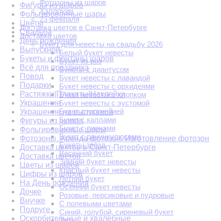
Фотозоны из шаров
Фигуры из шаров
Хэллоуин
Фольгированные шары
23 февраля
Цветы
Доставка цветов в Санкт-Петербурге
Свадьба
Доставка цветов
День рождения
Букет для невесты на свадьбу 2026
Выпускной
Белый букет невесты
Букеты и фонтаны шаров
Букет из роз
Всё для праздника
Букеты с диантусом
Повод
Букет невесты с лавандой
Подарки
Букет невесты с орхидеями
Растяжки|Плакаты|Наклейки
Букет невесты с хлопком
Украшение
Букет невесты с эустомой
Букет с гортензией
Украшение на выпускной
Букет с каллами
Фигуры из шаров
Букет с пионами
Фольгированные шары
Букет с ранункулюсами
Фотозоны. Аренда фотозон. Изготовление фотозон
Букеты звёзд
Доставка цветов в Санкт-Петербурге
Весенний букет
Доставка цветов
Зимний букет невесты
Цветы из шаров
Красный букет невесты
Цифры из шаров
Летний букет
На День рождения
Осенний букет невесты
Дочке
Розовые, персиковые и пудровые
Внучке
С полевыми цветами
Подруге
Синий, голубой, сиреневый букет
Оскорбительные и хвалебные
Хиты