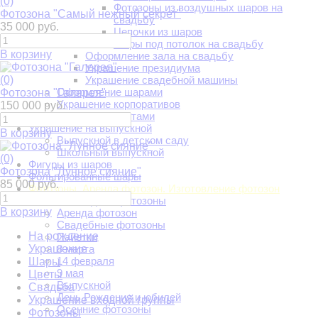
(0)
Фотозоны из воздушных шаров на
Фотозона "Самый нежный секрет"
свадьбу
35 000 руб.
Цепочки из шаров
Шары под потолок на свадьбу
В корзину
Оформление зала на свадьбу
Украшение президиума
(0)
Украшение свадебной машины
Оформление шарами
Фотозона "Галерея"
Украшение корпоративов
150 000 руб.
Украшение цветами
Украшение на выпускной
В корзину
Выпускной в детском саду
Школьный выпускной
(0)
Фигуры из шаров
Фотозона "Лунное сияние"
Фольгированные шары
85 000 руб.
Фотозоны. Аренда фотозон. Изготовление фотозон
Новогодние фотозоны
В корзину
Аренда фотозон
Свадебные фотозоны
На рождение
Пайетки
Украшение
8 марта
14 февраля
Шары
9 мая
Цветы
Выпускной
Свадьба
День Рождения и юбилей
Украшение входной группы
Осенние фотозоны
Фотозоны