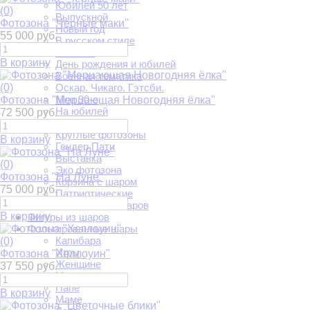
Юбилей 50 лет
(0)
Выпускной
Фотозона "Черные маки"
Новый год
55 000 руб.
В русском стиле
Пайетки
В корзину
День рождения и юбилей
Военная тематика
(0)
Оскар. Чикаго. Гэтсби.
Мои 90-е
Фотозона "Мерцающая Новогодняя ёлка"
На юбилей
72 500 руб.
Любовь
Круглые фотозоны
В корзину
Гендер Пати
Выставка
(0)
Эко фотозона
Фотозона "На Луне"
Корзина с шаром
75 000 руб.
Патриотические
Фотозоны из шаров
В корзину
Фигуры из шаров
Фольгированные шары
Капибара
(0)
Игры
Фотозона "Хеллоуин"
Женщине
37 550 руб.
Мужчине
Папе
В корзину
Маме