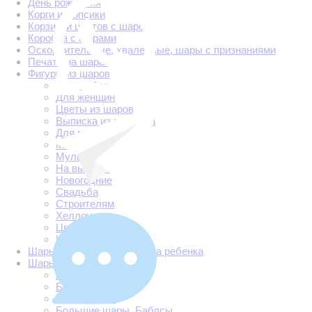
День рождения
Корги и мопсики
Корзинки цветов с шаром
Коробка с шарами
Оскорбительные, хвалебные, шары с признаниями
Печать на шарах
Фигуры из шаров
1 сентября
Для женщин
Цветы из шаров
Выписка из роддома
Для мужчин
Медицинские
Мультгерои
На выпускной
Новогодние
Свадьба
Строителям
Хеллоуин
Цветы из шаров
Шуточные
Шары на определение пола ребенка
Шары с гелием
Арки и гирлянды
Бабушке
Без надписи
Большие шары. Баблсы