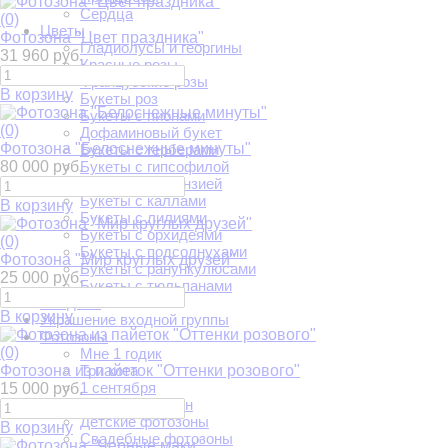
Сердца
(0)
Цветы
Фотозона "Цвет праздника"
Гладиолусы и георгины
31 960 руб.
Красные розы
Французские розы
В корзину
Букеты роз
Букеты с пионами
(0)
Дофаминовый букет
Фотозона "Белоснежные минуты"
Букеты с герберами
80 000 руб.
Букеты с гипсофилой
Букеты с гортензией
Букеты с каллами
В корзину
Букеты с лилиями
Букеты с орхидеями
(0)
Букеты с подсолнухами
Фотозона "Мир круглых друзей"
Букеты с ранункулюсами
25 000 руб.
Букеты с тюльпанами
Свадьба
В корзину
Украшение входной группы
Фотозоны
(0)
Мне 1 годик
Фотозона из пайеток "Оттенки розового"
Три кота
1 сентября
15 000 руб.
Аренда фотозон
Детские фотозоны
В корзину
Свадебные фотозоны