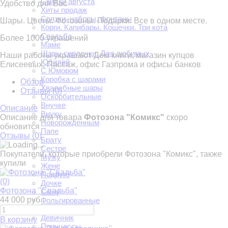
Скидки августа
Удобство для Вас
Хиты продаж
Связки, наборы, фонтаны
Шары. Цветы. Фотозоны. Подарки. Все в одном месте.
Корги. Капибары. Кошечки. Три кота
Свадьба
Более 1000 украшений
Маме
Шары сердечки. Для любимых
Наши работы украшают Дом книги, магазин купцов
Юбилей
Елисеевых, Пассаж, офис Газпрома и офисы банков
С Юмором
Коробка с шарами
Обзор
Хвалебные шары
Отзывы (
0
)
Оскорбительные
Внучке
Описание
Внуку
Описание для товара
Фотозона "Комикс"
скоро
Новорожденным
обновится
Папе
Отзывы (
0
)
Брату
Сестре
Покупатели, которые приобрели Фотозона "Комикс", также
Мужу
купили
Жене
Подруге
(0)
Дочке
Фотозона "Свадьба"
Сыну
44 000 руб.
Фольгированные
Дембель
Девичник
В корзину
Принцессы