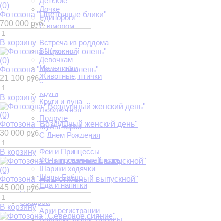
Детские
(0)
Дочке
Фотозона "Цветочные блики"
Единороги
700 000 руб.
С юмором
Авто-мото
В корзину
Встреча из роддома
Выпускной
Девочкам
(0)
Мальчикам
Фотозона "Красный олень"
Животные, птички
21 100 руб.
Звезды
Круги
В корзину
Круги и луна
Люблю тебя
(0)
Подруге
Фотозона "Воздушный женский день"
Мульт герои
30 000 руб.
С Днем Рождения
Сердца
Феи и Принцессы
В корзину
Фольгированные цифры
Шарики ходячки
(0)
Шары Баблс
Фотозона "Наш стильный выпускной"
Еда и напитки
45 000 руб.
Цветы
Свадьба
В корзину
Арки регистрации
Большие шары. Баблсы