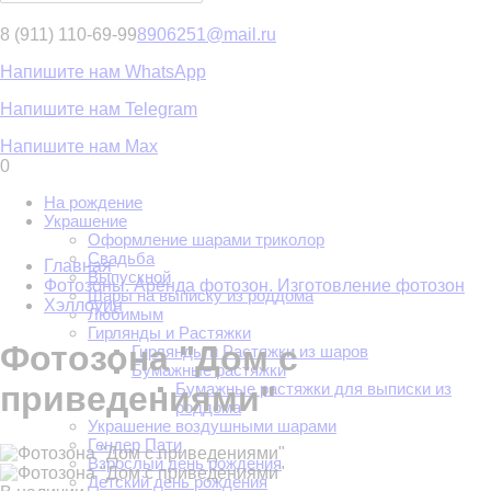
8 (911) 110-69-99
8906251@mail.ru
Напишите нам WhatsApp
Напишите нам Telegram
Напишите нам Max
0
На рождение
Украшение
Оформление шарами триколор
Свадьба
Главная
Выпускной
Фотозоны. Аренда фотозон. Изготовление фотозон
Шары на выписку из роддома
Хэллоуин
Любимым
Гирлянды и Растяжки
Фотозона "Дом с
Гирлянды и Растяжки из шаров
Бумажные растяжки
Бумажные растяжки для выписки из
приведениями"
роддома
Украшение воздушными шарами
Гендер Пати
Взрослый день рождения
Детский день рождения