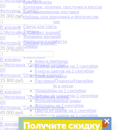
Квесты и игры
(0)
Колпачки, дудочки, галстучки и посуда
Фотозона "Снято"
Костюмированная доставка
35 000 руб.
Наборы для праздника и фотосессии
Салют из бабочек
Свечи для торта
В корзину
Тортики
Фонарики желаний
(0)
Хлопушки и конфетти
Фотозона "Облако знаний"
Цифры
35 000 руб.
Повод
1 сентября
В корзину
Арки и гирлянды
Букеты из шаров на 1 сентября
(0)
Букеты цветов на 1 сентября
Фотозона "Отличный солдат"
Гелиевые шары
15 900 руб.
Растяжки/Плакаты/Наклейки
Украшение и декор
Украшения на 1 сентября
В корзину
Фигуры из шаров на 1 сентября
Фольгированные шары
(0)
Фотозоны на 1 сентября
Фотозона "Серебряная осень"
Цветы из шаров на 1 сентября
45 000 руб.
Цифры из шаров на 1 сентября
×
14 февраля
Получите скидку
В корзину
Воздушные шары