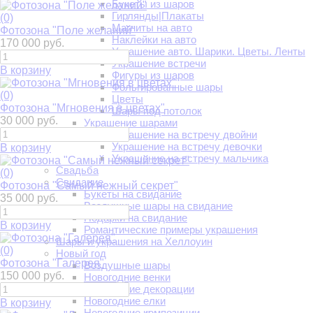
Букеты из шаров
Гирлянды|Плакаты
(0)
Магниты на авто
Фотозона "Поле желаний"
Наклейки на авто
170 000 руб.
Украшение авто. Шарики. Цветы. Ленты
Украшение встречи
В корзину
Фигуры из шаров
Фольгированные шары
(0)
Цветы
Фотозона "Мгновения в цветах"
Шары под потолок
30 000 руб.
Украшение шарами
Украшение на встречу двойни
Украшение на встречу девочки
В корзину
Украшение на встречу мальчика
Свадьба
(0)
Свидание
Фотозона "Самый нежный секрет"
Букеты на свидание
35 000 руб.
Воздушные шары на свидание
Подарки на свидание
В корзину
Романтические примеры украшения
Шары и украшения на Хеллоуин
(0)
Новый год
Фотозона "Галерея"
Воздушные шары
150 000 руб.
Новогодние венки
Новогодние декорации
Новогодние елки
В корзину
Новогодние композиции