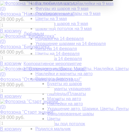
Растяжки, плакаты, наклейки на 9 мая
Фигуры из шаров на 9 мая
(0)
Фольгированные шары на 9 мая
Фотозона "Наша любимая школа"
Цветы на 9 мая
28 000 руб.
Цифры из шаров на 9 мая
Шары под потолок на 9 мая
В корзину
Любимым
Подарки на 14 февраля
(0)
Украшение шарами на 14 февраля
Фотозона "Библиотека"
Хиты на 14 февраля
68 000 руб.
Цветы на 14 февраля
Шарики на 14 февраля
В корзину
Корпоративное мероприятие
Новорожденные. Шары. Магниты. Наклейки. Цветы
Наклейки и магниты на авто
(0)
Родилась девочка
Фотозона "Отличного учебного года!"
Букеты из шаров
28 000 руб.
Варианты украшения
Гирлянды|Плакаты
В корзину
Магниты на авто
Наклейки на авто
(0)
Украшение авто. Шарики. Цветы. Ленты
Фотозона "Старт знаний"
Фольгированные шары
28 000 руб.
Цветы
Шары под потолок
Родился мальчик
В корзину