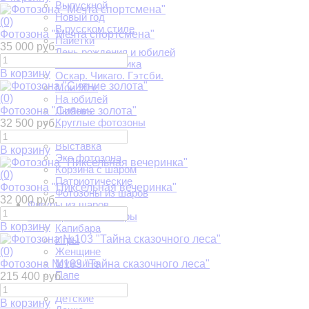
Выпускной
Новый год
(0)
В русском стиле
Фотозона "Мечта спортсмена"
Пайетки
35 000 руб.
День рождения и юбилей
Военная тематика
В корзину
Оскар. Чикаго. Гэтсби.
Мои 90-е
(0)
На юбилей
Фотозона "Сияние золота"
Любовь
Круглые фотозоны
32 500 руб.
Гендер Пати
Выставка
В корзину
Эко фотозона
Корзина с шаром
(0)
Патриотические
Фотозона "Пиксельная вечеринка"
Фотозоны из шаров
32 000 руб.
Фигуры из шаров
Фольгированные шары
В корзину
Капибара
Игры
(0)
Женщине
Мужчине
Фотозона №103 "Тайна сказочного леса"
Папе
215 400 руб.
Маме
Детские
В корзину