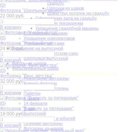
свадьбу
(0)
Цепочки из шаров
Фотозона "Школьный акцент"
Шары под потолок на свадьбу
22 000 руб.
Оформление зала на свадьбу
Украшение президиума
В корзину
Украшение свадебной машины
Оформление шарами
(0)
Украшение корпоративов
Фотозона "Учебный год"
Украшение цветами
Украшение на выпускной
24 000 руб.
Выпускной в детском саду
Школьный выпускной
В корзину
Фигуры из шаров
Фольгированные шары
(0)
Фотозоны. Аренда фотозон. Изготовление фотозон
Фотозона "Вкус детства"
Новогодние фотозоны
32 000 руб.
Аренда фотозон
Свадебные фотозоны
В корзину
Пайетки
8 марта
(0)
14 февраля
9 мая
Фотозона "В школу за пятерками"
Выпускной
19 000 руб.
День Рождения и юбилей
Осенние фотозоны
В корзину
Фотозоны из шаров