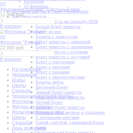
Хэллоуин
(0)
23 февраля
Украшение шарами "Школьный мир"
Доставка цветов в Санкт-Петербурге
12 000 руб.
Доставка цветов
Букет для невесты на свадьбу 2026
В корзину
Белый букет невесты
Букет из роз
Букеты с диантусом
(0)
Букет невесты с лавандой
Фотозона "Ученик"
Букет невесты с орхидеями
22 000 руб.
Букет невесты с хлопком
Букет невесты с эустомой
В корзину
Букет с гортензией
Букет с каллами
На рождение
Букет с пионами
Украшение
Букет с ранункулюсами
Шары
Букеты звёзд
Цветы
Весенний букет
Свадьба
Зимний букет невесты
Украшение входной группы
Красный букет невесты
Фотозоны
Летний букет
Фигуры из шаров
Осенний букет невесты
Фольгированные шары
Розовые, персиковые и пудровые
Цветы
С полевыми цветами
Синий, голубой, сиреневый букет
Свадьба
Хиты
День рождения
Экзотический букет невесты