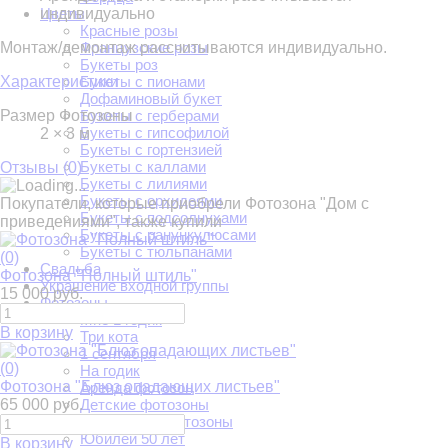
индивидуально
Цветы
Красные розы
Монтаж/демонтаж рассчитываются индивидуально.
Французские розы
Букеты роз
Характеристики
Букеты с пионами
Дофаминовый букет
Размер Фотозоны
Букеты с герберами
Букеты с гипсофилой
2 × 3 м
Букеты с гортензией
Букеты с каллами
Отзывы (
0
)
Букеты с лилиями
Букеты с орхидеями
Покупатели, которые приобрели Фотозона "Дом с
Букеты с подсолнухами
приведениями", также купили
Букеты с ранункулюсами
Букеты с тюльпанами
(0)
Свадьба
Фотозона "Полный штиль"
Украшение входной группы
15 000 руб.
Фотозоны
Мне 1 годик
В корзину
Три кота
1 сентября
(0)
На годик
Фотозона "Блюз опадающих листьев"
Аренда фотозон
65 000 руб.
Детские фотозоны
Свадебные фотозоны
Юбилей 50 лет
В корзину