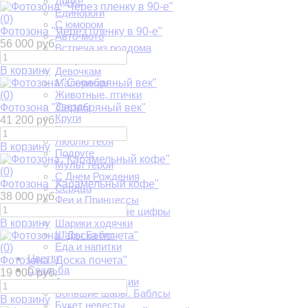
Дочке
Единороги
(0)
С юмором
Фотозона "Через пленку в 90-е"
Авто-мото
56 000 руб.
Встреча из роддома
Выпускной
В корзину
Девочкам
Мальчикам
Животные, птички
(0)
Звезды
Фотозона "Серебряный век"
Круги
41 200 руб.
Круги и луна
Люблю тебя
В корзину
Подруге
Мульт герои
(0)
С Днем Рождения
Фотозона "Карамельный кофе"
Сердца
38 000 руб.
Феи и Принцессы
Фольгированные цифры
В корзину
Шарики ходячки
Шары Баблс
Еда и напитки
(0)
Цветы
Фотозона "Доска почета"
Свадьба
19 000 руб.
Арки регистрации
Большие шары. Баблсы
В корзину
Букет невесты