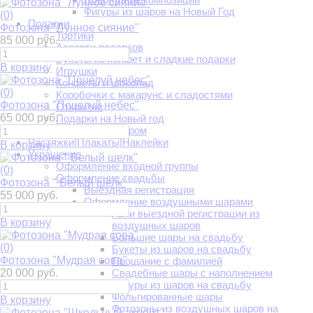
Фигуры из шаров на Новый Год
(0)
Подарки
Фотозона "Лунное сияние"
Тортики
85 000 руб.
Ассорти подарков
Букеты из конфет и сладкие подарки
В корзину
Игрушки
Конфеты и шоколад
(0)
Коробочки с макарунс и сладостями
Фотозона "Поцелуй небес"
Открытки
65 000 руб.
Подарки на Новый год
Подарки с юмором
Растяжки|Плакаты|Наклейки
В корзину
Украшение
Оформление входной группы
(0)
Оформление свадьбы
Фотозона " Белый шелк"
Выездная регистрация
55 000 руб.
Оформление воздушными шарами
Арки выездной регистрации из
В корзину
воздушных шаров
Большие шары на свадьбу
(0)
Букеты из шаров на свадьбу
Фотозона "Мудрая сова"
Прощание с фамилией
20 000 руб.
Свадебные шары с наполнением
Фигуры из шаров на свадьбу
Фольгированные шары
В корзину
Фотозоны из воздушных шаров на