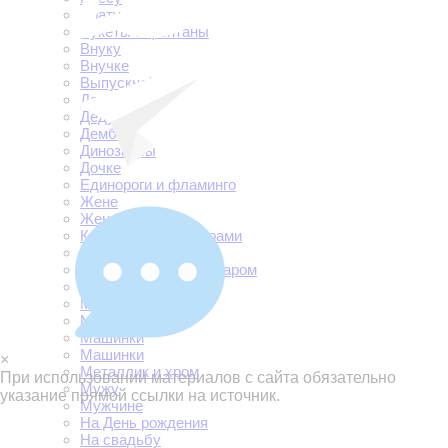
Брату
Букеты и фонтаны
Внуку
Внучке
Выпускной
Девичник
Дедушке
Дембель
Динозавры
Дочке
Единороги и фламинго
Жене
Женщине
Композиции с цифрами
Корги и мопсики
Корзинки цветов с шаром
Коробки с шарами
Малышам
Маме
Машинки
Машинки
×
Металлик и хром
При использовании материалов с сайта обязательно
Мужу
указание прямой ссылки на источник.
Мужчине
На День рождения
На свадьбу