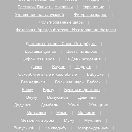
Растяжки|Плакаты|Наклейки
Украшение
Украшение на выпускной
Фигуры из шаров
Фольгированные шары
Фотозоны. Аренда фотозон. Изготовление фотозон
Доставка цветов в Санкт-Петербурге
Доставка цветов
Цветы из шаров
Цифры из шаров
На День рождения
Дочке
Внучке
Подруге
Оскорбительные и хвалебные
Бабушке
Без надписи
Большие шары. Баблсы
Боссу
Брату
Букеты и фонтаны
Внуку
Выпускной
Девичник
Дедушке
Дембель
Жене
Женщине
Малышам
Маме
Машинки
Металлик и хром
Мужу
Мужчине
Выпускной
На свадьбу
Новорожденным