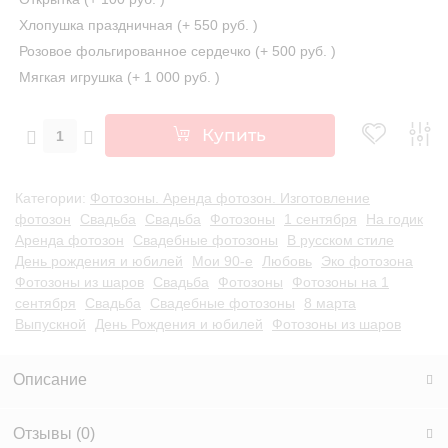
Хлопушка праздничная (+
550 руб.
)
Розовое фольгированное сердечко (+
500 руб.
)
Мягкая игрушка (+
1 000 руб.
)
Купить
Категории:
Фотозоны. Аренда фотозон. Изготовление
фотозон
Свадьба
Свадьба
Фотозоны
1 сентября
На годик
Аренда фотозон
Свадебные фотозоны
В русском стиле
День рождения и юбилей
Мои 90-е
Любовь
Эко фотозона
Фотозоны из шаров
Свадьба
Фотозоны
Фотозоны на 1
сентября
Свадьба
Свадебные фотозоны
8 марта
Выпускной
День Рождения и юбилей
Фотозоны из шаров
Описание
Отзывы (
0
)