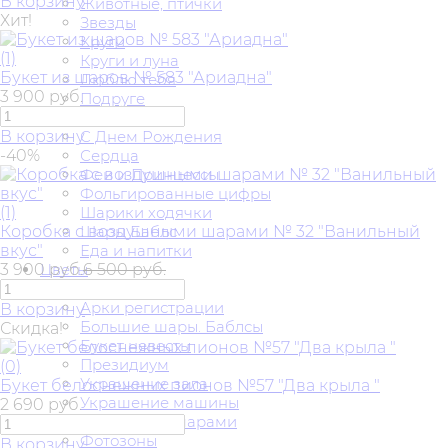
В корзину
Животные, птички
Хит!
Звезды
Круги
(1)
Круги и луна
Букет из шаров № 583 "Ариадна"
Люблю тебя
3 900 руб.
Подруге
Мульт герои
В корзину
С Днем Рождения
-40%
Сердца
Феи и Принцессы
Фольгированные цифры
(1)
Шарики ходячки
Коробка с воздушными шарами № 32 "Ванильный
Шары Баблс
вкус"
Еда и напитки
3 900 руб.
6 500 руб.
Цветы
Свадьба
Арки регистрации
В корзину
Большие шары. Баблсы
Скидка!
Букет невесты
Президиум
(0)
Украшение зала
Букет белоснежных пионов №57 "Два крыла "
Украшение машины
2 690 руб.
Украшение шарами
Фотозоны
В корзину