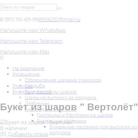
8 (911) 110-69-99
8906251@mail.ru
Напишите нам WhatsApp
Напишите нам Telegram
Напишите нам Max
0
На рождение
Украшение
Оформление шарами триколор
Свадьба
Главная
Выпускной
Букеты и фонтаны шаров
Шары на выписку из роддома
Любимым
Букет из шаров " Вертолёт"
Гирлянды и Растяжки
Гирлянды и Растяжки из шаров
Бумажные растяжки
Бумажные растяжки для выписки из
В наличии
роддома
(0)
Добавить отзыв