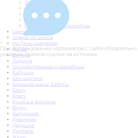
Розы
Сердца из цветов
Фигуры из цветов
Цветы в конверте
Цветы в шляпных коробках
Цветы из шаров
Цифры из шаров
×
На День рождения
При использовании материалов с сайта обязательно
Дочке
указание прямой ссылки на источник.
Внучке
Подруге
Оскорбительные и хвалебные
Бабушке
Без надписи
Большие шары. Баблсы
Боссу
Брату
Букеты и фонтаны
Внуку
Выпускной
Девичник
Дедушке
Дембель
Жене