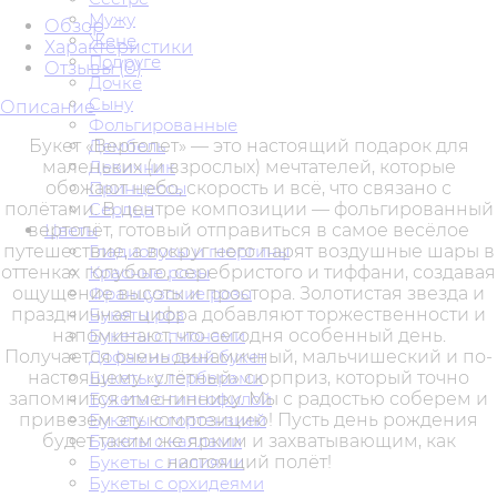
Мужу
Обзор
Жене
Характеристики
Подруге
Отзывы (
0
)
Дочке
Сыну
Описание
Фольгированные
Букет «Вертолет» — это настоящий подарок для
Дембель
маленьких (и взрослых) мечтателей, которые
Девичник
обожают небо, скорость и всё, что связано с
Принцессы
полётами. В центре композиции — фольгированный
Сердца
вертолёт, готовый отправиться в самое весёлое
Цветы
путешествие, а вокруг него парят воздушные шары в
Гладиолусы и георгины
оттенках голубого, серебристого и тиффани, создавая
Красные розы
ощущение высоты и простора. Золотистая звезда и
Французские розы
праздничная цифра добавляют торжественности и
Букеты роз
напоминают, что сегодня особенный день.
Букеты с пионами
Получается очень динамичный, мальчишеский и по-
Дофаминовый букет
настоящему «улётный» сюрприз, который точно
Букеты с герберами
запомнится имениннику. Мы с радостью соберем и
Букеты с гипсофилой
привезем эту композицию! Пусть день рождения
Букеты с гортензией
будет таким же ярким и захватывающим, как
Букеты с каллами
настоящий полёт!
Букеты с лилиями
Букеты с орхидеями