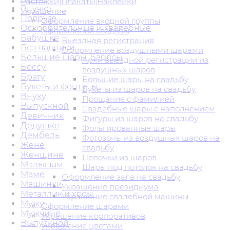
Растяжки|Плакаты|Наклейки
Внучке
Украшение
Подруге
Оформление входной группы
Оскорбительные и хвалебные
Оформление свадьбы
Бабушке
Выездная регистрация
Без надписи
Оформление воздушными шарами
Большие шары. Баблсы
Арки выездной регистрации из
Боссу
воздушных шаров
Брату
Большие шары на свадьбу
Букеты и фонтаны
Букеты из шаров на свадьбу
Внуку
Прощание с фамилией
Выпускной
Свадебные шары с наполнением
Девичник
Фигуры из шаров на свадьбу
Дедушке
Фольгированные шары
Дембель
Фотозоны из воздушных шаров на
Жене
свадьбу
Женщине
Цепочки из шаров
Малышам
Шары под потолок на свадьбу
Маме
Оформление зала на свадьбу
Машинки
Украшение президиума
Металлик и хром
Украшение свадебной машины
Мужу
Оформление шарами
Мужчине
Украшение корпоративов
Выпускной
Украшение цветами