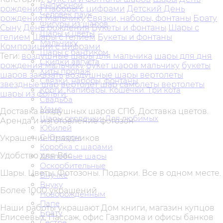
Выпускной
рождения
Наборы с цифрами
Детский День
Человек паук
рождения
Мальчику
Связки, наборы, фонтаны
Брату
Фигуры из шаров
Сыну
День рождения
Букеты и фонтаны
Шары с
Шары и цветы
гелием
Шары с гелием
Букеты и фонтаны
Мальчику
Композиции с цифрами
Шары с бантиком
Теги:
воздушные шары для мальчика
шары для дня
Скидки августа
рождения мальчику
букет шаров мальчику
букеты
Хиты продаж
шаров заказать
воздушные шары вертолеты
Связки, наборы, фонтаны
звездные шар
вертолет шар
самолеты вертолеты
Корги. Капибары. Кошечки. Три кота
шары из фольги
Свадьба
Маме
Доставка воздушных шаров СПб. Доставка цветов.
Шары сердечки. Для любимых
Аренда и изготовление фотозон
Юбилей
С Юмором
Украшение праздников
Коробка с шарами
Удобство для Вас
Хвалебные шары
Оскорбительные
Шары. Цветы. Фотозоны. Подарки. Все в одном месте.
Внучке
Внуку
Более 1000 украшений
Новорожденным
Папе
Наши работы украшают Дом книги, магазин купцов
Брату
Елисеевых, Пассаж, офис Газпрома и офисы банков
Сестре