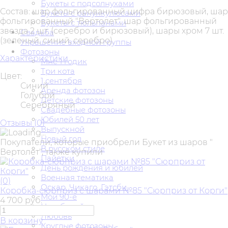
Букеты с подсолнухами
Состав: шар фольгированный цифра бирюзовый, шар
Букеты с ранункулюсами
фольгированный "Вертолет", шар фольгированный
Букеты с тюльпанами
звезда 2 шт. (серебро и бирюзовый), шары хром 7 шт.
Свадьба
(зеленый, синий, серебро).
Украшение входной группы
Фотозоны
Характеристики
Мне 1 годик
Три кота
Цвет:
1 сентября
Синий
Аренда фотозон
Голубой
Детские фотозоны
Серебряный
Свадебные фотозоны
Юбилей 50 лет
Отзывы (
0
)
Выпускной
Новый год
Покупатели, которые приобрели Букет из шаров "
В русском стиле
Вертолёт", также купили
Пайетки
День рождения и юбилей
Военная тематика
(0)
Оскар. Чикаго. Гэтсби.
Коробка-сюрприз с шарами №85 "Сюрприз от Корги"
Мои 90-е
4 700 руб.
На юбилей
Любовь
В корзину
Круглые фотозоны