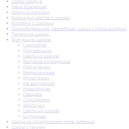
Шары сердца
День рождения
Корги и мопсики
Корзинки цветов с шаром
Коробка с шарами
Оскорбительные, хвалебные, шары с признаниями
Печать на шарах
Фигуры из шаров
1 сентября
Для женщин
Цветы из шаров
Выписка из роддома
Для мужчин
Медицинские
Мультгерои
На выпускной
Новогодние
Свадьба
Строителям
Хеллоуин
Цветы из шаров
Шуточные
Шары на определение пола ребенка
Шары с гелием