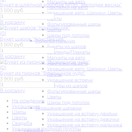
Магниты на авто
Букет в шляпной коробке №195 "Мелодия весны"
Наклейки на авто
3 500 руб.
Украшение авто. Шарики. Цветы.
Ленты
В корзину
Фольгированные шары
Цветы
(0)
Шары под потолок
Букет шаров "Констанция"
Родился мальчик
3 500 руб.
Букеты из шаров
Гирлянды|Плакаты
В корзину
Магниты на авто
Наклейки на авто
(0)
Украшение авто. Шарики. Цветы.
Букет из пионов "Воздушное чудо"
Ленты
3 900 руб.
Украшение встречи
Фигуры из шаров
В корзину
Фольгированные шары
Цветы
На рождение
Шары под потолок
Украшение
Украшение шарами
Шары
Украшение на встречу двойни
Цветы
Украшение на встречу девочки
Свадьба
Украшение на встречу мальчика
Украшение входной группы
Свадьба