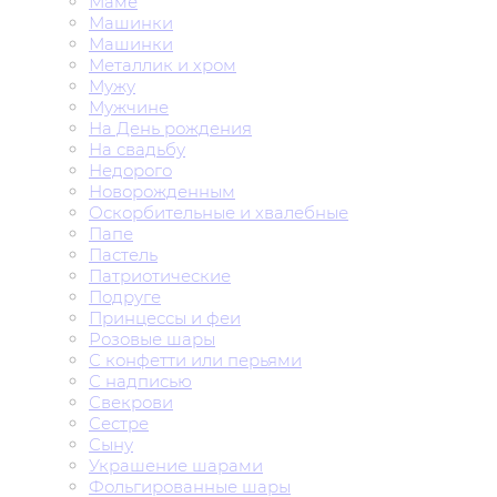
Маме
Машинки
Машинки
Металлик и хром
Мужу
Мужчине
На День рождения
На свадьбу
Недорого
Новорожденным
Оскорбительные и хвалебные
Папе
Пастель
Патриотические
Подруге
Принцессы и феи
Розовые шары
С конфетти или перьями
С надписью
Свекрови
Сестре
Сыну
Украшение шарами
Фольгированные шары