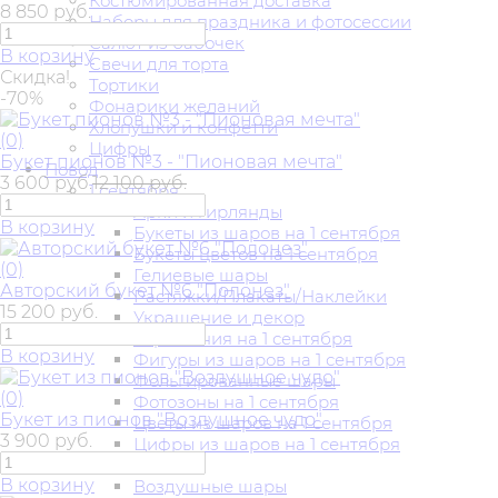
Костюмированная доставка
8 850 руб.
Наборы для праздника и фотосессии
Салют из бабочек
В корзину
Свечи для торта
Скидка!
Тортики
-70%
Фонарики желаний
Хлопушки и конфетти
(0)
Цифры
Букет пионов №3 - "Пионовая мечта"
Повод
3 600 руб.
12 100 руб.
1 сентября
Арки и гирлянды
В корзину
Букеты из шаров на 1 сентября
Букеты цветов на 1 сентября
(0)
Гелиевые шары
Авторский букет №6 "Полонез"
Растяжки/Плакаты/Наклейки
15 200 руб.
Украшение и декор
Украшения на 1 сентября
В корзину
Фигуры из шаров на 1 сентября
Фольгированные шары
(0)
Фотозоны на 1 сентября
Букет из пионов "Воздушное чудо"
Цветы из шаров на 1 сентября
3 900 руб.
Цифры из шаров на 1 сентября
14 февраля
В корзину
Воздушные шары