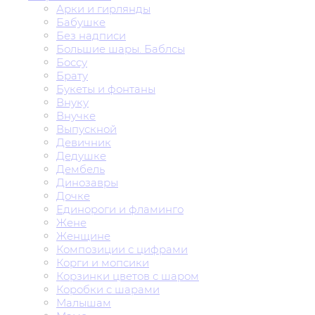
Арки и гирлянды
Бабушке
Без надписи
Большие шары. Баблсы
Боссу
Брату
Букеты и фонтаны
Внуку
Внучке
Выпускной
Девичник
Дедушке
Дембель
Динозавры
Дочке
Единороги и фламинго
Жене
Женщине
Композиции с цифрами
Корги и мопсики
Корзинки цветов с шаром
Коробки с шарами
Малышам