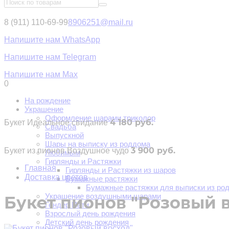
8 (911) 110-69-99
8906251@mail.ru
Напишите нам WhatsApp
Напишите нам Telegram
Напишите нам Max
0
На рождение
Украшение
Оформление шарами триколор
4 180 руб.
Букет Идеальное свидание
Свадьба
Выпускной
Шары на выписку из роддома
3 900 руб.
Букет из пионов Воздушное чудо
Любимым
Гирлянды и Растяжки
Главная
Гирлянды и Растяжки из шаров
Доставка цветов
Бумажные растяжки
Бумажные растяжки для выписки из ро
Украшение воздушными шарами
Букет пионов "Розовый 
Гендер Пати
Взрослый день рождения
Детский день рождения