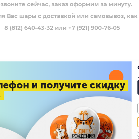
звоните сейчас, заказ оформим за минуту.
я Вас шары с доставкой или самовывоз, как
8 (812) 640-43-32 или +7 (921) 900-76-05
лефон и получите скидку
%
ход" , также купили
Н
с
д