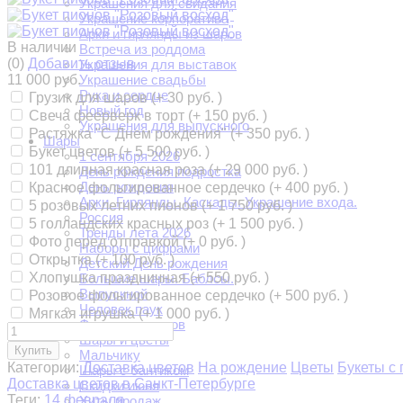
Украшения для свидания
Украшение корпоратива
Арки и гирлянды из шаров
В наличии
Встреча из роддома
(0)
Добавить отзыв
Украшения для выставок
11 000 руб.
Украшение свадьбы
Рука и сердце
Грузик для шаров (+
30 руб.
)
Новый год
Свеча феерверк в торт (+
150 руб.
)
Украшения для выпускного
Растяжка "С Днем рождения" (+
350 руб.
)
Шары
Букет цветов (+
5 500 руб.
)
1 сентября 2026
101 длинная красная роза (+
29 000 руб.
)
День рождения подростка
День рождения
Красное фольгированное сердечко (+
400 руб.
)
Арки. Гирлянды. Каскады. Украшение входа.
5 розовых летних пионов (+
1 750 руб.
)
Россия
5 голландских красных роз (+
1 500 руб.
)
Тренды лета 2026
Фото перед отправкой (+
0 руб.
)
Наборы с цифрами
Открытка (+
100 руб.
)
Детский День рождения
Хлопушка праздничная (+
550 руб.
)
Большие шары. Баблсы.
Выпускной
Розовое фольгированное сердечко (+
500 руб.
)
Человек паук
Мягкая игрушка (+
1 000 руб.
)
Фигуры из шаров
Шары и цветы
Купить
Мальчику
Категории:
Доставка цветов
На рождение
Цветы
Букеты с
Шары с бантиком
Доставка цветов в Санкт-Петербурге
Скидки июня
Теги:
14 февраля
Хиты продаж