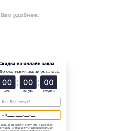
 Вам удобнее:
Скидка на онлайн заказ
До окончания акции осталось:
01
22
58
часы
минуты
секунды
ажимая на кнопку "
Получить
", я даю свое
огласие на обработку моих персональных
анных и принимаю
условия соглашения