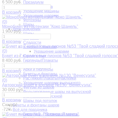
6 500 руб.
Президиум
Украшение зала
Украшение машины
В корзину
Украшение шарами
Фотозоны
(0)
Шары
Монобукет из гортензии "Коко Шанель"
День рождения
1 900 руб.
Шары
Подарки
В корзину
Сладости
Коробка с шарами
(0)
Украшение шарами
Букет из 7 коралловых пионов №53 "Твой сладкий голосок
Свечи в торт
Гирлянды|Плакаты
8 400 руб.
Выпускной
Арки и гирлянды
В корзину
Букеты и фонтаны
Растяжки|Плакаты|Наклейки
(0)
Украшение шарами выпускного
Авторский букет в корзине №130 "Венесуэла"
Фигуры из шаров
30 000 руб.
Фольгированные шары на выпускной
Цифры на выпускной
В корзину
Шары под потолок
Скидка!
Букеты и фонтаны шаров
-72%
Всё для праздника
Гирлянды. Растяжки. Плакаты.