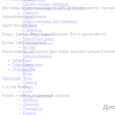
Связки, наборы, фонтаны
Доставка воздушных шаров СПб. Доставка цветов. Аренда
Корги. Капибары. Кошечки. Три кота
Свадьба
Украшение праздников
Маме
Шары сердечки. Для любимых
Удобство для Вас
Юбилей
С Юмором
Шары. Цветы. Фотозоны. Подарки. Все в одном месте.
Коробка с шарами
Хвалебные шары
Более 1000 украшений
Оскорбительные
Внучке
Наши работы украшают Дом книги, магазин купцов Елисе
Внуку
Новорожденным
Обзор
Папе
Характеристики
Брату
Сестре
Отзывы (
0
)
Мужу
Жене
Описание
Подруге
Дочке
Состав букета:
Сыну
Фольгированные
9 пион + зелень в шляпной коробке
Дембель
Девичник
Дос
Принцессы
Сердца