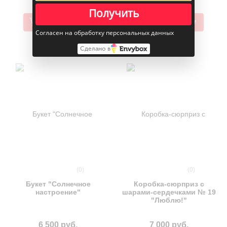
Получить
В корзину
В корзину
Согласен на обработку персональных данных
Сделано в
(0)
(0)
Букет "Солнечное
Коробка-сюрприз с
настроение"
шарами-сердечками № 19
"Люблю!"
6 500 руб.
7 000 руб.