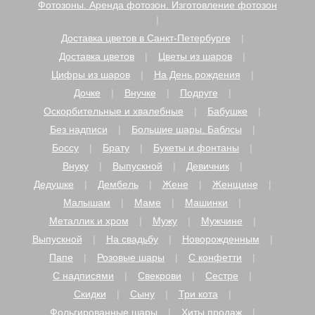
Фотозоны. Аренда фотозон. Изготовление фотозон
Доставка цветов в Санкт-Петербурге
Доставка цветов
Цветы из шаров
Цифры из шаров
На День рождения
Дочке
Внучке
Подруге
Оскорбительные и хвалебные
Бабушке
Без надписи
Большие шары. Баблсы
Боссу
Брату
Букеты и фонтаны
Внуку
Выпускной
Девичник
Дедушке
Дембель
Жене
Женщине
Малышам
Маме
Машинки
Металлик и хром
Мужу
Мужчине
Выпускной
На свадьбу
Новорожденным
Папе
Розовые шары
С конфетти
С надписями
Свекрови
Сестре
Скидки
Сыну
Три кота
Фольгированные шары
Хиты продаж