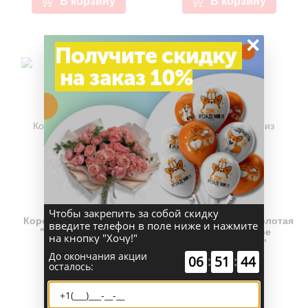
В корзину
В корзину
×
Получите скидку
на заказ 10%
(0)
(0)
Чтобы закрепить за собой скидку
Коробка сюрприз №49
Коробка сюрприз золотая
введите телефон в поле ниже и нажмите
"Роза в золоте"
№ 65 "Сказочное
на кнопку "Хочу!"
поздравление"
До окончания акции
06
:
51
:
44
осталось:
6 500 руб.
5 500 руб.