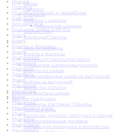
Внучке
Шары
Подруге
Подарки
Оскорбительные и хвалебные
Сладости
Бабушке
Коробка с шарами
Без надписи
Украшение шарами
Большие шары. Баблсы
Свечи в торт
Боссу
Гирлянды|Плакаты
Брату
Выпускной
Букеты и фонтаны
Арки и гирлянды
Внуку
Букеты и фонтаны
Выпускной
Растяжки|Плакаты|Наклейки
Девичник
Украшение шарами выпускного
Дедушке
Фигуры из шаров
Дембель
Фольгированные шары на выпускной
Жене
Цифры на выпускной
Женщине
Шары под потолок
Малышам
Букеты и фонтаны шаров
Маме
Всё для праздника
Машинки
Гирлянды. Растяжки. Плакаты.
Металлик и хром
Квесты и игры
Мужу
Колпачки, дудочки, галстучки и посуда
Мужчине
Костюмированная доставка
Выпускной
Наборы для праздника и фотосессии
На свадьбу