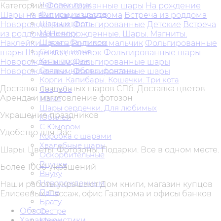
Человек паук
Категории:
Фольгированные шары
На рождение
Фигуры из шаров
Шары на выписку из роддома
Встреча из роддома
Шары и цветы
Новорожденным
Фольгированные
Детские
Встреча
Мальчику
из роддома
Новорожденные. Шары. Магниты.
Шары с бантиком
Наклейки. Цветы
Родился мальчик
Фольгированные
Скидки июня
шары
Шары под потолок
Фольгированные шары
Хиты продаж
Новорожденным
Фольгированные шары
Связки, наборы, фонтаны
Новорожденным
Фольгированные шары
Корги. Капибары. Кошечки. Три кота
Доставка воздушных шаров СПб. Доставка цветов.
Свадьба
Аренда и изготовление фотозон
Маме
Шары сердечки. Для любимых
Украшение праздников
Юбилей
С Юмором
Удобство для Вас
Коробка с шарами
Хвалебные шары
Шары. Цветы. Фотозоны. Подарки. Все в одном месте.
Оскорбительные
Внучке
Более 1000 украшений
Внуку
Новорожденным
Наши работы украшают Дом книги, магазин купцов
Папе
Елисеевых, Пассаж, офис Газпрома и офисы банков
Брату
Обзор
Сестре
Характеристики
Мужу