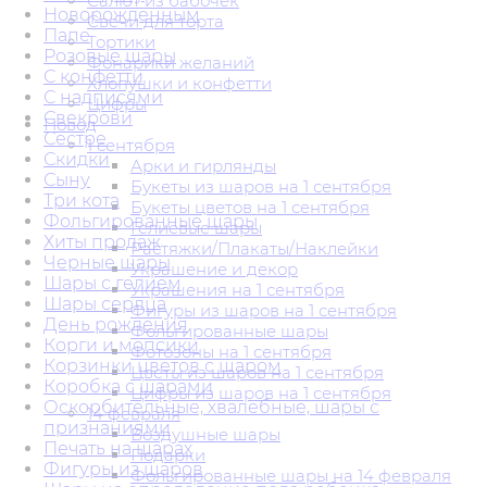
Салют из бабочек
Новорожденным
Свечи для торта
Папе
Тортики
Розовые шары
Фонарики желаний
С конфетти
Хлопушки и конфетти
С надписями
Цифры
Свекрови
Повод
Сестре
1 сентября
Скидки
Арки и гирлянды
Сыну
Букеты из шаров на 1 сентября
Три кота
Букеты цветов на 1 сентября
Фольгированные шары
Гелиевые шары
Хиты продаж
Растяжки/Плакаты/Наклейки
Черные шары
Украшение и декор
Шары с гелием
Украшения на 1 сентября
Шары сердца
Фигуры из шаров на 1 сентября
День рождения
Фольгированные шары
Корги и мопсики
Фотозоны на 1 сентября
Корзинки цветов с шаром
Цветы из шаров на 1 сентября
Коробка с шарами
Цифры из шаров на 1 сентября
Оскорбительные, хвалебные, шары с
14 февраля
признаниями
Воздушные шары
Печать на шарах
Подарки
Фигуры из шаров
Фольгированные шары на 14 февраля