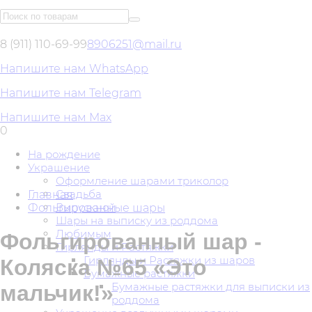
8 (911) 110-69-99
8906251@mail.ru
Напишите нам WhatsApp
Напишите нам Telegram
Напишите нам Max
0
На рождение
Украшение
Оформление шарами триколор
Свадьба
Главная
Выпускной
Фольгированные шары
Шары на выписку из роддома
Любимым
Фольгированный шар -
Гирлянды и Растяжки
Гирлянды и Растяжки из шаров
Коляска №65 «Это
Бумажные растяжки
Бумажные растяжки для выписки из
мальчик!»
роддома