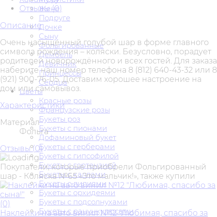
Отзывы (
0
)
Жене
Подруге
Описание
Дочке
Сыну
Очень насыщенный голубой шар в форме главного
Фольгированные
символа рождения – коляски. Безусловно, порадует
Дембель
родителей новорождённого и всех гостей. Для заказа
Девичник
наберите наш номер телефона 8 (812) 640-43-32 или 8
Принцессы
(921) 900-76-05. Доставим хорошее настроение на
Сердца
дом или самовывоз.
Цветы
Красные розы
Характеристики
Французские розы
Букеты роз
Материал
Букеты с пионами
Фольга
Дофаминовый букет
Букеты с герберами
Отзывы (
0
)
Букеты с гипсофилой
Букеты с гортензией
Покупатели, которые приобрели Фольгированный
Букеты с каллами
шар - Коляска №65 «Это мальчик!», также купили
Букеты с лилиями
Букеты с орхидеями
Букеты с подсолнухами
(0)
Букеты с ранункулюсами
Наклейки на авто винил №12 "Любимая, спасибо за