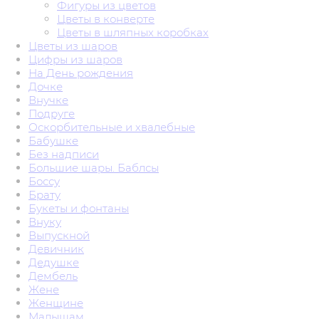
Фигуры из цветов
Цветы в конверте
Цветы в шляпных коробках
Цветы из шаров
Цифры из шаров
На День рождения
Дочке
Внучке
Подруге
Оскорбительные и хвалебные
Бабушке
Без надписи
Большие шары. Баблсы
Боссу
Брату
Букеты и фонтаны
Внуку
Выпускной
Девичник
Дедушке
Дембель
Жене
Женщине
Малышам