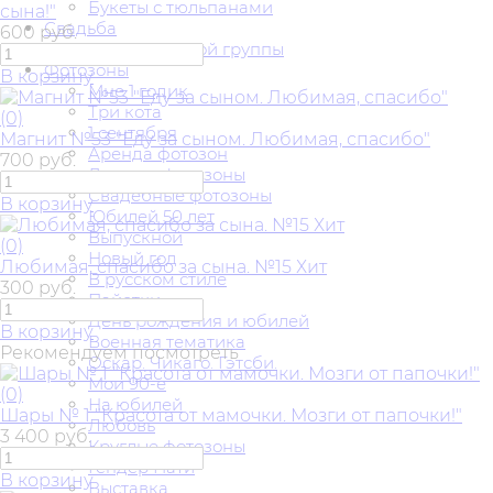
Букеты с тюльпанами
сына!"
Свадьба
600 руб.
Украшение входной группы
Фотозоны
В корзину
Мне 1 годик
Три кота
(0)
1 сентября
Магнит №53 "Еду за сыном. Любимая, спасибо"
Аренда фотозон
700 руб.
Детские фотозоны
Свадебные фотозоны
В корзину
Юбилей 50 лет
Выпускной
(0)
Новый год
Любимая, спасибо за сына. №15 Хит
В русском стиле
300 руб.
Пайетки
День рождения и юбилей
В корзину
Военная тематика
Рекомендуем посмотреть
Оскар. Чикаго. Гэтсби.
Мои 90-е
(0)
На юбилей
Шары № 1 "Красота от мамочки. Мозги от папочки!"
Любовь
3 400 руб.
Круглые фотозоны
Гендер Пати
В корзину
Выставка