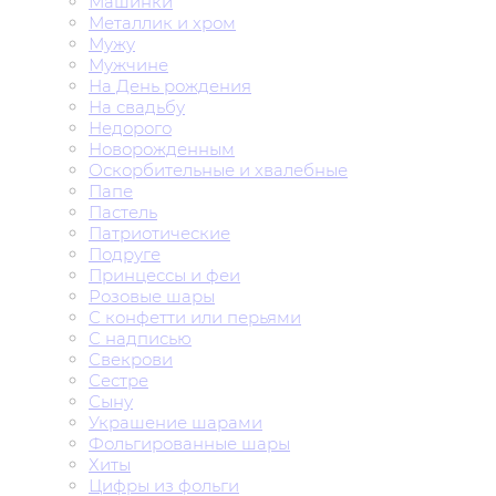
Машинки
Металлик и хром
Мужу
Мужчине
На День рождения
На свадьбу
Недорого
Новорожденным
Оскорбительные и хвалебные
Папе
Пастель
Патриотические
Подруге
Принцессы и феи
Розовые шары
С конфетти или перьями
С надписью
Свекрови
Сестре
Сыну
Украшение шарами
Фольгированные шары
Хиты
Цифры из фольги