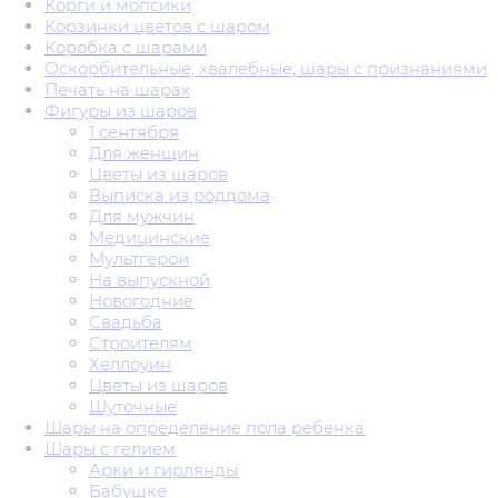
Корги и мопсики
Корзинки цветов с шаром
Коробка с шарами
Оскорбительные, хвалебные, шары с признаниями
Печать на шарах
Фигуры из шаров
1 сентября
Для женщин
Цветы из шаров
Выписка из роддома
Для мужчин
Медицинские
Мультгерои
На выпускной
Новогодние
Свадьба
Строителям
Хеллоуин
Цветы из шаров
Шуточные
Шары на определение пола ребенка
Шары с гелием
Арки и гирлянды
Бабушке