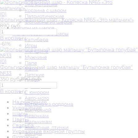
Эко фотозона
Корзина с шаром
(0)
Патриотические
Фольгированный шар - Коляска №65 «Это мальчик!»
Фотозоны из шаров
890 руб.
Фигуры из шаров
Фольгированные шары
В корзину
Капибара
-61%
Игры
Женщине
Мужчине
(0)
Папе
Фольгированный шар малышу "Бутылочка голубая"
Маме
№33
Детские
350 руб.
890 руб.
Дочке
Единороги
В корзину
С юмором
Авто-мото
На рождение
Встреча из роддома
Украшение
Выпускной
Шары
Девочкам
Цветы
Мальчикам
Свадьба
Животные, птички
Украшение входной группы
Звезды
Фотозоны