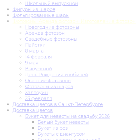
Школьный выпускной
Фигуры из шаров
Фольгированные шары
Фотозоны. Аренда фотозон. Изготовление фотозон
Новогодние фотозоны
Аренда фотозон
Свадебные фотозоны
Пайетки
8 марта
14 февраля
9 мая
Выпускной
День Рождения и юбилей
Осенние фотозоны
Фотозоны из шаров
Хэллоуин
23 февраля
Доставка цветов в Санкт-Петербурге
Доставка цветов
Букет для невесты на свадьбу 2026
Белый букет невесты
Букет из роз
Букеты с диантусом
Букет невесты с лавандой