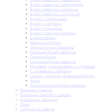
Букет невесты с орхидеями
Букет невесты с хлопком
Букет невесты с эустомой
Букет с гортензией
Букет с каллами
Букет с пионами
Букет с ранункулюсами
Букеты звёзд
Весенний букет
Зимний букет невесты
Красный букет невесты
Летний букет
Осенний букет невесты
Розовые, персиковые и пудровые
С полевыми цветами
Синий, голубой, сиреневый букет
Хиты
Экзотический букет невесты
Важное о цветах
Корзинки цветов с шаром
Корзины с цветами
Розы
Сердца из цветов