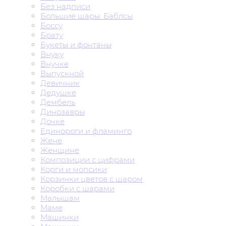
Без надписи
Большие шары. Баблсы
Боссу
Брату
Букеты и фонтаны
Внуку
Внучке
Выпускной
Девичник
Дедушке
Дембель
Динозавры
Дочке
Единороги и фламинго
Жене
Женщине
Композиции с цифрами
Корги и мопсики
Корзинки цветов с шаром
Коробки с шарами
Малышам
Маме
Машинки