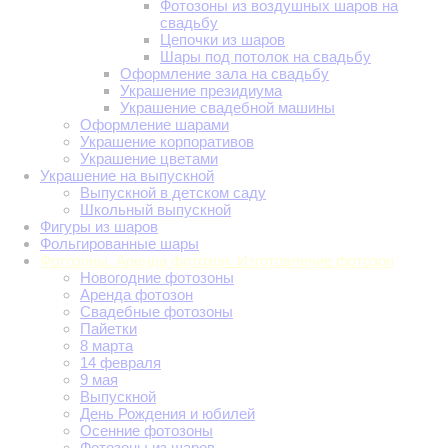
Фотозоны из воздушных шаров на
свадьбу
Цепочки из шаров
Шары под потолок на свадьбу
Оформление зала на свадьбу
Украшение президиума
Украшение свадебной машины
Оформление шарами
Украшение корпоративов
Украшение цветами
Украшение на выпускной
Выпускной в детском саду
Школьный выпускной
Фигуры из шаров
Фольгированные шары
Фотозоны. Аренда фотозон. Изготовление фотозон
Новогодние фотозоны
Аренда фотозон
Свадебные фотозоны
Пайетки
8 марта
14 февраля
9 мая
Выпускной
День Рождения и юбилей
Осенние фотозоны
Фотозоны из шаров