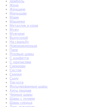
Дембель
Жене
Женщине
Малышам
Маме
Машинки
Металлик и хром
Мужу
Мужчине
Выпускной
На свадьбу
Новорожденным
Папе
Розовые шары
С конфетти
С надписями
Свекрови
Сестре
Скидки
Сыну
Три кота
Фольгированные шары
Хиты продаж
Черные шары
Шары с гелием
Шары сердца
День рождения