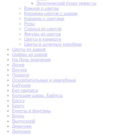
Экзотический букет невесты
Важное о цветах
Корзинки цветов с шаром
Корзины с цветами
Розы
Сердца из цветов
Фигуры из цветов
Цветы в конверте
Цветы в шляпных коробках
Цветы из шаров
Цифры из шаров
На День рождения
Дочке
Внучке
Подруге
Оскорбительные и хвалебные
Бабушке
Без надписи
Большие шары. Баблсы
Боссу
Брату
Букеты и фонтаны
Внуку
Выпускной
Девичник
Дедушке