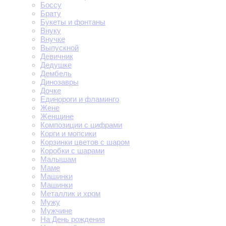
Боссу
Брату
Букеты и фонтаны
Внуку
Внучке
Выпускной
Девичник
Дедушке
Дембель
Динозавры
Дочке
Единороги и фламинго
Жене
Женщине
Композиции с цифрами
Корги и мопсики
Корзинки цветов с шаром
Коробки с шарами
Малышам
Маме
Машинки
Машинки
Металлик и хром
Мужу
Мужчине
На День рождения