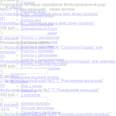
Сердца
Покупатели, которые приобрели Фольгированный шар
Цветы
№915 "Ножка малышки", также купили
Красные розы
Французские розы
(0)
Букеты роз
Наклейка №7 "Любимая жена мне дочку родила"
Букеты с пионами
284 руб.
Дофаминовый букет
Букеты с герберами
Букеты с гипсофилой
В корзину
Букеты с гортензией
Рекомендуем посмотреть
Букеты с каллами
Букеты с лилиями
Букеты с орхидеями
(0)
Букеты с подсолнухами
Фольгированный шар №606 "Соска-пустышка" для девочки
Букеты с ранункулюсами
890 руб.
Букеты с тюльпанами
Свадьба
В корзину
Украшение входной группы
Фотозоны
(0)
Мне 1 годик
Фольгированный шар №3 "С Рождением малышки"
Три кота
450 руб.
1 сентября
На годик
Аренда фотозон
В корзину
Детские фотозоны
-61%
Свадебные фотозоны