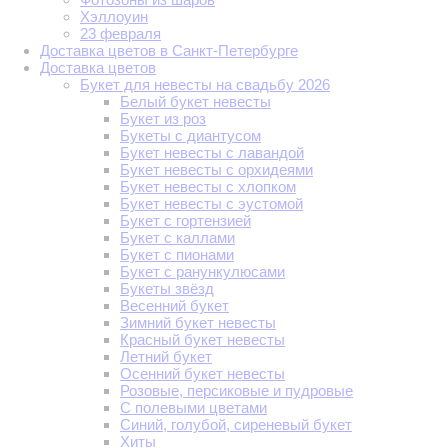
Хэллоуин
23 февраля
Доставка цветов в Санкт-Петербурге
Доставка цветов
Букет для невесты на свадьбу 2026
Белый букет невесты
Букет из роз
Букеты с диантусом
Букет невесты с лавандой
Букет невесты с орхидеями
Букет невесты с хлопком
Букет невесты с эустомой
Букет с гортензией
Букет с каллами
Букет с пионами
Букет с ранункулюсами
Букеты звёзд
Весенний букет
Зимний букет невесты
Красный букет невесты
Летний букет
Осенний букет невесты
Розовые, персиковые и пудровые
С полевыми цветами
Синий, голубой, сиреневый букет
Хиты