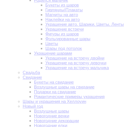
Родился мальчик
Букеты из шаров
Гирлянды|Плакаты
Магниты на авто
Наклейки на авто
Украшение авто. Шарики. Цветы. Ленты
Украшение встречи
Фигуры из шаров
Фольгированные шары
Цветы
Шары под потолок
Украшение шарами
Украшение на встречу двойни
Украшение на встречу девочки
Украшение на встречу мальчика
Свадьба
Свидание
Букеты на свидание
Воздушные шары на свидание
Подарки на свидание
Романтические примеры украшения
Шары и украшения на Хеллоуин
Новый год
Воздушные шары
Новогодние венки
Новогодние декорации
Новогодние елки