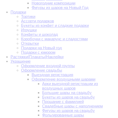
Новогодние композиции
Фигуры из шаров на Новый Год
Подарки
Тортики
Ассорти подарков
Букеты из конфет и сладкие подарки
Игрушки
Конфеты и шоколад
Коробочки с макарунс и сладостями
Открытки
Подарки на Новый год
Подарки с юмором
Растяжки|Плакаты|Наклейки
Украшение
Оформление входной группы
Оформление свадьбы
Выездная регистрация
Оформление воздушными шарами
Арки выездной регистрации из
воздушных шаров
Большие шары на свадьбу
Букеты из шаров на свадьбу
Прощание с фамилией
Свадебные шары с наполнением
Фигуры из шаров на свадьбу
Фольгированные шары