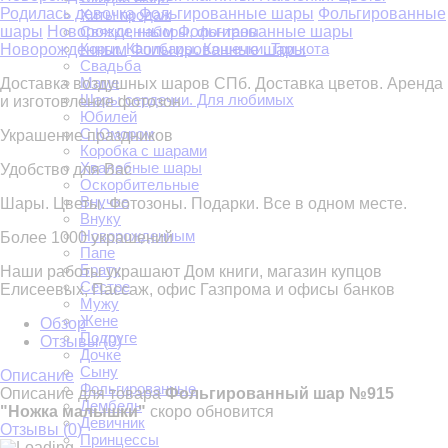
Родилась девочка
Фольгированные шары
Фольгированные
Хиты продаж
шары
Новорожденным
Фольгированные шары
Связки, наборы, фонтаны
Корги. Капибары. Кошечки. Три кота
Новорожденным
Фольгированные шары
Свадьба
Маме
Доставка воздушных шаров СПб. Доставка цветов. Аренда
Шары сердечки. Для любимых
и изготовление фотозон
Юбилей
С Юмором
Украшение праздников
Коробка с шарами
Хвалебные шары
Удобство для Вас
Оскорбительные
Внучке
Шары. Цветы. Фотозоны. Подарки. Все в одном месте.
Внуку
Новорожденным
Более 1000 украшений
Папе
Брату
Наши работы украшают Дом книги, магазин купцов
Сестре
Елисеевых, Пассаж, офис Газпрома и офисы банков
Мужу
Жене
Обзор
Подруге
Отзывы (
0
)
Дочке
Сыну
Описание
Фольгированные
Описание для товара
Фольгированный шар №915
Дембель
"Ножка малышки"
скоро обновится
Девичник
Отзывы (
0
)
Принцессы