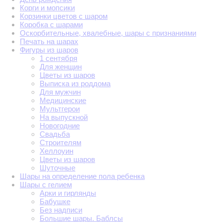
Корги и мопсики
Корзинки цветов с шаром
Коробка с шарами
Оскорбительные, хвалебные, шары с признаниями
Печать на шарах
Фигуры из шаров
1 сентября
Для женщин
Цветы из шаров
Выписка из роддома
Для мужчин
Медицинские
Мультгерои
На выпускной
Новогодние
Свадьба
Строителям
Хеллоуин
Цветы из шаров
Шуточные
Шары на определение пола ребенка
Шары с гелием
Арки и гирлянды
Бабушке
Без надписи
Большие шары. Баблсы