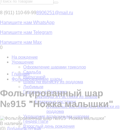
8 (911) 110-69-99
8906251@mail.ru
Напишите нам WhatsApp
Напишите нам Telegram
Напишите нам Max
0
На рождение
Украшение
Оформление шарами триколор
Свадьба
Главная
Выпускной
Фольгированные шары
Шары на выписку из роддома
Любимым
Фольгированный шар
Гирлянды и Растяжки
Гирлянды и Растяжки из шаров
№915 "Ножка малышки"
Бумажные растяжки
Бумажные растяжки для выписки из
роддома
Украшение воздушными шарами
Гендер Пати
В наличии
Взрослый день рождения
(0)
Добавить отзыв