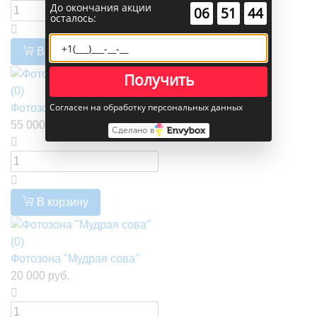
До окончания акции
00
:
00
:
58
осталось:
В корзину
Получить
(0)
Согласен на обработку персональных данных
Фотозона " Белый шелк"
55 000 руб.
Сделано в
В корзину
(0)
Фотозона "Мудрая сова"
20 000 руб.