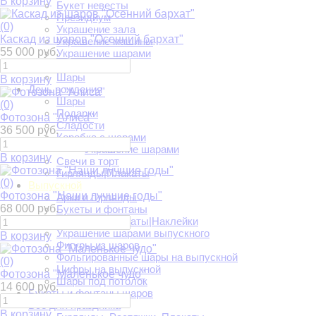
В корзину
Букет невесты
Президиум
(0)
Украшение зала
Каскад из шаров "Осенний бархат"
Украшение машины
55 000 руб.
Украшение шарами
Фотозоны
Шары
В корзину
День рождения
Шары
(0)
Подарки
Фотозона "Алиса"
Сладости
36 500 руб.
Коробка с шарами
Украшение шарами
В корзину
Свечи в торт
Гирлянды|Плакаты
(0)
Выпускной
Фотозона "Наши лучшие годы"
Арки и гирлянды
68 000 руб.
Букеты и фонтаны
Растяжки|Плакаты|Наклейки
Украшение шарами выпускного
В корзину
Фигуры из шаров
Фольгированные шары на выпускной
(0)
Цифры на выпускной
Фотозона "Маленькое чудо"
Шары под потолок
14 600 руб.
Букеты и фонтаны шаров
Всё для праздника
В корзину