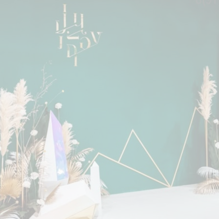
Юбилей 50 лет
Выпускной
Новый год
В русском стиле
Пайетки
День рождения и юбилей
Военная тематика
Оскар. Чикаго. Гэтсби.
Мои 90-е
На юбилей
Любовь
Круглые фотозоны
Гендер Пати
Выставка
Эко фотозона
Корзина с шаром
Патриотические
Фотозоны из шаров
Фигуры из шаров
Фольгированные шары
Капибара
Игры
Женщине
Мужчине
Папе
Маме
Детские