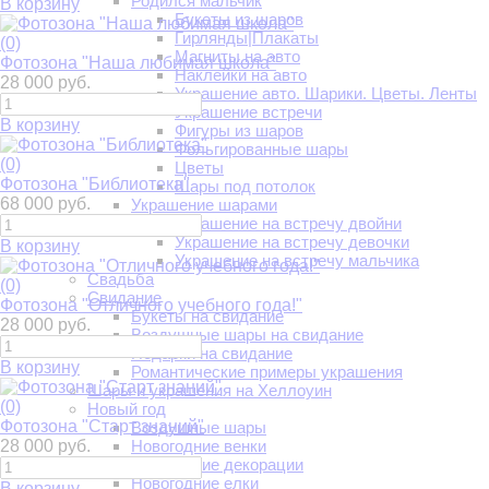
Родился мальчик
В корзину
Букеты из шаров
Гирлянды|Плакаты
(0)
Магниты на авто
Фотозона "Наша любимая школа"
Наклейки на авто
28 000 руб.
Украшение авто. Шарики. Цветы. Ленты
Украшение встречи
В корзину
Фигуры из шаров
Фольгированные шары
(0)
Цветы
Фотозона "Библиотека"
Шары под потолок
68 000 руб.
Украшение шарами
Украшение на встречу двойни
Украшение на встречу девочки
В корзину
Украшение на встречу мальчика
Свадьба
(0)
Свидание
Фотозона "Отличного учебного года!"
Букеты на свидание
28 000 руб.
Воздушные шары на свидание
Подарки на свидание
В корзину
Романтические примеры украшения
Шары и украшения на Хеллоуин
(0)
Новый год
Фотозона "Старт знаний"
Воздушные шары
28 000 руб.
Новогодние венки
Новогодние декорации
Новогодние елки
В корзину