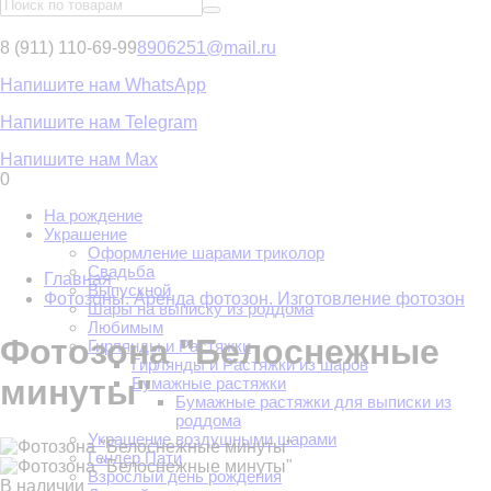
8 (911) 110-69-99
8906251@mail.ru
Напишите нам WhatsApp
Напишите нам Telegram
Напишите нам Max
0
На рождение
Украшение
Оформление шарами триколор
Свадьба
Главная
Выпускной
Фотозоны. Аренда фотозон. Изготовление фотозон
Шары на выписку из роддома
Любимым
Фотозона "Белоснежные
Гирлянды и Растяжки
Гирлянды и Растяжки из шаров
минуты"
Бумажные растяжки
Бумажные растяжки для выписки из
роддома
Украшение воздушными шарами
Гендер Пати
Взрослый день рождения
В наличии