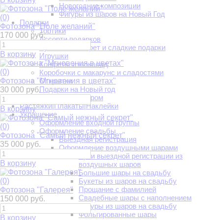
Новогодние композиции
Фигуры из шаров на Новый Год
(0)
Подарки
Фотозона "Поле желаний"
Тортики
170 000 руб.
Ассорти подарков
Букеты из конфет и сладкие подарки
В корзину
Игрушки
Конфеты и шоколад
(0)
Коробочки с макарунс и сладостями
Фотозона "Мгновения в цветах"
Открытки
Подарки на Новый год
30 000 руб.
Подарки с юмором
Растяжки|Плакаты|Наклейки
В корзину
Украшение
Оформление входной группы
(0)
Оформление свадьбы
Фотозона "Самый нежный секрет"
Выездная регистрация
35 000 руб.
Оформление воздушными шарами
Арки выездной регистрации из
В корзину
воздушных шаров
Большие шары на свадьбу
(0)
Букеты из шаров на свадьбу
Прощание с фамилией
Фотозона "Галерея"
Свадебные шары с наполнением
150 000 руб.
Фигуры из шаров на свадьбу
Фольгированные шары
В корзину