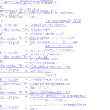
Хэллоуин
(0)
23 февраля
Фотозона "Школьный акцент"
Доставка цветов в Санкт-Петербурге
22 000 руб.
Доставка цветов
Букет для невесты на свадьбу 2026
Белый букет невесты
В корзину
Букет из роз
Букеты с диантусом
(0)
Букет невесты с лавандой
Фотозона "Учебный год"
Букет невесты с орхидеями
24 000 руб.
Букет невесты с хлопком
Букет невесты с эустомой
В корзину
Букет с гортензией
Букет с каллами
(0)
Букет с пионами
Фотозона "Вкус детства"
Букет с ранункулюсами
32 000 руб.
Букеты звёзд
Весенний букет
Зимний букет невесты
В корзину
Красный букет невесты
Летний букет
(0)
Осенний букет невесты
Фотозона "В школу за пятерками"
Розовые, персиковые и пудровые
19 000 руб.
С полевыми цветами
Синий, голубой, сиреневый букет
В корзину
Хиты