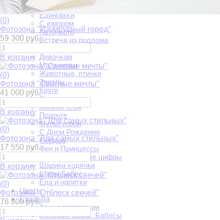
Дочке
Единороги
(0)
С юмором
Фотозона "Изумрудный город"
Авто-мото
59 300 руб.
Встреча из роддома
Выпускной
Девочкам
В корзину
Мальчикам
Животные, птички
(0)
Звезды
Фотозона "Светлые мечты"
Круги
41 000 руб.
Круги и луна
Люблю тебя
В корзину
Подруге
Мульт герои
(0)
С Днем Рождения
Фотозона "Для самых стильных"
Сердца
17 550 руб.
Феи и Принцессы
Фольгированные цифры
Шарики ходячки
В корзину
Шары Баблс
Еда и напитки
(0)
Цветы
Фотозона "Отблеск свечей"
Свадьба
76 800 руб.
Арки регистрации
Большие шары. Баблсы