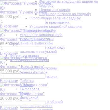
Фотозоны из воздушных шаров на
свадьбу
(0)
Цепочки из шаров
Фотозона "Лунное сияние"
Шары под потолок на свадьбу
85 000 руб.
Оформление зала на свадьбу
Украшение президиума
В корзину
Украшение свадебной машины
Оформление шарами
Украшение корпоративов
(0)
Украшение цветами
Фотозона "Поцелуй небес"
Украшение на выпускной
65 000 руб.
Выпускной в детском саду
Школьный выпускной
В корзину
Фигуры из шаров
Фольгированные шары
(0)
Фотозоны. Аренда фотозон. Изготовление фотозон
Фотозона " Белый шелк"
Новогодние фотозоны
55 000 руб.
Аренда фотозон
Свадебные фотозоны
В корзину
Пайетки
8 марта
14 февраля
(0)
9 мая
Фотозона "Мудрая сова"
Выпускной
20 000 руб.
День Рождения и юбилей
Осенние фотозоны
В корзину
Фотозоны из шаров