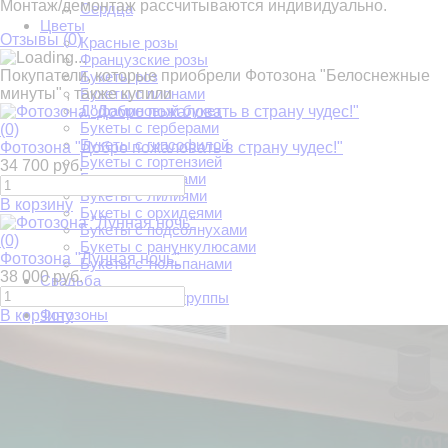
Монтаж/демонтаж рассчитываются индивидуально.
Сердца
Цветы
Отзывы (
0
)
Красные розы
Французские розы
Покупатели, которые приобрели Фотозона "Белоснежные
Букеты роз
минуты" , также купили
Букеты с пионами
Дофаминовый букет
Букеты с герберами
(0)
Букеты с гипсофилой
Фотозона "Добро пожаловать в страну чудес!"
Букеты с гортензией
34 700 руб.
Букеты с каллами
Букеты с лилиями
В корзину
Букеты с орхидеями
Букеты с подсолнухами
(0)
Букеты с ранункулюсами
Фотозона "Лунная ночь"
Букеты с тюльпанами
38 000 руб.
Свадьба
Украшение входной группы
Фотозоны
В корзину
Мне 1 годик
Три кота
1 сентября
На годик
Аренда фотозон
Детские фотозоны
Свадебные фотозоны