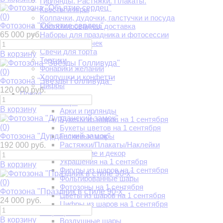
Гирлянды. Растяжки. Плакаты.
Квесты и игры
(0)
Колпачки, дудочки, галстучки и посуда
Фотозона "Объятие сердец"
Костюмированная доставка
65 000 руб.
Наборы для праздника и фотосессии
Салют из бабочек
Свечи для торта
В корзину
Тортики
Фонарики желаний
(0)
Хлопушки и конфетти
Фотозона "Звезды Голливуда"
Цифры
120 000 руб.
Повод
1 сентября
В корзину
Арки и гирлянды
Букеты из шаров на 1 сентября
(0)
Букеты цветов на 1 сентября
Фотозона "Дурданский замок"
Гелиевые шары
Растяжки/Плакаты/Наклейки
192 000 руб.
Украшение и декор
Украшения на 1 сентября
В корзину
Фигуры из шаров на 1 сентября
Фольгированные шары
(0)
Фотозоны на 1 сентября
Фотозона "Праздник в стиле 90-х"
Цветы из шаров на 1 сентября
24 000 руб.
Цифры из шаров на 1 сентября
14 февраля
В корзину
Воздушные шары