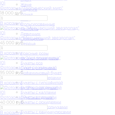
(0)
Жене
Фотозона "Тропический мир"
Подруге
18 000 руб.
Дочке
Сыну
В корзину
Фольгированные
Дембель
(0)
Девичник
Фотозона "Мерцающий звездопад"
Принцессы
45 000 руб.
Сердца
Цветы
В корзину
Красные розы
Французские розы
(0)
Букеты роз
Фотозона "Уют праздника"
Букеты с пионами
95 000 руб.
Дофаминовый букет
Букеты с герберами
Букеты с гипсофилой
В корзину
Букеты с гортензией
Букеты с каллами
(0)
Букеты с лилиями
Фотозона "Русская душа"
Букеты с орхидеями
40 000 руб.
Букеты с подсолнухами
Букеты с ранункулюсами
В корзину