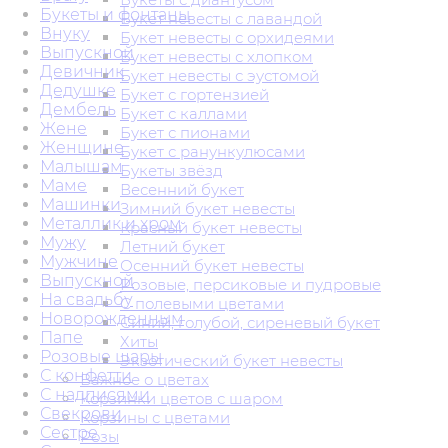
Букеты и фонтаны
Букет невесты с лавандой
Внуку
Букет невесты с орхидеями
Выпускной
Букет невесты с хлопком
Девичник
Букет невесты с эустомой
Дедушке
Букет с гортензией
Дембель
Букет с каллами
Жене
Букет с пионами
Женщине
Букет с ранункулюсами
Малышам
Букеты звёзд
Маме
Весенний букет
Машинки
Зимний букет невесты
Металлик и хром
Красный букет невесты
Мужу
Летний букет
Мужчине
Осенний букет невесты
Выпускной
Розовые, персиковые и пудровые
На свадьбу
С полевыми цветами
Новорожденным
Синий, голубой, сиреневый букет
Папе
Хиты
Розовые шары
Экзотический букет невесты
С конфетти
Важное о цветах
С надписями
Корзинки цветов с шаром
Свекрови
Корзины с цветами
Сестре
Розы