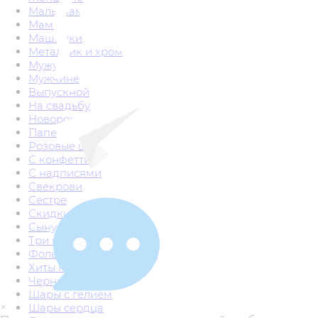
Малышам
Маме
Машинки
Металлик и хром
Мужу
Мужчине
Выпускной
На свадьбу
Новорожденным
Папе
Розовые шары
С конфетти
С надписями
Свекрови
Сестре
Скидки
Сыну
Три кота
Фольгированные шары
Хиты продаж
Черные шары
Шары с гелием
×
Шары сердца