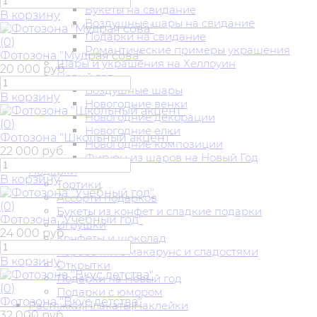
Букеты на свидание
В корзину
Воздушные шары на свидание
Подарки на свидание
(0)
Романтические примеры украшения
Фотозона "Мудрая сова"
Шары и украшения на Хеллоуин
20 000 руб.
Новый год
Воздушные шары
В корзину
Новогодние венки
Новогодние декорации
(0)
Новогодние елки
Фотозона "Школьный акцент"
Новогодние композиции
22 000 руб.
Фигуры из шаров на Новый Год
Подарки
В корзину
Тортики
Ассорти подарков
(0)
Букеты из конфет и сладкие подарки
Фотозона "Учебный год"
Игрушки
24 000 руб.
Конфеты и шоколад
Коробочки с макарунс и сладостями
В корзину
Открытки
Подарки на Новый год
(0)
Подарки с юмором
Фотозона "Вкус детства"
Растяжки|Плакаты|Наклейки
32 000 руб.