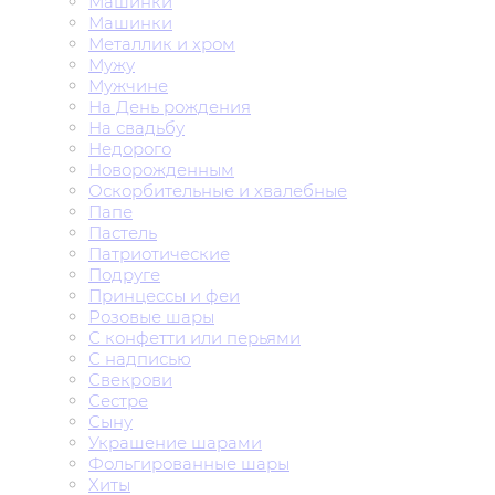
Машинки
Машинки
Металлик и хром
Мужу
Мужчине
На День рождения
На свадьбу
Недорого
Новорожденным
Оскорбительные и хвалебные
Папе
Пастель
Патриотические
Подруге
Принцессы и феи
Розовые шары
С конфетти или перьями
С надписью
Свекрови
Сестре
Сыну
Украшение шарами
Фольгированные шары
Хиты