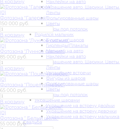
В корзину
Наклейки на авто
Украшение авто. Шарики. Цветы.
(0)
Ленты
Фотозона "Галерея"
Фольгированные шары
150 000 руб.
Цветы
Шары под потолок
Родился мальчик
В корзину
Букеты из шаров
Гирлянды|Плакаты
(0)
Магниты на авто
Фотозона "Лунное сияние"
Наклейки на авто
85 000 руб.
Украшение авто. Шарики. Цветы.
Ленты
В корзину
Украшение встречи
Фигуры из шаров
(0)
Фольгированные шары
Фотозона "Поцелуй небес"
Цветы
65 000 руб.
Шары под потолок
Украшение шарами
В корзину
Украшение на встречу двойни
Украшение на встречу девочки
(0)
Украшение на встречу мальчика
Фотозона " Белый шелк"
Свадьба
55 000 руб.
Свидание