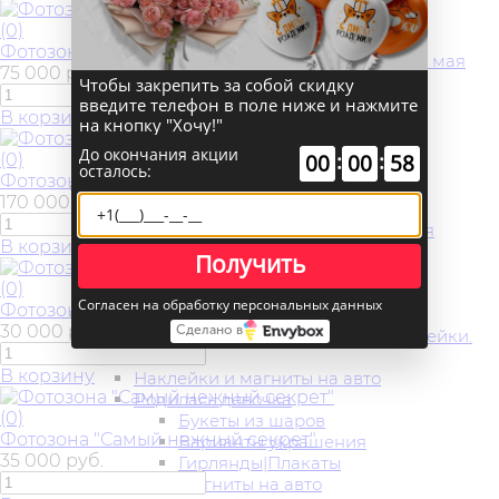
Арки из шаров на 9 мая
(0)
Букеты из шаров на 9 мая
Фотозона "Маховик времени"
Растяжки, плакаты, наклейки на 9 мая
75 000 руб.
Фигуры из шаров на 9 мая
Чтобы закрепить за собой скидку
Фольгированные шары на 9 мая
введите телефон в поле ниже и нажмите
В корзину
на кнопку "Хочу!"
Цветы на 9 мая
Цифры из шаров на 9 мая
До окончания акции
:
:
00
00
58
(0)
Шары под потолок на 9 мая
осталось:
Фотозона "Поле желаний"
Любимым
170 000 руб.
Подарки на 14 февраля
Украшение шарами на 14 февраля
В корзину
Хиты на 14 февраля
Получить
Цветы на 14 февраля
(0)
Шарики на 14 февраля
Согласен на обработку персональных данных
Фотозона "Мгновения в цветах"
Корпоративное мероприятие
30 000 руб.
Сделано в
Новорожденные. Шары. Магниты. Наклейки.
Цветы
В корзину
Наклейки и магниты на авто
Родилась девочка
(0)
Букеты из шаров
Фотозона "Самый нежный секрет"
Варианты украшения
35 000 руб.
Гирлянды|Плакаты
Магниты на авто