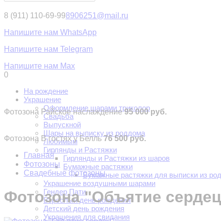
8 (911) 110-69-99
8906251@mail.ru
Напишите нам WhatsApp
Напишите нам Telegram
Напишите нам Max
0
На рождение
Украшение
Оформление шарами триколор
Фотозона Райское наслаждение
95 000 руб.
Свадьба
Выпускной
Шары на выписку из роддома
Фотозона В гостях у Белль
76 500 руб.
Любимым
Гирлянды и Растяжки
Главная
Гирлянды и Растяжки из шаров
Фотозоны
Бумажные растяжки
Свадебные фотозоны
Бумажные растяжки для выписки из ро
Украшение воздушными шарами
Гендер Пати
Фотозона "Объятие сердец
Взрослый день рождения
Детский день рождения
Украшения для свидания