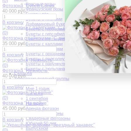
(0)
Красные розы
Фотозона "Супер Соник"
Французские розы
40 000 руб.
Букеты роз
Букеты с пионами
В корзину
Дофаминовый букет
Букеты с герберами
(0)
Букеты с гипсофилой
Фотозона с пайетками "С днем рождения"
Букеты с гортензией
35 000 руб.
Букеты с каллами
Букеты с лилиями
Букеты с орхидеями
В корзину
Букеты с подсолнухами
Букеты с ранункулюсами
(0)
Букеты с тюльпанами
Фотозона "Нежность"
Свадьба
40 000 руб.
Украшение входной группы
Фотозоны
В корзину
Мне 1 годик
Три кота
(0)
1 сентября
Фотозона "На войне"
На годик
45 000 руб.
Аренда фотозон
Детские фотозоны
Свадебные фотозоны
В корзину
Юбилей 50 лет
Выпускной
(0)