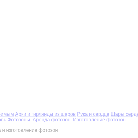
бимым
Арки и гирлянды из шаров
Рука и сердце
Шары серде
овь
Фотозоны. Аренда фотозон. Изготовление фотозон
 и изготовление фотозон