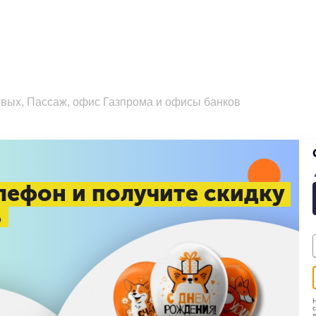
евых, Пассаж, офис Газпрома и офисы банков
 обновится
лефон и получите скидку
%
", также купили
Н
с
д