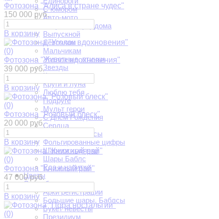
Единороги
Фотозона "Алиса в стране чудес"
С юмором
150 000 руб.
Авто-мото
Встреча из роддома
В корзину
Выпускной
Девочкам
Мальчикам
(0)
Животные, птички
Фотозона "Уголок вдохновения"
Звезды
39 000 руб.
Круги
Круги и луна
В корзину
Люблю тебя
Подруге
(0)
Мульт герои
Фотозона "Розовый блеск"
С Днем Рождения
20 000 руб.
Сердца
Феи и Принцессы
В корзину
Фольгированные цифры
Шарики ходячки
Шары Баблс
(0)
Еда и напитки
Фотозона "Книжный рай"
Цветы
47 000 руб.
Свадьба
Арки регистрации
В корзину
Большие шары. Баблсы
Букет невесты
(0)
Президиум