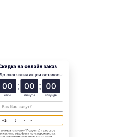
Скидка на онлайн заказ
До окончания акции осталось:
01
22
58
часы
минуты
секунды
ажимая на кнопку "
Получить
", я даю свое
огласие на обработку моих персональных
анных и принимаю
условия соглашения