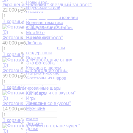
Новый год
Украшение шарами "Звездный занавес"
В русском стиле
22 000 руб.
Пайетки
День рождения и юбилей
В корзину
Военная тематика
Оскар. Чикаго. Гэтсби.
(0)
Мои 90-е
Фотозона "Время футбола"
На юбилей
Любовь
40 000 руб.
Круглые фотозоны
Гендер Пати
В корзину
Выставка
Эко фотозона
(0)
Корзина с шаром
Фотозона «Новогодние огни»
Патриотические
59 000 руб.
Фотозоны из шаров
Фигуры из шаров
В корзину
Фольгированные шары
Капибара
(0)
Игры
Женщине
Фотозона "Просто и со вкусом"
Мужчине
14 900 руб.
Папе
Маме
В корзину
Детские
Дочке
(0)