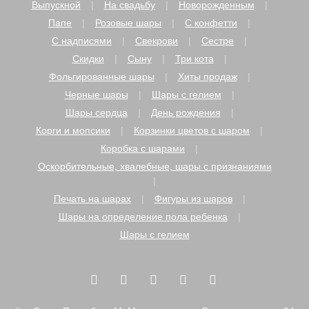
Выпускной
На свадьбу
Новорожденным
Папе
Розовые шары
С конфетти
С надписями
Свекрови
Сестре
Скидки
Сыну
Три кота
Фольгированные шары
Хиты продаж
Черные шары
Шары с гелием
Шары сердца
День рождения
Корги и мопсики
Корзинки цветов с шаром
Коробка с шарами
Оскорбительные, хвалебные, шары с признаниями
Печать на шарах
Фигуры из шаров
Шары на определение пола ребенка
Шары с гелием