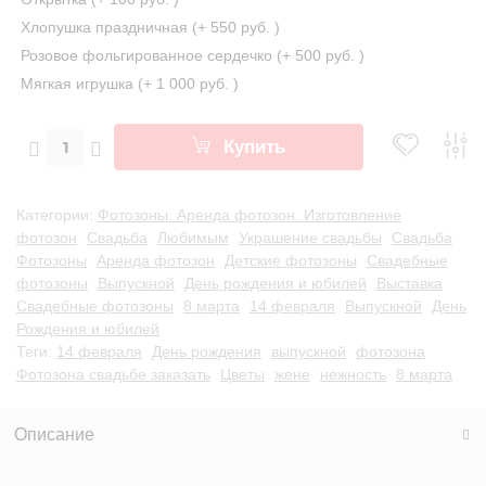
Хлопушка праздничная (+
550 руб.
)
Розовое фольгированное сердечко (+
500 руб.
)
Мягкая игрушка (+
1 000 руб.
)
Купить
Категории:
Фотозоны. Аренда фотозон. Изготовление
фотозон
Свадьба
Любимым
Украшение свадьбы
Свадьба
Фотозоны
Аренда фотозон
Детские фотозоны
Свадебные
фотозоны
Выпускной
День рождения и юбилей
Выставка
Свадебные фотозоны
8 марта
14 февраля
Выпускной
День
Рождения и юбилей
Теги:
14 февраля
День рождения
выпускной
фотозона
Фотозона свадьбе заказать
Цветы
жене
нежность
8 марта
Описание