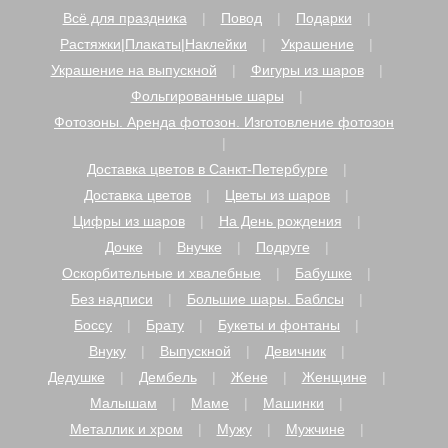
Всё для праздника
Повод
Подарки
Растяжки|Плакаты|Наклейки
Украшение
Украшение на выпускной
Фигуры из шаров
Фольгированные шары
Фотозоны. Аренда фотозон. Изготовление фотозон
Доставка цветов в Санкт-Петербурге
Доставка цветов
Цветы из шаров
Цифры из шаров
На День рождения
Дочке
Внучке
Подруге
Оскорбительные и хвалебные
Бабушке
Без надписи
Большие шары. Баблсы
Боссу
Брату
Букеты и фонтаны
Внуку
Выпускной
Девичник
Дедушке
Дембель
Жене
Женщине
Малышам
Маме
Машинки
Металлик и хром
Мужу
Мужчине