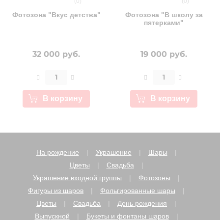
(0)
(0)
Фотозона "Вкус детства"
Фотозона "В школу за
пятерками"
32 000 руб.
19 000 руб.
В корзину
В корзину
На рождение
Украшение
Шары
Цветы
Свадьба
Украшение входной группы
Фотозоны
Фигуры из шаров
Фольгированные шары
Цветы
Свадьба
День рождения
Выпускной
Букеты и фонтаны шаров