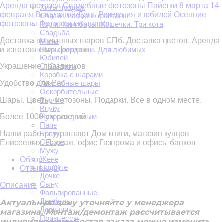
Аренда фотозон
Свадебные фотозоны
Пайетки
8 марта
14
Хиты продаж
февраля
Выпускной
День Рождения и юбилей
Осенние
Связки, наборы, фонтаны
фотозоны
Фотозоны из шаров
Корги. Капибары. Кошечки. Три кота
Свадьба
Доставка воздушных шаров СПб. Доставка цветов. Аренда
Маме
и изготовление фотозон
Шары сердечки. Для любимых
Юбилей
Украшение праздников
С Юмором
Коробка с шарами
Удобство для Вас
Хвалебные шары
Оскорбительные
Шары. Цветы. Фотозоны. Подарки. Все в одном месте.
Внучке
Внуку
Более 1000 украшений
Новорожденным
Папе
Наши работы украшают Дом книги, магазин купцов
Брату
Сестре
Елисеевых, Пассаж, офис Газпрома и офисы банков
Мужу
Жене
Обзор
Подруге
Отзывы (
0
)
Дочке
Сыну
Описание
Фольгированные
Дембель
Актуальную цену уточняйте у менеджера
Девичник
магазина. Монтаж/демонтаж рассчитывается
Принцессы
индивидуально. Состав заказа можно изменить