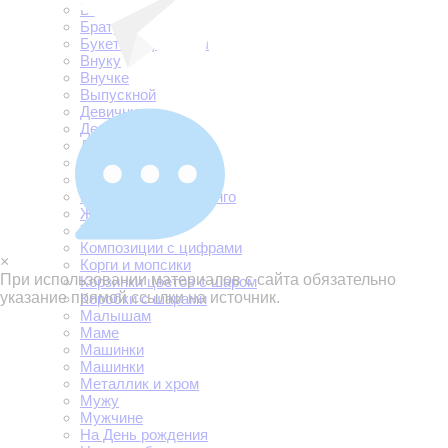
Боссу
Брату
Букеты и фонтаны
Внуку
Внучке
Выпускной
Девичник
Дедушке
Дембель
Динозавры
Дочке
Единороги и фламинго
Жене
Женщине
Композиции с цифрами
×
Корги и мопсики
При использовании материалов с сайта обязательно
Корзинки цветов с шаром
указание прямой ссылки на источник.
Коробки с шарами
Малышам
Маме
Машинки
Машинки
Металлик и хром
Мужу
Мужчине
На День рождения