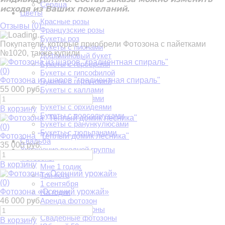
Сердца
исходя из Ваших пожеланий.
Цветы
Красные розы
Отзывы (
0
)
Французские розы
Букеты роз
Покупатели, которые приобрели Фотозона с пайетками
Букеты с пионами
№1020, также купили
Дофаминовый букет
Букеты с герберами
(0)
Букеты с гипсофилой
Фотозона из шаров "градиентная спираль"
Букеты с гортензией
55 000 руб.
Букеты с каллами
Букеты с лилиями
Букеты с орхидеями
В корзину
Букеты с подсолнухами
Букеты с ранункулюсами
(0)
Букеты с тюльпанами
Фотозона "Теплый домик лесника"
Свадьба
35 000 руб.
Украшение входной группы
Фотозоны
В корзину
Мне 1 годик
Три кота
(0)
1 сентября
Фотозона «Осенний урожай»
На годик
46 000 руб.
Аренда фотозон
Детские фотозоны
Свадебные фотозоны
В корзину