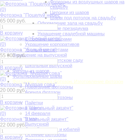
Фотозоны из воздушных шаров на
свадьбу
(0)
Цепочки из шаров
Фотозона "Поцелуй небес"
Шары под потолок на свадьбу
65 000 руб.
Оформление зала на свадьбу
Украшение президиума
В корзину
Украшение свадебной машины
Оформление шарами
(0)
Украшение корпоративов
Украшение цветами
Фотозона " Белый шелк"
Украшение на выпускной
55 000 руб.
Выпускной в детском саду
Школьный выпускной
В корзину
Фигуры из шаров
Фольгированные шары
(0)
Фотозоны. Аренда фотозон. Изготовление фотозон
Фотозона "Мудрая сова"
Новогодние фотозоны
20 000 руб.
Аренда фотозон
Свадебные фотозоны
В корзину
Пайетки
8 марта
14 февраля
(0)
9 мая
Фотозона "Школьный акцент"
Выпускной
22 000 руб.
День Рождения и юбилей
Осенние фотозоны
В корзину
Фотозоны из шаров