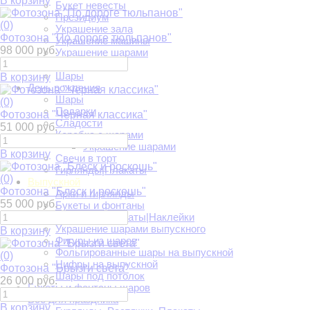
В корзину
Букет невесты
Президиум
(0)
Украшение зала
Фотозона "По дороге тюльпанов"
Украшение машины
98 000 руб.
Украшение шарами
Фотозоны
Шары
В корзину
День рождения
Шары
(0)
Подарки
Фотозона "Чёрная классика"
Сладости
51 000 руб.
Коробка с шарами
Украшение шарами
В корзину
Свечи в торт
Гирлянды|Плакаты
(0)
Выпускной
Фотозона "Блеск и роскошь"
Арки и гирлянды
55 000 руб.
Букеты и фонтаны
Растяжки|Плакаты|Наклейки
Украшение шарами выпускного
В корзину
Фигуры из шаров
Фольгированные шары на выпускной
(0)
Цифры на выпускной
Фотозона "Брызги света"
Шары под потолок
26 000 руб.
Букеты и фонтаны шаров
Всё для праздника
В корзину