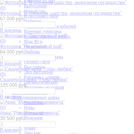
Юбилей 50 лет
Выпускной
(0)
Новый год
Фотозона "В снежном царстве, морозном государстве"
В русском стиле
67 000 руб.
Пайетки
День рождения и юбилей
В корзину
Военная тематика
Оскар. Чикаго. Гэтсби.
(0)
Мои 90-е
Фотозона "Персиковый рай"
На юбилей
Любовь
64 000 руб.
Круглые фотозоны
Гендер Пати
В корзину
Выставка
Эко фотозона
(0)
Корзина с шаром
Свадебная арка "Горы любви"
Патриотические
195 000 руб.
Фотозоны из шаров
Фигуры из шаров
В корзину
Фольгированные шары
Капибара
(0)
Игры
Женщине
Арка "Романтика момента"
Мужчине
30 500 руб.
Папе
Маме
В корзину
Детские