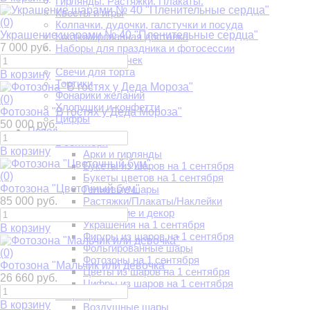
Гирлянды. Растяжки. Плакаты.
Квесты и игры
(0)
Колпачки, дудочки, галстучки и посуда
Украшение шарами № 40 "Пленительные сердца"
Костюмированная доставка
7 000 руб.
Наборы для праздника и фотосессии
Салют из бабочек
Свечи для торта
В корзину
Тортики
Фонарики желаний
(0)
Хлопушки и конфетти
Фотозона "В гостях у Деда Мороза"
Цифры
50 000 руб.
Повод
1 сентября
В корзину
Арки и гирлянды
Букеты из шаров на 1 сентября
(0)
Букеты цветов на 1 сентября
Фотозона "Цветочный бум"
Гелиевые шары
85 000 руб.
Растяжки/Плакаты/Наклейки
Украшение и декор
Украшения на 1 сентября
В корзину
Фигуры из шаров на 1 сентября
Фольгированные шары
(0)
Фотозоны на 1 сентября
Фотозона "Мальчик или девочка"
Цветы из шаров на 1 сентября
26 660 руб.
Цифры из шаров на 1 сентября
14 февраля
В корзину
Воздушные шары