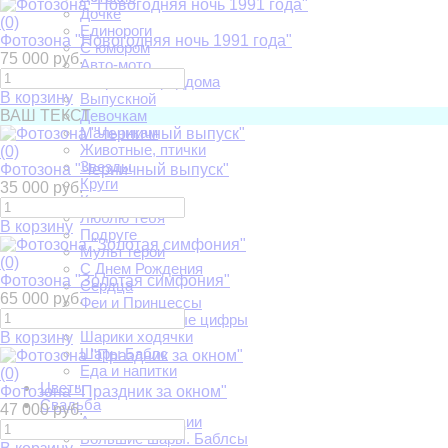
Дочке
(0)
Единороги
Фотозона "Новогодняя ночь 1991 года"
С юмором
75 000 руб.
Авто-мото
Встреча из роддома
В корзину
Выпускной
ВАШ ТЕКСТ
Девочкам
Мальчикам
Животные, птички
(0)
Звезды
Фотозона "Черничный выпуск"
Круги
35 000 руб.
Круги и луна
Люблю тебя
В корзину
Подруге
Мульт герои
(0)
С Днем Рождения
Фотозона "Золотая симфония"
Сердца
65 000 руб.
Феи и Принцессы
Фольгированные цифры
Шарики ходячки
В корзину
Шары Баблс
Еда и напитки
(0)
Цветы
Фотозона "Праздник за окном"
Свадьба
47 000 руб.
Арки регистрации
Большие шары. Баблсы