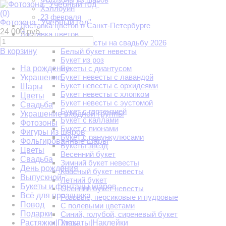
Хэллоуин
(0)
23 февраля
Фотозона "Учебный год"
Доставка цветов в Санкт-Петербурге
24 000 руб.
Доставка цветов
Букет для невесты на свадьбу 2026
В корзину
Белый букет невесты
Букет из роз
На рождение
Букеты с диантусом
Букет невесты с лавандой
Украшение
Букет невесты с орхидеями
Шары
Букет невесты с хлопком
Цветы
Букет невесты с эустомой
Свадьба
Букет с гортензией
Украшение входной группы
Букет с каллами
Фотозоны
Букет с пионами
Фигуры из шаров
Букет с ранункулюсами
Фольгированные шары
Букеты звёзд
Цветы
Весенний букет
Свадьба
Зимний букет невесты
День рождения
Красный букет невесты
Выпускной
Летний букет
Букеты и фонтаны шаров
Осенний букет невесты
Всё для праздника
Розовые, персиковые и пудровые
Повод
С полевыми цветами
Подарки
Синий, голубой, сиреневый букет
Растяжки|Плакаты|Наклейки
Хиты