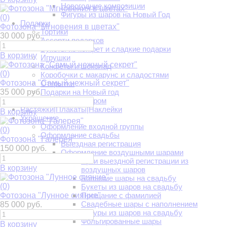
Новогодние композиции
Фигуры из шаров на Новый Год
(0)
Подарки
Фотозона "Мгновения в цветах"
Тортики
30 000 руб.
Ассорти подарков
Букеты из конфет и сладкие подарки
В корзину
Игрушки
Конфеты и шоколад
(0)
Коробочки с макарунс и сладостями
Фотозона "Самый нежный секрет"
Открытки
35 000 руб.
Подарки на Новый год
Подарки с юмором
Растяжки|Плакаты|Наклейки
В корзину
Украшение
Оформление входной группы
(0)
Оформление свадьбы
Фотозона "Галерея"
Выездная регистрация
150 000 руб.
Оформление воздушными шарами
Арки выездной регистрации из
В корзину
воздушных шаров
Большие шары на свадьбу
(0)
Букеты из шаров на свадьбу
Фотозона "Лунное сияние"
Прощание с фамилией
Свадебные шары с наполнением
85 000 руб.
Фигуры из шаров на свадьбу
Фольгированные шары
В корзину