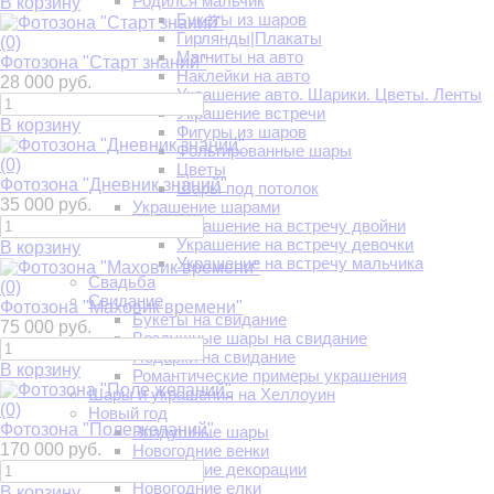
Родился мальчик
В корзину
Букеты из шаров
Гирлянды|Плакаты
(0)
Магниты на авто
Фотозона "Старт знаний"
Наклейки на авто
28 000 руб.
Украшение авто. Шарики. Цветы. Ленты
Украшение встречи
В корзину
Фигуры из шаров
Фольгированные шары
(0)
Цветы
Фотозона "Дневник знаний"
Шары под потолок
35 000 руб.
Украшение шарами
Украшение на встречу двойни
Украшение на встречу девочки
В корзину
Украшение на встречу мальчика
Свадьба
(0)
Свидание
Фотозона "Маховик времени"
Букеты на свидание
75 000 руб.
Воздушные шары на свидание
Подарки на свидание
В корзину
Романтические примеры украшения
Шары и украшения на Хеллоуин
(0)
Новый год
Фотозона "Поле желаний"
Воздушные шары
170 000 руб.
Новогодние венки
Новогодние декорации
Новогодние елки
В корзину