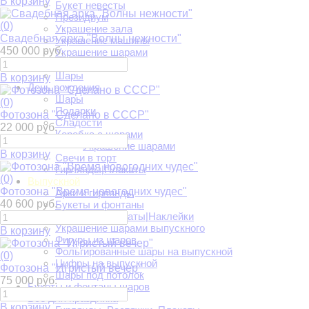
В корзину
Букет невесты
Президиум
(0)
Украшение зала
Свадебная арка "Волны нежности"
Украшение машины
450 000 руб.
Украшение шарами
Фотозоны
Шары
В корзину
День рождения
Шары
(0)
Подарки
Фотозона "Сделано в СССР"
Сладости
22 000 руб.
Коробка с шарами
Украшение шарами
В корзину
Свечи в торт
Гирлянды|Плакаты
(0)
Выпускной
Фотозона "Время новогодних чудес"
Арки и гирлянды
40 600 руб.
Букеты и фонтаны
Растяжки|Плакаты|Наклейки
Украшение шарами выпускного
В корзину
Фигуры из шаров
Фольгированные шары на выпускной
(0)
Цифры на выпускной
Фотозона "Игристый вечер"
Шары под потолок
75 000 руб.
Букеты и фонтаны шаров
Всё для праздника
В корзину