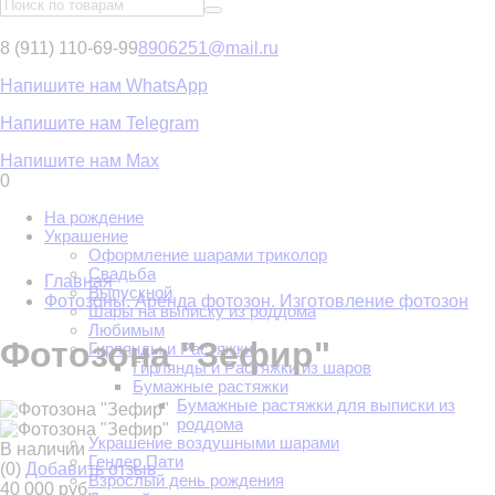
8 (911) 110-69-99
8906251@mail.ru
Напишите нам WhatsApp
Напишите нам Telegram
Напишите нам Max
0
На рождение
Украшение
Оформление шарами триколор
Свадьба
Главная
Выпускной
Фотозоны. Аренда фотозон. Изготовление фотозон
Шары на выписку из роддома
Любимым
Фотозона "Зефир"
Гирлянды и Растяжки
Гирлянды и Растяжки из шаров
Бумажные растяжки
Бумажные растяжки для выписки из
роддома
Украшение воздушными шарами
В наличии
Гендер Пати
(0)
Добавить отзыв
Взрослый день рождения
40 000 руб.