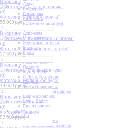
В корзину
Дочке
Единороги
(0)
С юмором
Фотозона "Газетная лирика"
Авто-мото
55 000 руб.
Встреча из роддома
Выпускной
Девочкам
В корзину
Мальчикам
Животные, птички
(0)
Звезды
Фотозона "Юный борец с огнём"
Круги
27 500 руб.
Круги и луна
Люблю тебя
В корзину
Подруге
Мульт герои
(0)
С Днем Рождения
Фотозона "Маленькое чудо"
Сердца
14 600 руб.
Феи и Принцессы
Фольгированные цифры
Шарики ходячки
В корзину
Шары Баблс
Еда и напитки
(0)
Цветы
Фотозона "Знания"
Свадьба
57 000 руб.
Арки регистрации
Большие шары. Баблсы