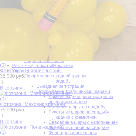
Новогодние композиции
Фигуры из шаров на Новый Год
Подарки
Тортики
Ассорти подарков
Букеты из конфет и сладкие подарки
Игрушки
Конфеты и шоколад
Коробочки с макарунс и сладостями
Открытки
Подарки на Новый год
Подарки с юмором
(0)
Растяжки|Плакаты|Наклейки
Фотозона "Дневник знаний"
Украшение
Оформление входной группы
35 000 руб.
Оформление свадьбы
Выездная регистрация
В корзину
Оформление воздушными шарами
Арки выездной регистрации из
(0)
воздушных шаров
Фотозона "Маховик времени"
Большие шары на свадьбу
75 000 руб.
Букеты из шаров на свадьбу
Прощание с фамилией
В корзину
Свадебные шары с наполнением
Фигуры из шаров на свадьбу
(0)
Фольгированные шары