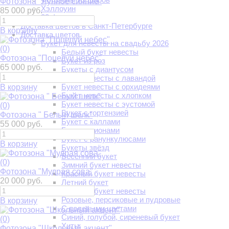
Фотозона "Лунное сияние"
Хэллоуин
85 000 руб.
23 февраля
Доставка цветов в Санкт-Петербурге
В корзину
Доставка цветов
Букет для невесты на свадьбу 2026
(0)
Белый букет невесты
Фотозона "Поцелуй небес"
Букет из роз
65 000 руб.
Букеты с диантусом
Букет невесты с лавандой
Букет невесты с орхидеями
В корзину
Букет невесты с хлопком
Букет невесты с эустомой
(0)
Букет с гортензией
Фотозона " Белый шелк"
Букет с каллами
55 000 руб.
Букет с пионами
Букет с ранункулюсами
В корзину
Букеты звёзд
Весенний букет
(0)
Зимний букет невесты
Фотозона "Мудрая сова"
Красный букет невесты
20 000 руб.
Летний букет
Осенний букет невесты
Розовые, персиковые и пудровые
В корзину
С полевыми цветами
Синий, голубой, сиреневый букет
(0)
Хиты
Фотозона "Школьный акцент"