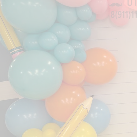
Родился мальчик
Букеты из шаров
Гирлянды|Плакаты
Магниты на авто
Наклейки на авто
Украшение авто. Шарики. Цветы. Ленты
Украшение встречи
Фигуры из шаров
Фольгированные шары
Цветы
Шары под потолок
Украшение шарами
Украшение на встречу двойни
Украшение на встречу девочки
Украшение на встречу мальчика
Свадьба
Свидание
Букеты на свидание
Воздушные шары на свидание
Подарки на свидание
Романтические примеры украшения
Шары и украшения на Хеллоуин
Новый год
Воздушные шары
Новогодние венки
Новогодние декорации
Новогодние елки