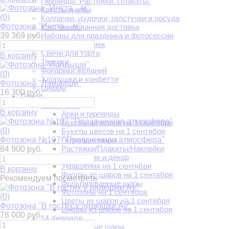
Гирлянды. Растяжки. Плакаты.
Квесты и игры
(0)
Колпачки, дудочки, галстучки и посуда
Фотозона "Инста....м"
Костюмированная доставка
39 369 руб.
Наборы для праздника и фотосессии
Салют из бабочек
Свечи для торта
В корзину
Тортики
Фонарики желаний
(0)
Хлопушки и конфетти
Фотозона "Ландыши"
Цифры
16 300 руб.
Повод
1 сентября
В корзину
Арки и гирлянды
Букеты из шаров на 1 сентября
(0)
Букеты цветов на 1 сентября
Фотозона №107 "Праздничная атмосфера"
Гелиевые шары
Растяжки/Плакаты/Наклейки
84 900 руб.
Украшение и декор
Украшения на 1 сентября
В корзину
Фигуры из шаров на 1 сентября
Рекомендуем посмотреть
Фольгированные шары
Фотозоны на 1 сентября
(0)
Цветы из шаров на 1 сентября
Фотозона "В гостях у дядюшки Ау"
Цифры из шаров на 1 сентября
78 000 руб.
14 февраля
Воздушные шары