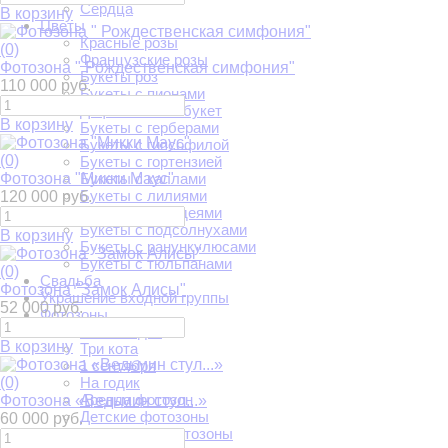
Сердца
В корзину
Цветы
Красные розы
(0)
Французские розы
Фотозона " Рождественская симфония"
Букеты роз
110 000 руб.
Букеты с пионами
Дофаминовый букет
В корзину
Букеты с герберами
Букеты с гипсофилой
(0)
Букеты с гортензией
Фотозона "Микки Маус"
Букеты с каллами
Букеты с лилиями
120 000 руб.
Букеты с орхидеями
Букеты с подсолнухами
В корзину
Букеты с ранункулюсами
Букеты с тюльпанами
(0)
Свадьба
Фотозона "Замок Алисы"
Украшение входной группы
52 000 руб.
Фотозоны
Мне 1 годик
В корзину
Три кота
1 сентября
(0)
На годик
Аренда фотозон
Фотозона «Ведьмин стул...»
Детские фотозоны
60 000 руб.
Свадебные фотозоны