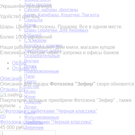
Хиты продаж
Украшение праздников
Связки, наборы, фонтаны
Корги. Капибары. Кошечки. Три кота
Удобство для Вас
Свадьба
Маме
Шары. Цветы. Фотозоны. Подарки. Все в одном месте.
Шары сердечки. Для любимых
Юбилей
Более 1000 украшений
С Юмором
Коробка с шарами
Наши работы украшают Дом книги, магазин купцов
Хвалебные шары
Елисеевых, Пассаж, офис Газпрома и офисы банков
Оскорбительные
Внучке
Обзор
Внуку
Отзывы (
0
)
Новорожденным
Папе
Описание
Брату
Описание для товара
Фотозона "Зефир"
скоро обновится
Сестре
Отзывы (
0
)
Мужу
Жене
Покупатели, которые приобрели Фотозона "Зефир" , также
Подруге
купили
Дочке
Сыну
(0)
Фольгированные
Фотозона с пайетками "Черная классика"
Дембель
45 000 руб.
Девичник
Принцессы