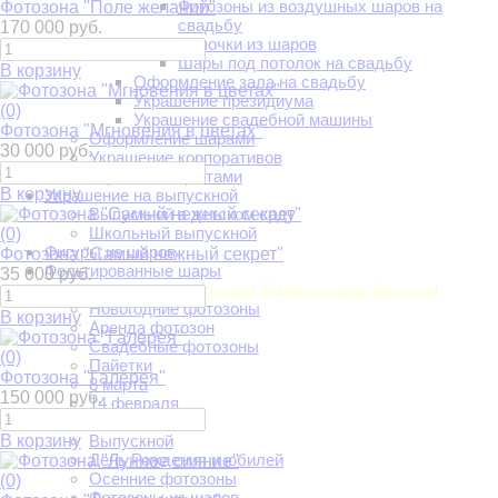
Фотозоны из воздушных шаров на
Фотозона "Поле желаний"
свадьбу
170 000 руб.
Цепочки из шаров
Шары под потолок на свадьбу
В корзину
Оформление зала на свадьбу
Украшение президиума
(0)
Украшение свадебной машины
Фотозона "Мгновения в цветах"
Оформление шарами
30 000 руб.
Украшение корпоративов
Украшение цветами
В корзину
Украшение на выпускной
Выпускной в детском саду
Школьный выпускной
(0)
Фигуры из шаров
Фотозона "Самый нежный секрет"
Фольгированные шары
35 000 руб.
Фотозоны. Аренда фотозон. Изготовление фотозон
Новогодние фотозоны
В корзину
Аренда фотозон
Свадебные фотозоны
(0)
Пайетки
Фотозона "Галерея"
8 марта
150 000 руб.
14 февраля
9 мая
В корзину
Выпускной
День Рождения и юбилей
Осенние фотозоны
(0)
Фотозоны из шаров