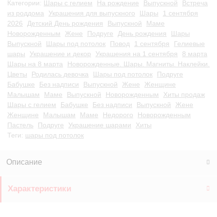
Категории:
Шары с гелием
На рождение
Выпускной
Встреча
из роддома
Украшения для выпускного
Шары
1 сентября
2026
Детский День рождения
Выпускной
Маме
Новорожденным
Жене
Подруге
День рождения
Шары
Выпускной
Шары под потолок
Повод
1 сентября
Гелиевые
шары
Украшение и декор
Украшения на 1 сентября
8 марта
Шары на 8 марта
Новорожденные. Шары. Магниты. Наклейки.
Цветы
Родилась девочка
Шары под потолок
Подруге
Бабушке
Без надписи
Выпускной
Жене
Женщине
Малышам
Маме
Выпускной
Новорожденным
Хиты продаж
Шары с гелием
Бабушке
Без надписи
Выпускной
Жене
Женщине
Малышам
Маме
Недорого
Новорожденным
Пастель
Подруге
Украшение шарами
Хиты
Теги:
шары под потолок
Описание
Характеристики