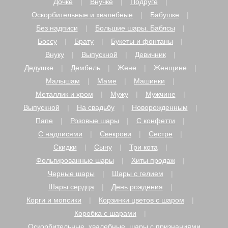
Дочке
Внучке
Подруге
Оскорбительные и хвалебные
Бабушке
Без надписи
Большие шары. Баблсы
Боссу
Брату
Букеты и фонтаны
Внуку
Выпускной
Девичник
Дедушке
Дембель
Жене
Женщине
Малышам
Маме
Машинки
Металлик и хром
Мужу
Мужчине
Выпускной
На свадьбу
Новорожденным
Папе
Розовые шары
С конфетти
С надписями
Свекрови
Сестре
Скидки
Сыну
Три кота
Фольгированные шары
Хиты продаж
Черные шары
Шары с гелием
Шары сердца
День рождения
Корги и мопсики
Корзинки цветов с шаром
Коробка с шарами
Оскорбительные, хвалебные, шары с признаниями