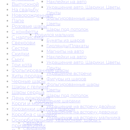
Наклейки на авто
Выпускной
Украшение авто. Шарики. Цветы.
На свадьбу
Ленты
Новорожденным
Фольгированные шары
Папе
Цветы
Розовые шары
Шары под потолок
С конфетти
Родился мальчик
С надписями
Букеты из шаров
Свекрови
Гирлянды|Плакаты
Сестре
Магниты на авто
Скидки
Наклейки на авто
Сыну
Украшение авто. Шарики. Цветы.
Три кота
Ленты
Фольгированные шары
Украшение встречи
Хиты продаж
Фигуры из шаров
Черные шары
Фольгированные шары
Шары с гелием
Цветы
Шары сердца
Шары под потолок
День рождения
Украшение шарами
Корги и мопсики
Украшение на встречу двойни
Корзинки цветов с шаром
Украшение на встречу девочки
Коробка с шарами
Украшение на встречу мальчика
Оскорбительные, хвалебные, шары с
Свадьба
признаниями
Свидание