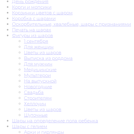
День рождения
Корги и мопсики
Корзинки цветов с шаром
Коробка с шарами
Оскорбительные, хвалебные, шары с признаниями
Печать на шарах
Фигуры из шаров
1 сентября
Для женщин
Цветы из шаров
Выписка из роддома
Для мужчин
Медицинские
Мультгерои
На выпускной
Новогодние
Свадьба
Строителям
Хеллоуин
Цветы из шаров
Шуточные
Шары на определение пола ребенка
Шары с гелием
Арки и гирлянды