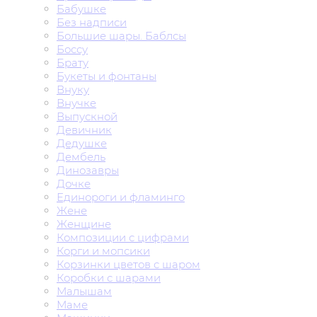
Бабушке
Без надписи
Большие шары. Баблсы
Боссу
Брату
Букеты и фонтаны
Внуку
Внучке
Выпускной
Девичник
Дедушке
Дембель
Динозавры
Дочке
Единороги и фламинго
Жене
Женщине
Композиции с цифрами
Корги и мопсики
Корзинки цветов с шаром
Коробки с шарами
Малышам
Маме