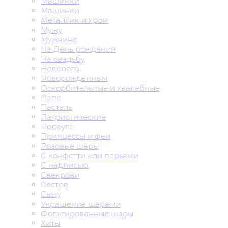
Машинки
Машинки
Металлик и хром
Мужу
Мужчине
На День рождения
На свадьбу
Недорого
Новорожденным
Оскорбительные и хвалебные
Папе
Пастель
Патриотические
Подруге
Принцессы и феи
Розовые шары
С конфетти или перьями
С надписью
Свекрови
Сестре
Сыну
Украшение шарами
Фольгированные шары
Хиты