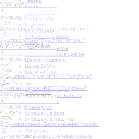
Звезды
5 500 руб.
Круги
Круги и луна
В корзину
Люблю тебя
-13%
Подруге
Мульт герои
(0)
С Днем Рождения
Букет роз "Поцелуй принцессы!"
Сердца
6 500 руб.
7 500 руб.
Феи и Принцессы
Фольгированные цифры
В корзину
Шарики ходячки
Хит!
Шары Баблс
-30%
Еда и напитки
Цветы
(0)
Свадьба
Букет из шаров № 1601 "Тиффани"
Арки регистрации
3 500 руб.
5 000 руб.
Большие шары. Баблсы
Букет невесты
В корзину
Президиум
Скидка!
Украшение зала
-78%
Украшение машины
Украшение шарами
(0)
Фотозоны
Букет пионов "Белоснежная сказка"
Шары