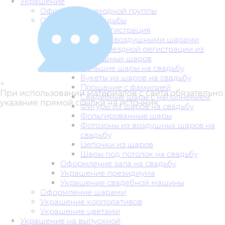
Украшение
Оформление входной группы
Оформление свадьбы
Выездная регистрация
Оформление воздушными шарами
Арки выездной регистрации из
воздушных шаров
Большие шары на свадьбу
Букеты из шаров на свадьбу
×
Прощание с фамилией
При использовании материалов с сайта обязательно
Свадебные шары с наполнением
указание прямой ссылки на источник.
Фигуры из шаров на свадьбу
Фольгированные шары
Фотозоны из воздушных шаров на
свадьбу
Цепочки из шаров
Шары под потолок на свадьбу
Оформление зала на свадьбу
Украшение президиума
Украшение свадебной машины
Оформление шарами
Украшение корпоративов
Украшение цветами
Украшение на выпускной