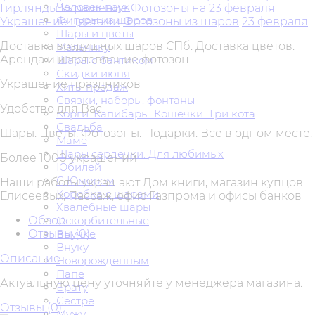
Человек паук
Гирлянды
Украшение
Фотозоны на 23 февраля
Фигуры из шаров
Украшение цветами
Фотозоны из шаров
23 февраля
Шары и цветы
Доставка воздушных шаров СПб. Доставка цветов.
Мальчику
Аренда и изготовление фотозон
Шары с бантиком
Скидки июня
Украшение праздников
Хиты продаж
Связки, наборы, фонтаны
Удобство для Вас
Корги. Капибары. Кошечки. Три кота
Свадьба
Шары. Цветы. Фотозоны. Подарки. Все в одном месте.
Маме
Шары сердечки. Для любимых
Более 1000 украшений
Юбилей
С Юмором
Наши работы украшают Дом книги, магазин купцов
Коробка с шарами
Елисеевых, Пассаж, офис Газпрома и офисы банков
Хвалебные шары
Обзор
Оскорбительные
Отзывы (
0
)
Внучке
Внуку
Описание
Новорожденным
Папе
Актуальную цену уточняйте у менеджера магазина.
Брату
Сестре
Отзывы (
0
)
Мужу