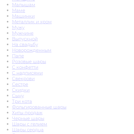
Малышам
Маме
Машинки
Металлик и хром
Мужу
Мужчине
Выпускной
На свадьбу
Новорожденным
Папе
Розовые шары
С конфетти
С надписями
Свекрови
Сестре
Скидки
Сыну
Три кота
Фольгированные шары
Хиты продаж
Черные шары
Шары с гелием
Шары сердца