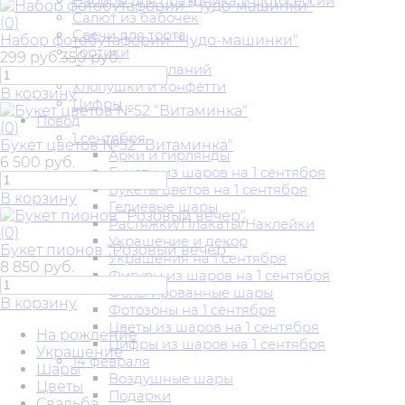
Наборы для праздника и фотосессии
Салют из бабочек
(0)
Свечи для торта
Набор фотобутафории "Чудо-машинки"
Тортики
299 руб.
350 руб.
Фонарики желаний
Хлопушки и конфетти
В корзину
Цифры
Повод
(0)
1 сентября
Букет цветов №52 "Витаминка"
Арки и гирлянды
6 500 руб.
Букеты из шаров на 1 сентября
Букеты цветов на 1 сентября
В корзину
Гелиевые шары
Растяжки/Плакаты/Наклейки
(0)
Украшение и декор
Букет пионов "Розовый вечер"
Украшения на 1 сентября
8 850 руб.
Фигуры из шаров на 1 сентября
Фольгированные шары
В корзину
Фотозоны на 1 сентября
Цветы из шаров на 1 сентября
На рождение
Цифры из шаров на 1 сентября
Украшение
14 февраля
Шары
Воздушные шары
Цветы
Подарки
Свадьба