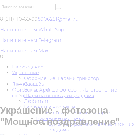
8 (911) 110-69-99
8906251@mail.ru
Напишите нам WhatsApp
Напишите нам Telegram
Напишите нам Max
0
На рождение
Украшение
Оформление шарами триколор
Свадьба
Главная
Выпускной
Фотозоны. Аренда фотозон. Изготовление
Шары на выписку из роддома
фотозон
Любимым
Гирлянды и Растяжки
Украшение - фотозона
Гирлянды и Растяжки из шаров
Бумажные растяжки
"Мощное поздравление"
Бумажные растяжки для выписки из
роддома