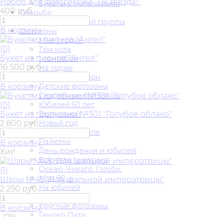
Набор для фотосессии "Ты звезда!"
Букеты с тюльпанами
400 руб.
Свадьба
Украшение входной группы
В корзину
Фотозоны
Мне 1 годик
(0)
Три кота
Букет из пионов "Ангел"
1 сентября
16 500 руб.
На годик
Аренда фотозон
Детские фотозоны
В корзину
Свадебные фотозоны
Юбилей 50 лет
(0)
Выпускной
Букет из гортензии №301 "Голубое облако"
Новый год
2 800 руб.
В русском стиле
Пайетки
В корзину
День рождения и юбилей
Хит!
Военная тематика
Оскар. Чикаго. Гэтсби.
(1)
Мои 90-е
Шары №45 "Для шальной императрицы"
На юбилей
2 250 руб.
Любовь
Круглые фотозоны
В корзину
Гендер Пати