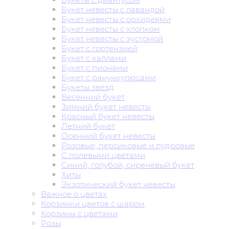
Букет невесты с лавандой
Букет невесты с орхидеями
Букет невесты с хлопком
Букет невесты с эустомой
Букет с гортензией
Букет с каллами
Букет с пионами
Букет с ранункулюсами
Букеты звёзд
Весенний букет
Зимний букет невесты
Красный букет невесты
Летний букет
Осенний букет невесты
Розовые, персиковые и пудровые
С полевыми цветами
Синий, голубой, сиреневый букет
Хиты
Экзотический букет невесты
Важное о цветах
Корзинки цветов с шаром
Корзины с цветами
Розы