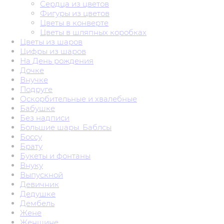
Сердца из цветов
Фигуры из цветов
Цветы в конверте
Цветы в шляпных коробках
Цветы из шаров
Цифры из шаров
На День рождения
Дочке
Внучке
Подруге
Оскорбительные и хвалебные
Бабушке
Без надписи
Большие шары. Баблсы
Боссу
Брату
Букеты и фонтаны
Внуку
Выпускной
Девичник
Дедушке
Дембель
Жене
Женщине