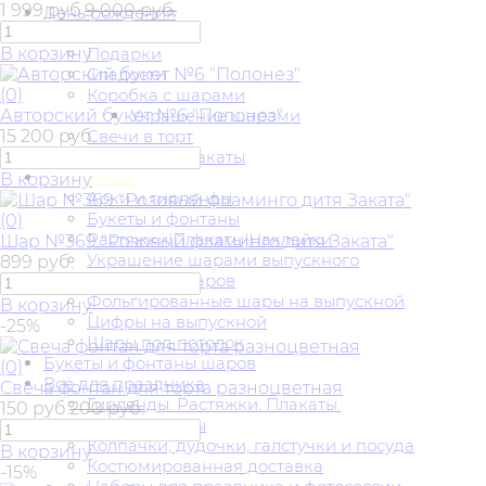
1 999 руб.
9 000 руб.
День рождения
Шары
В корзину
Подарки
Сладости
(0)
Коробка с шарами
Авторский букет №6 "Полонез"
Украшение шарами
15 200 руб.
Свечи в торт
Гирлянды|Плакаты
Выпускной
В корзину
Арки и гирлянды
Букеты и фонтаны
(0)
Растяжки|Плакаты|Наклейки
Шар №369 "Розовый фламинго дитя Заката"
Украшение шарами выпускного
899 руб.
Фигуры из шаров
Фольгированные шары на выпускной
В корзину
Цифры на выпускной
-25%
Шары под потолок
Букеты и фонтаны шаров
(0)
Всё для праздника
Свеча фонтан для торта разноцветная
Гирлянды. Растяжки. Плакаты.
150 руб.
200 руб.
Квесты и игры
Колпачки, дудочки, галстучки и посуда
В корзину
Костюмированная доставка
-15%