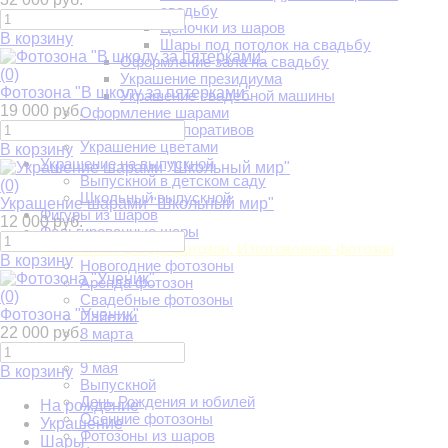
свадьбу
Цепочки из шаров
В корзину
Шары под потолок на свадьбу
Оформление зала на свадьбу
(0)
Украшение президиума
Фотозона "В школу за пятерками"
Украшение свадебной машины
19 000 руб.
Оформление шарами
Украшение корпоративов
Украшение цветами
В корзину
Украшение на выпускной
Выпускной в детском саду
(0)
Школьный выпускной
Украшение шарами "Школьный мир"
Фигуры из шаров
12 000 руб.
Фольгированные шары
Фотозоны. Аренда фотозон. Изготовление фотозон
В корзину
Новогодние фотозоны
Аренда фотозон
(0)
Свадебные фотозоны
Фотозона "Ученик"
Пайетки
22 000 руб.
8 марта
14 февраля
9 мая
В корзину
Выпускной
День Рождения и юбилей
На рождение
Осенние фотозоны
Украшение
Фотозоны из шаров
Шары