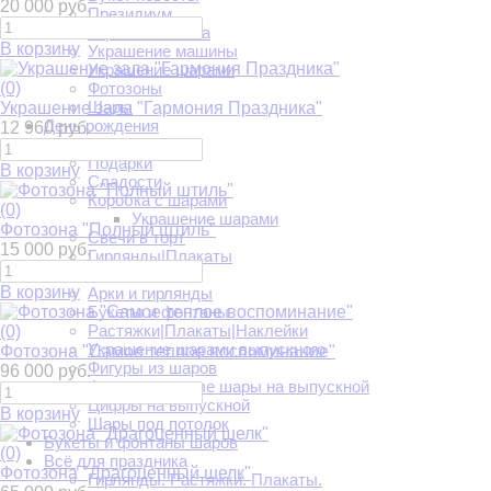
20 000 руб.
Президиум
Украшение зала
В корзину
Украшение машины
Украшение шарами
(0)
Фотозоны
Шары
Украшение зала "Гармония Праздника"
День рождения
12 960 руб.
Шары
Подарки
В корзину
Сладости
Коробка с шарами
(0)
Украшение шарами
Фотозона "Полный штиль"
Свечи в торт
15 000 руб.
Гирлянды|Плакаты
Выпускной
В корзину
Арки и гирлянды
Букеты и фонтаны
Растяжки|Плакаты|Наклейки
(0)
Украшение шарами выпускного
Фотозона "Самое теплое воспоминание"
Фигуры из шаров
96 000 руб.
Фольгированные шары на выпускной
Цифры на выпускной
В корзину
Шары под потолок
Букеты и фонтаны шаров
(0)
Всё для праздника
Фотозона "Драгоценный шелк"
Гирлянды. Растяжки. Плакаты.