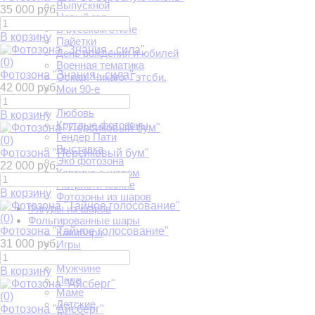
Выпускной
35 000 руб.
Новый год
В русском стиле
В корзину
Пайетки
День рождения и юбилей
(0)
Военная тематика
Фотозона "Знания - сила"
Оскар. Чикаго. Гэтсби.
42 000 руб.
Мои 90-е
На юбилей
Любовь
В корзину
Круглые фотозоны
Гендер Пати
(0)
Выставка
Фотозона "Персиковый бум"
Эко фотозона
22 000 руб.
Корзина с шаром
Патриотические
В корзину
Фотозоны из шаров
Фигуры из шаров
(0)
Фольгированные шары
Фотозона "Тайное голосование"
Капибара
31 000 руб.
Игры
Женщине
Мужчине
В корзину
Папе
Маме
(0)
Детские
Фотозона "Айсберг"