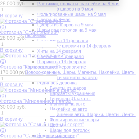
28 000 руб.
Растяжки, плакаты, наклейки на 9 мая
Фигуры из шаров на 9 мая
Фольгированные шары на 9 мая
В корзину
Цветы на 9 мая
Цифры из шаров на 9 мая
(0)
Шары под потолок на 9 мая
Фотозона "Старт знаний"
Любимым
28 000 руб.
Подарки на 14 февраля
Украшение шарами на 14 февраля
В корзину
Хиты на 14 февраля
Цветы на 14 февраля
(0)
Шарики на 14 февраля
Фотозона "Поле желаний"
Корпоративное мероприятие
Новорожденные. Шары. Магниты. Наклейки. Цветы
170 000 руб.
Наклейки и магниты на авто
Родилась девочка
В корзину
Букеты из шаров
Варианты украшения
(0)
Гирлянды|Плакаты
Фотозона "Мгновения в цветах"
Магниты на авто
30 000 руб.
Наклейки на авто
Украшение авто. Шарики. Цветы. Ленты
В корзину
Фольгированные шары
Цветы
(0)
Шары под потолок
Родился мальчик
Фотозона "Самый нежный секрет"