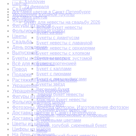
Хэллоуин
Цветы
23 февраля
Свадьба
Доставка цветов в Санкт-Петербурге
Украшение входной группы
Доставка цветов
Фотозоны
Букет для невесты на свадьбу 2026
Фигуры из шаров
Белый букет невесты
Фольгированные шары
Букет из роз
Цветы
Букеты с диантусом
Свадьба
Букет невесты с лавандой
День рождения
Букет невесты с орхидеями
Выпускной
Букет невесты с хлопком
Букеты и фонтаны шаров
Букет невесты с эустомой
Букет с гортензией
Всё для праздника
Букет с каллами
Повод
Букет с пионами
Подарки
Букет с ранункулюсами
Растяжки|Плакаты|Наклейки
Букеты звёзд
Украшение
Весенний букет
Украшение на выпускной
Зимний букет невесты
Фигуры из шаров
Красный букет невесты
Фольгированные шары
Летний букет
Фотозоны. Аренда фотозон. Изготовление фотозон
Осенний букет невесты
Доставка цветов в Санкт-Петербурге
Розовые, персиковые и пудровые
Доставка цветов
С полевыми цветами
Цветы из шаров
Синий, голубой, сиреневый букет
Цифры из шаров
Хиты
На День рождения
Экзотический букет невесты