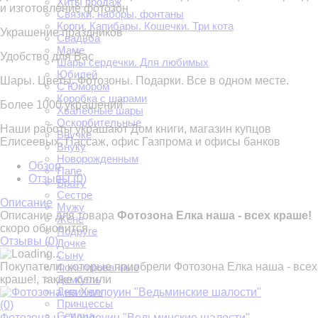
Хиты продаж
и изготовление фотозон
Связки, наборы, фонтаны
Корги. Капибары. Кошечки. Три кота
Украшение праздников
Свадьба
Маме
Удобство для Вас
Шары сердечки. Для любимых
Юбилей
Шары. Цветы. Фотозоны. Подарки. Все в одном месте.
С Юмором
Коробка с шарами
Более 1000 украшений
Хвалебные шары
Оскорбительные
Наши работы украшают Дом книги, магазин купцов
Внучке
Елисеевых, Пассаж, офис Газпрома и офисы банков
Внуку
Новорожденным
Обзор
Папе
Отзывы (
0
)
Брату
Сестре
Описание
Мужу
Описание для товара
Фотозона Елка наша - всех краше!
Жене
скоро обновится
Подруге
Отзывы (
0
)
Дочке
Сыну
Покупатели, которые приобрели Фотозона Елка наша - всех
Фольгированные
краше!, также купили
Дембель
Девичник
Принцессы
(0)
Сердца
Фотозона на Хеллоуин "Ведьминские шалости"