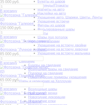
Букеты из шаров
35 000 руб.
Гирлянды|Плакаты
Магниты на авто
В корзину
Наклейки на авто
Украшение авто. Шарики. Цветы. Ленты
(0)
Украшение встречи
Фотозона "Галерея"
Фигуры из шаров
150 000 руб.
Фольгированные шары
Цветы
В корзину
Шары под потолок
Украшение шарами
Украшение на встречу двойни
(0)
Украшение на встречу девочки
Фотозона "Лунное сияние"
Украшение на встречу мальчика
85 000 руб.
Свадьба
Свидание
В корзину
Букеты на свидание
Воздушные шары на свидание
(0)
Подарки на свидание
Фотозона "Поцелуй небес"
Романтические примеры украшения
65 000 руб.
Шары и украшения на Хеллоуин
Новый год
В корзину
Воздушные шары
Новогодние венки
Новогодние декорации
(0)
Новогодние елки
Фотозона " Белый шелк"
Новогодние композиции