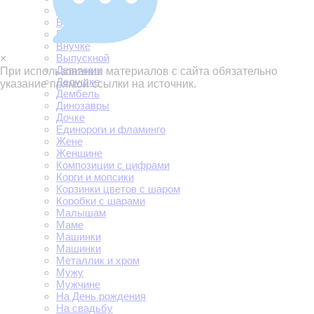
Брату
Букеты и фонтаны
Внуку
Внучке
Выпускной
×
Девичник
При использовании материалов с сайта обязательно
Дедушке
указание прямой ссылки на источник.
Дембель
Динозавры
Дочке
Единороги и фламинго
Жене
Женщине
Композиции с цифрами
Корги и мопсики
Корзинки цветов с шаром
Коробки с шарами
Малышам
Маме
Машинки
Машинки
Металлик и хром
Мужу
Мужчине
На День рождения
На свадьбу