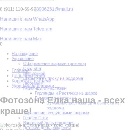
8 (911) 110-69-99
8906251@mail.ru
Напишите нам WhatsApp
Напишите нам Telegram
Напишите нам Max
0
На рождение
Украшение
Оформление шарами триколор
Свадьба
Главная
Выпускной
День рождения
Шары на выписку из роддома
Коробка с шарами
Любимым
Украшение шарами
Гирлянды и Растяжки
Гирлянды и Растяжки из шаров
Фотозона Елка наша - всех
Бумажные растяжки
Бумажные растяжки для выписки из
роддома
краше!
Украшение воздушными шарами
Гендер Пати
Взрослый день рождения
Детский день рождения