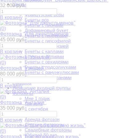
Цветы
32 000 руб.
Красные розы
Французские розы
В корзину
Букеты роз
Букеты с пионами
(0)
Дофаминовый букет
Фотозона "Для джентльменов"
Букеты с герберами
45 000 руб.
Букеты с гипсофилой
Букеты с гортензией
Букеты с каллами
В корзину
Букеты с лилиями
Букеты с орхидеями
(0)
Букеты с подсолнухами
Фотозона "Уэнздей"
Букеты с ранункулюсами
80 000 руб.
Букеты с тюльпанами
Свадьба
В корзину
Украшение входной группы
Фотозоны
(0)
Мне 1 годик
Фотозона "Анталия"
Три кота
35 000 руб.
1 сентября
На годик
Аренда фотозон
В корзину
Детские фотозоны
Свадебные фотозоны
(0)
Юбилей 50 лет
Фотозона "Шаг во взрослую жизнь"