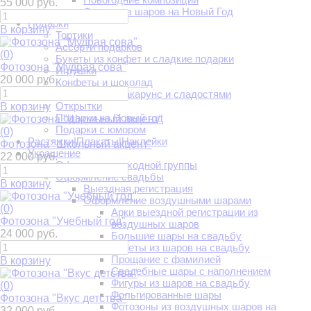
55 000 руб.
Фигуры из шаров на Новый Год
Подарки
В корзину
Тортики
Ассорти подарков
(0)
Букеты из конфет и сладкие подарки
Фотозона "Мудрая сова"
Игрушки
20 000 руб.
Конфеты и шоколад
Коробочки с макарунс и сладостями
Открытки
В корзину
Подарки на Новый год
Подарки с юмором
(0)
Растяжки|Плакаты|Наклейки
Фотозона "Школьный акцент"
Украшение
22 000 руб.
Оформление входной группы
Оформление свадьбы
В корзину
Выездная регистрация
Оформление воздушными шарами
(0)
Арки выездной регистрации из
Фотозона "Учебный год"
воздушных шаров
24 000 руб.
Большие шары на свадьбу
Букеты из шаров на свадьбу
Прощание с фамилией
В корзину
Свадебные шары с наполнением
Фигуры из шаров на свадьбу
(0)
Фольгированные шары
Фотозона "Вкус детства"
Фотозоны из воздушных шаров на
32 000 руб.