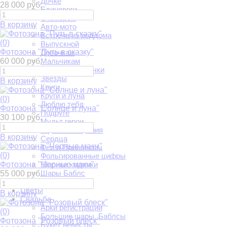
Дочке
28 000 руб.
Единороги
С юмором
В корзину
Авто-мото
Встреча из роддома
(0)
Выпускной
Фотозона "Путь в сказку"
Девочкам
60 000 руб.
Мальчикам
Животные, птички
Звезды
В корзину
Круги
Круги и луна
(0)
Люблю тебя
Фотозона "Солнце и луна"
Подруге
30 100 руб.
Мульт герои
С Днем Рождения
В корзину
Сердца
Феи и Принцессы
(0)
Фольгированные цифры
Фотозона "Черные маки"
Шарики ходячки
Шары Баблс
55 000 руб.
Еда и напитки
Цветы
В корзину
Свадьба
Арки регистрации
(0)
Большие шары. Баблсы
Фотозона "Розовый блеск"
Букет невесты