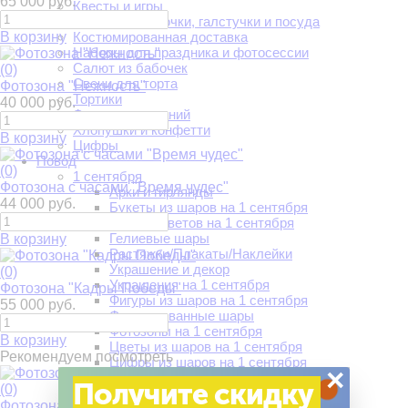
65 000 руб.
Квесты и игры
Колпачки, дудочки, галстучки и посуда
В корзину
Костюмированная доставка
Наборы для праздника и фотосессии
Салют из бабочек
(0)
Свечи для торта
Фотозона "Нежность"
Тортики
40 000 руб.
Фонарики желаний
Хлопушки и конфетти
В корзину
Цифры
Повод
(0)
1 сентября
Фотозона с часами "Время чудес"
Арки и гирлянды
44 000 руб.
Букеты из шаров на 1 сентября
Букеты цветов на 1 сентября
Гелиевые шары
В корзину
Растяжки/Плакаты/Наклейки
Украшение и декор
(0)
Украшения на 1 сентября
Фотозона "Кадры Победы"
Фигуры из шаров на 1 сентября
55 000 руб.
Фольгированные шары
Фотозоны на 1 сентября
В корзину
Цветы из шаров на 1 сентября
Рекомендуем посмотреть
Цифры из шаров на 1 сентября
×
14 февраля
Получите скидку
(0)
Воздушные шары
Фотозона "В гостях у дядюшки Ау"