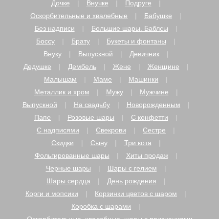
Дочке
Внучке
Подруге
Оскорбительные и хвалебные
Бабушке
Без надписи
Большие шары. Баблсы
Боссу
Брату
Букеты и фонтаны
Внуку
Выпускной
Девичник
Дедушке
Дембель
Жене
Женщине
Малышам
Маме
Машинки
Металлик и хром
Мужу
Мужчине
Выпускной
На свадьбу
Новорожденным
Папе
Розовые шары
С конфетти
С надписями
Свекрови
Сестре
Скидки
Сыну
Три кота
Фольгированные шары
Хиты продаж
Черные шары
Шары с гелием
Шары сердца
День рождения
Корги и мопсики
Корзинки цветов с шаром
Коробка с шарами