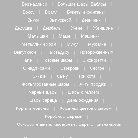
Без надписи
Большие шары. Баблсы
Боссу
Брату
Букеты и фонтаны
Внуку
Выпускной
Девичник
Дедушке
Дембель
Жене
Женщине
Малышам
Маме
Машинки
Металлик и хром
Мужу
Мужчине
Выпускной
На свадьбу
Новорожденным
Папе
Розовые шары
С конфетти
С надписями
Свекрови
Сестре
Скидки
Сыну
Три кота
Фольгированные шары
Хиты продаж
Черные шары
Шары с гелием
Шары сердца
День рождения
Корги и мопсики
Корзинки цветов с шаром
Коробка с шарами
Оскорбительные, хвалебные, шары с признаниями