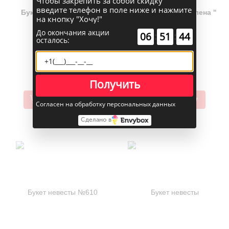
Чтобы закрепить за собой скидку
введите телефон в поле ниже и нажмите
Букет невесты №407
Букет невесты " Селена "
на кнопку "Хочу!"
"Лили"
До окончания акции
00
:
00
:
58
осталось:
8 900 руб.
8 900 руб.
Получить
В корзину
В корзину
Согласен на обработку персональных данных
Сделано в