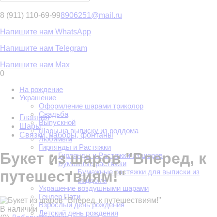
8 (911) 110-69-99
8906251@mail.ru
Напишите нам WhatsApp
Напишите нам Telegram
Напишите нам Max
0
На рождение
Украшение
Оформление шарами триколор
Свадьба
Главная
Выпускной
Шары
Шары на выписку из роддома
Связки, наборы, фонтаны
Любимым
Гирлянды и Растяжки
Букет из шаров "Вперед, к
Гирлянды и Растяжки из шаров
Бумажные растяжки
Бумажные растяжки для выписки из
путешествиям!"
роддома
Украшение воздушными шарами
Гендер Пати
Взрослый день рождения
В наличии
Детский день рождения