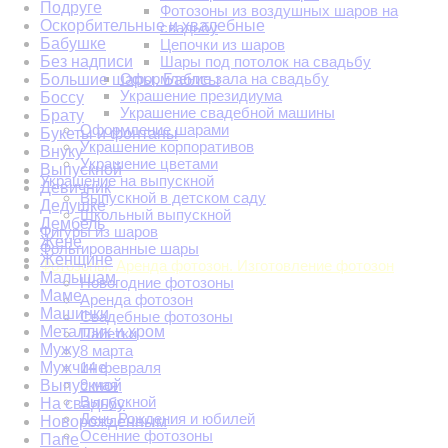
Подруге
Фотозоны из воздушных шаров на
Оскорбительные и хвалебные
свадьбу
Бабушке
Цепочки из шаров
Без надписи
Шары под потолок на свадьбу
Оформление зала на свадьбу
Большие шары. Баблсы
Украшение президиума
Боссу
Украшение свадебной машины
Брату
Оформление шарами
Букеты и фонтаны
Украшение корпоративов
Внуку
Украшение цветами
Выпускной
Украшение на выпускной
Девичник
Выпускной в детском саду
Дедушке
Школьный выпускной
Дембель
Фигуры из шаров
Жене
Фольгированные шары
Женщине
Фотозоны. Аренда фотозон. Изготовление фотозон
Малышам
Новогодние фотозоны
Маме
Аренда фотозон
Машинки
Свадебные фотозоны
Металлик и хром
Пайетки
Мужу
8 марта
Мужчине
14 февраля
9 мая
Выпускной
Выпускной
На свадьбу
День Рождения и юбилей
Новорожденным
Осенние фотозоны
Папе