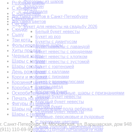
Фотозоны из шаров
Розовые шары
Хэллоуин
С конфетти
23 февраля
С надписями
Доставка цветов в Санкт-Петербурге
Свекрови
Доставка цветов
Сестре
Букет для невесты на свадьбу 2026
Скидки
Белый букет невесты
Сыну
Букет из роз
Три кота
Букеты с диантусом
Фольгированные шары
Букет невесты с лавандой
Хиты продаж
Букет невесты с орхидеями
Черные шары
Букет невесты с хлопком
Шары с гелием
Букет невесты с эустомой
Шары сердца
Букет с гортензией
Букет с каллами
День рождения
Букет с пионами
Корги и мопсики
Букет с ранункулюсами
Корзинки цветов с шаром
Букеты звёзд
Коробка с шарами
Весенний букет
Оскорбительные, хвалебные, шары с признаниями
Зимний букет невесты
Печать на шарах
Красный букет невесты
Фигуры из шаров
Летний букет
Шары на определение пола ребенка
Осенний букет невесты
Шары с гелием
Розовые, персиковые и пудровые
С полевыми цветами
г. Санкт-Петербург, М. Московская, ул. Варшавская, дом 94
8
Синий, голубой, сиреневый букет
(911) 110-69-99
8906251@mail.ru
Напишите нам
Хиты