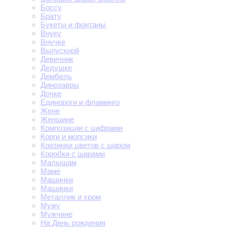
Боссу
Брату
Букеты и фонтаны
Внуку
Внучке
Выпускной
Девичник
Дедушке
Дембель
Динозавры
Дочке
Единороги и фламинго
Жене
Женщине
Композиции с цифрами
Корги и мопсики
Корзинки цветов с шаром
Коробки с шарами
Малышам
Маме
Машинки
Машинки
Металлик и хром
Мужу
Мужчине
На День рождения