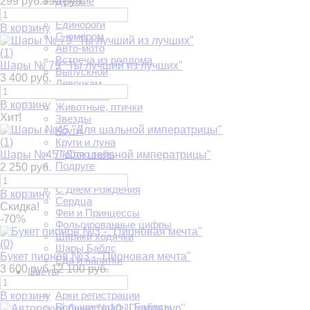
299 руб.
350 руб.
Детские
Дочке
Единороги
В корзину
С юмором
Авто-мото
(1)
Встреча из роддома
Шары № 79 "Ты лучший из лучших"
Выпускной
3 400 руб.
Девочкам
Мальчикам
В корзину
Животные, птички
Хит!
Звезды
Круги
(1)
Круги и луна
Люблю тебя
Шары №45 "Для шальной императрицы"
Подруге
2 250 руб.
Мульт герои
С Днем Рождения
В корзину
Сердца
Скидка!
Феи и Принцессы
-70%
Фольгированные цифры
Шарики ходячки
(0)
Шары Баблс
Букет пионов №3 - "Пионовая мечта"
Еда и напитки
3 600 руб.
12 100 руб.
Цветы
Свадьба
Арки регистрации
В корзину
Большие шары. Баблсы