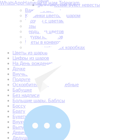
WhatsApp
Напишите нам Telegram
Экзотический букет невесты
Важное о цветах
Корзинки цветов с шаром
Корзины с цветами
Розы
Сердца из цветов
Фигуры из цветов
Цветы в конверте
Цветы в шляпных коробках
Цветы из шаров
Цифры из шаров
На День рождения
Дочке
Внучке
Подруге
Оскорбительные и хвалебные
Бабушке
Без надписи
Большие шары. Баблсы
Боссу
Брату
Букеты и фонтаны
Внуку
Выпускной
Девичник
Дедушке