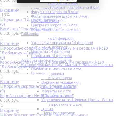
6 500 руб.
Букеты из шаров на 9 мая
Растяжки, плакаты, наклейки на 9 мая
В корзину
Фигуры из шаров на 9 мая
-13%
Фольгированные шары на 9 мая
Цветы на 9 мая
(0)
Цифры из шаров на 9 мая
Букет роз "Поцелуй принцессы!"
Шары под потолок на 9 мая
6 500 руб.
7 500 руб.
Любимым
Подарки на 14 февраля
Украшение шарами на 14 февраля
В корзину
Хиты на 14 февраля
Цветы на 14 февраля
Шарики на 14 февраля
(0)
Корпоративное мероприятие
Коробка-сюрприз с фольгированными сердцами №18
Новорожденные. Шары. Магниты. Наклейки. Цветы
"Любимому человеку"
Наклейки и магниты на авто
6 500 руб.
Родилась девочка
Букеты из шаров
В корзину
Варианты украшения
Гирлянды|Плакаты
(0)
Магниты на авто
Наклейки на авто
Коробка сюрприз №49 "Роза в золоте"
Украшение авто. Шарики. Цветы. Ленты
6 500 руб.
Фольгированные шары
Цветы
В корзину
Шары под потолок