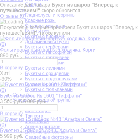
Сердца
Описание для товара
Букет из шаров "Вперед, к
Цветы
путешествиям!"
скоро обновится
Гладиолусы и георгины
Отзывы (
0
)
Красные розы
Французские розы
Покупатели, которые приобрели Букет из шаров "Вперед, к
Букеты роз
путешествиям!", также купили
Букеты с пионами
Дофаминовый букет
(0)
Букеты с герберами
Фольгированный шар №5 ходячка, Корги
Букеты с гипсофилой
890 руб.
Букеты с гортензией
Букеты с каллами
В корзину
Букеты с лилиями
Хит!
Букеты с орхидеями
Букеты с подсолнухами
-30%
Букеты с ранункулюсами
Букеты с тюльпанами
(0)
Свадьба
Букет из шаров № 1601 "Тиффани"
Украшение входной группы
3 500 руб.
5 000 руб.
Фотозоны
Мне 1 годик
В корзину
Три кота
1 сентября
(0)
Аренда фотозон
Букет из 15 пионов №43 "Альфа и Омега"
Детские фотозоны
5 999 руб.
Свадебные фотозоны