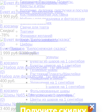
Гирлянды. Растяжки. Плакаты.
Квесты и игры
(0)
Колпачки, дудочки, галстучки и посуда
Букет из пионов "Воздушное чудо"
Костюмированная доставка
3 900 руб.
Наборы для праздника и фотосессии
Салют из бабочек
В корзину
Свечи для торта
Скидка!
Тортики
-78%
Фонарики желаний
Хлопушки и конфетти
(0)
Цифры
Повод
Букет пионов "Белоснежная сказка"
1 сентября
1 999 руб.
9 000 руб.
Арки и гирлянды
Букеты из шаров на 1 сентября
В корзину
Букеты цветов на 1 сентября
Гелиевые шары
(0)
Растяжки/Плакаты/Наклейки
Набор для фотосессии "Ты звезда!"
Украшение и декор
400 руб.
Украшения на 1 сентября
Фигуры из шаров на 1 сентября
В корзину
Фольгированные шары
Фотозоны на 1 сентября
Цветы из шаров на 1 сентября
(0)
Цифры из шаров на 1 сентября
×
Шары №65 "Для успешного мужчины"
Получите скидку
14 февраля
3 400 руб.