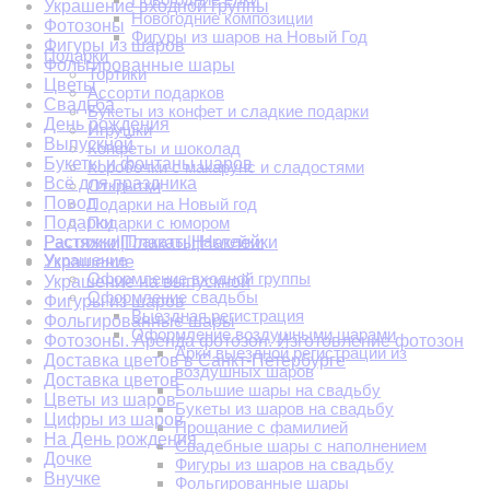
Украшение входной группы
Новогодние композиции
Фотозоны
Фигуры из шаров на Новый Год
Фигуры из шаров
Подарки
Фольгированные шары
Тортики
Цветы
Ассорти подарков
Свадьба
Букеты из конфет и сладкие подарки
День рождения
Игрушки
Выпускной
Конфеты и шоколад
Букеты и фонтаны шаров
Коробочки с макарунс и сладостями
Всё для праздника
Открытки
Повод
Подарки на Новый год
Подарки
Подарки с юмором
Растяжки|Плакаты|Наклейки
Растяжки|Плакаты|Наклейки
Украшение
Украшение
Оформление входной группы
Украшение на выпускной
Оформление свадьбы
Фигуры из шаров
Выездная регистрация
Фольгированные шары
Оформление воздушными шарами
Фотозоны. Аренда фотозон. Изготовление фотозон
Арки выездной регистрации из
Доставка цветов в Санкт-Петербурге
воздушных шаров
Доставка цветов
Большие шары на свадьбу
Цветы из шаров
Букеты из шаров на свадьбу
Цифры из шаров
Прощание с фамилией
На День рождения
Свадебные шары с наполнением
Дочке
Фигуры из шаров на свадьбу
Внучке
Фольгированные шары