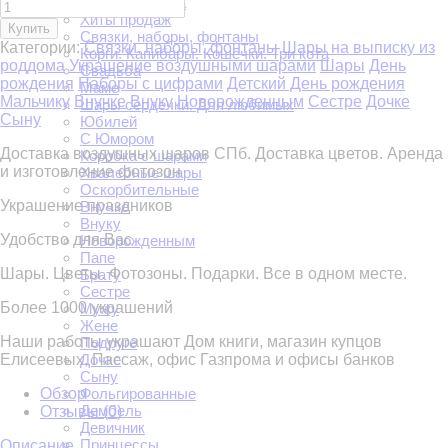
Скидки августа
Хиты продаж
Купить
Связки, наборы, фонтаны
Категории:
Связки, наборы, фонтаны
Шары на выписку из
Корги. Капибары. Кошечки. Три кота
роддома
Украшение воздушными шарами
Шары
День
Свадьба
рождения
Наборы с цифрами
Детский День рождения
Маме
Мальчику
Внучке
Внуку
Новорожденным
Сестре
Дочке
Шары сердечки. Для любимых
Сыну
Юбилей
С Юмором
Доставка воздушных шаров СПб. Доставка цветов. Аренда
Коробка с шарами
и изготовление фотозон
Хвалебные шары
Оскорбительные
Украшение праздников
Внучке
Внуку
Удобство для Вас
Новорожденным
Папе
Шары. Цветы. Фотозоны. Подарки. Все в одном месте.
Брату
Сестре
Более 1000 украшений
Мужу
Жене
Наши работы украшают Дом книги, магазин купцов
Подруге
Елисеевых, Пассаж, офис Газпрома и офисы банков
Дочке
Сыну
Обзор
Фольгированные
Дембель
Отзывы (
0
)
Девичник
Принцессы
Описание