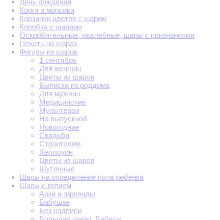
День рождения
Корги и мопсики
Корзинки цветов с шаром
Коробка с шарами
Оскорбительные, хвалебные, шары с признаниями
Печать на шарах
Фигуры из шаров
1 сентября
Для женщин
Цветы из шаров
Выписка из роддома
Для мужчин
Медицинские
Мультгерои
На выпускной
Новогодние
Свадьба
Строителям
Хеллоуин
Цветы из шаров
Шуточные
Шары на определение пола ребенка
Шары с гелием
Арки и гирлянды
Бабушке
Без надписи
Большие шары. Баблсы