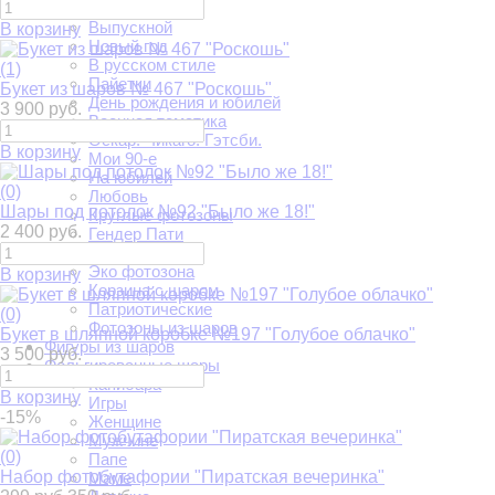
Юбилей 50 лет
Выпускной
В корзину
Новый год
В русском стиле
(1)
Пайетки
Букет из шаров № 467 "Роскошь"
День рождения и юбилей
3 900 руб.
Военная тематика
Оскар. Чикаго. Гэтсби.
В корзину
Мои 90-е
На юбилей
(0)
Любовь
Шары под потолок №92 "Было же 18!"
Круглые фотозоны
2 400 руб.
Гендер Пати
Выставка
Эко фотозона
В корзину
Корзина с шаром
Патриотические
(0)
Фотозоны из шаров
Букет в шляпной коробке №197 "Голубое облачко"
Фигуры из шаров
3 500 руб.
Фольгированные шары
Капибара
В корзину
Игры
-15%
Женщине
Мужчине
(0)
Папе
Набор фотобутафории "Пиратская вечеринка"
Маме