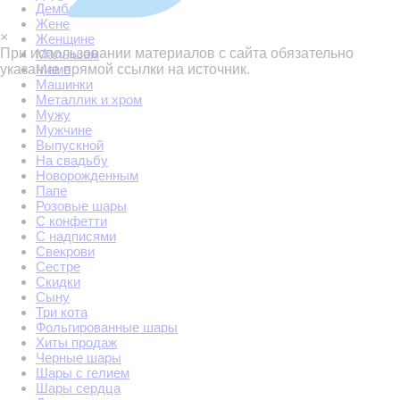
Дембель
Жене
×
Женщине
При использовании материалов с сайта обязательно
Малышам
указание прямой ссылки на источник.
Маме
Машинки
Металлик и хром
Мужу
Мужчине
Выпускной
На свадьбу
Новорожденным
Папе
Розовые шары
С конфетти
С надписями
Свекрови
Сестре
Скидки
Сыну
Три кота
Фольгированные шары
Хиты продаж
Черные шары
Шары с гелием
Шары сердца