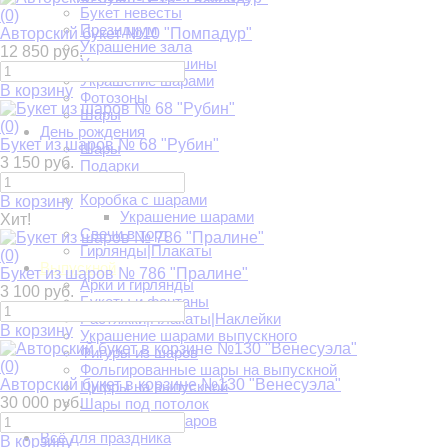
Букет невесты
(0)
Президиум
Авторский букет №10 "Помпадур"
Украшение зала
12 850 руб.
Украшение машины
Украшение шарами
В корзину
Фотозоны
Шары
(0)
День рождения
Букет из шаров № 68 "Рубин"
Шары
3 150 руб.
Подарки
Сладости
Коробка с шарами
В корзину
Украшение шарами
Хит!
Свечи в торт
Гирлянды|Плакаты
(0)
Выпускной
Букет из шаров № 786 "Пралине"
Арки и гирлянды
3 100 руб.
Букеты и фонтаны
Растяжки|Плакаты|Наклейки
В корзину
Украшение шарами выпускного
Фигуры из шаров
(0)
Фольгированные шары на выпускной
Авторский букет в корзине №130 "Венесуэла"
Цифры на выпускной
30 000 руб.
Шары под потолок
Букеты и фонтаны шаров
Всё для праздника
В корзину