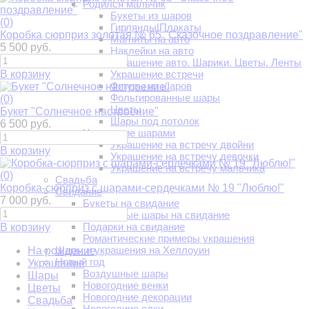
Родился мальчик
Букеты из шаров
(0)
Гирлянды|Плакаты
Коробка сюрприз золотая № 65 "Сказочное поздравление"
Магниты на авто
5 500 руб.
Наклейки на авто
Украшение авто. Шарики. Цветы. Ленты
В корзину
Украшение встречи
Фигуры из шаров
Фольгированные шары
(0)
Цветы
Букет "Солнечное настроение"
Шары под потолок
6 500 руб.
Украшение шарами
Украшение на встречу двойни
В корзину
Украшение на встречу девочки
Украшение на встречу мальчика
(0)
Свадьба
Коробка-сюрприз с шарами-сердечками № 19 "Люблю!"
Свидание
7 000 руб.
Букеты на свидание
Воздушные шары на свидание
Подарки на свидание
В корзину
Романтические примеры украшения
Шары и украшения на Хеллоуин
На рождение
Новый год
Украшение
Воздушные шары
Шары
Новогодние венки
Цветы
Новогодние декорации
Свадьба
Новогодние елки