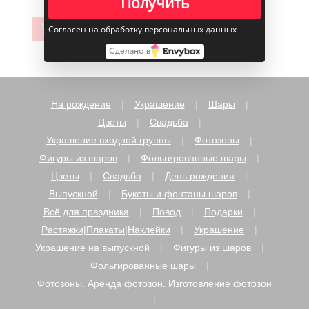
Получить
В корзину
Согласен на обработку персональных данных
Сделано в
На рождение
Украшение
Шары
Цветы
Свадьба
Украшение входной группы
Фотозоны
Фигуры из шаров
Фольгированные шары
Цветы
Свадьба
День рождения
Выпускной
Букеты и фонтаны шаров
Всё для праздника
Повод
Подарки
Растяжки|Плакаты|Наклейки
Украшение
Украшение на выпускной
Фигуры из шаров
Фольгированные шары
Фотозоны. Аренда фотозон. Изготовление фотозон