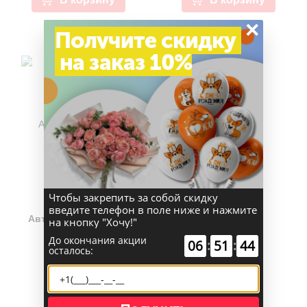
×
Получите скидку
на заказ 10%
Чтобы закрепить за собой скидку
(0)
введите телефон в поле ниже и нажмите
Авторский букет №6
на кнопку "Хочу!"
"Полонез"
До окончания акции
06
:
51
:
44
осталось:
15 200 руб.