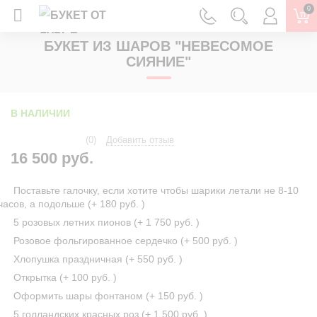
0
ГЛАВНАЯ
ШАРЫ
СВЯЗКИ, НАБОРЫ, ФОНТАНЫ
БУКЕТ ИЗ ШАРОВ "НЕВЕСОМОЕ
СИЯНИЕ"
В НАЛИЧИИ
(0)
Добавить отзыв
16 500 руб.
Поставьте галочку, если хотите чтобы шарики летали не 8-10
часов, а подольше (+
180 руб.
)
5 розовых летних пионов (+
1 750 руб.
)
Розовое фольгированное сердечко (+
500 руб.
)
Хлопушка праздничная (+
550 руб.
)
Открытка (+
100 руб.
)
Оформить шары фонтаном (+
150 руб.
)
5 голландских красных роз (+
1 500 руб.
)