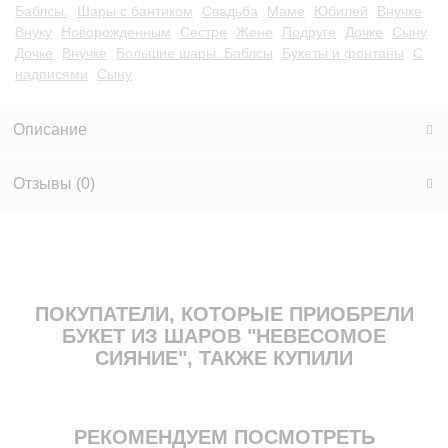
Баблсы.
Шары с бантиком
Свадьба
Маме
Юбилей
Внучке
Внуку
Новорожденным
Сестре
Жене
Подруге
Дочке
Сыну
Дочке
Внучке
Большие шары. Баблсы
Букеты и фонтаны
С
надписями
Сыну
Описание
Отзывы (
0
)
ПОКУПАТЕЛИ, КОТОРЫЕ ПРИОБРЕЛИ
БУКЕТ ИЗ ШАРОВ "НЕВЕСОМОЕ
СИЯНИЕ", ТАКЖЕ КУПИЛИ
РЕКОМЕНДУЕМ ПОСМОТРЕТЬ