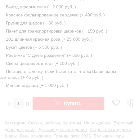
Выезд оформителя (+
2 000 руб.
)
Красное фольгированное сердечко (+
400 руб.
)
Грузик для шаров (+
30 руб.
)
Пакет для транспортировки шариков (+
150 руб.
)
101 длинная красная роза (+
29 000 руб.
)
Букет цветов (+
5 500 руб.
)
Растяжка "С Днем рождения" (+
350 руб.
)
Свеча феерверк в торт (+
150 руб.
)
Поставьте галочку, если Вы хотите, чтобы Ваши шары
светились (+
45 руб.
)
Мягкая игрушка (+
1 000 руб.
)
Купить
Категории:
Связки, наборы, фонтаны
На рождение
Взрослый
день рождения
Детский день рождения
Встреча из роддома
Шары
День рождения
Тренды лета 2026
Большие шары.