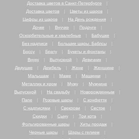
Доставка цветов в Санкт-Петербурге
Доставка цветов
Цветы из шаров
Цифры из шаров
На День рождения
Дочке
Внучке
Подруге
Оскорбительные и хвалебные
Бабушке
Без надписи
Большие шары. Баблсы
Боссу
Брату
Букеты и фонтаны
Внуку
Выпускной
Девичник
Дедушке
Дембель
Жене
Женщине
Малышам
Маме
Машинки
Металлик и хром
Мужу
Мужчине
Выпускной
На свадьбу
Новорожденным
Папе
Розовые шары
С конфетти
С надписями
Свекрови
Сестре
Скидки
Сыну
Три кота
Фольгированные шары
Хиты продаж
Черные шары
Шары с гелием