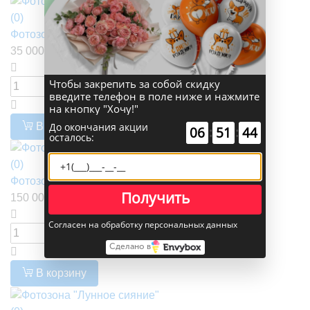
(0)
Фотозона "Самый нежный секрет"
35 000 руб.
Чтобы закрепить за собой скидку
введите телефон в поле ниже и нажмите
на кнопку "Хочу!"
До окончания акции
В корзину
00
:
00
:
58
осталось:
(0)
Фотозона "Галерея"
Получить
150 000 руб.
Согласен на обработку персональных данных
Сделано в
В корзину