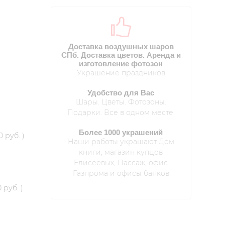
Доставка воздушных шаров
СПб. Доставка цветов. Аренда и
изготовление фотозон
Украшение праздников
Удобство для Вас
Шары. Цветы. Фотозоны.
Подарки. Все в одном месте.
Более 1000 украшений
0 руб.
)
Наши работы украшают Дом
книги, магазин купцов
Елисеевых, Пассаж, офис
Газпрома и офисы банков
 руб.
)