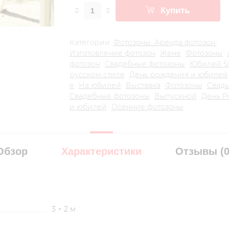
Купить
Категории:
Фотозоны. Аренда фотозон.
Изготовление фотозон
Жене
Фотозоны
фотозон
Свадебные фотозоны
Юбилей 50
русском стиле
День рождения и юбилей
е
На юбилей
Выставка
Фотозоны
Свадь
Свадебные фотозоны
Выпускной
День Р
и юбилей
Осенние фотозоны
Обзор
Характеристики
Отзывы (
3 × 2 м