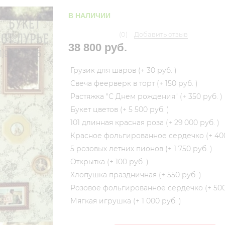
В НАЛИЧИИ
(0)
Добавить отзыв
38 800 руб.
Грузик для шаров (+
30 руб.
)
Свеча феерверк в торт (+
150 руб.
)
Растяжка "С Днем рождения" (+
350 руб.
)
Букет цветов (+
5 500 руб.
)
101 длинная красная роза (+
29 000 руб.
)
Красное фольгированное сердечко (+
40
5 розовых летних пионов (+
1 750 руб.
)
Открытка (+
100 руб.
)
Хлопушка праздничная (+
550 руб.
)
Розовое фольгированное сердечко (+
500
Мягкая игрушка (+
1 000 руб.
)