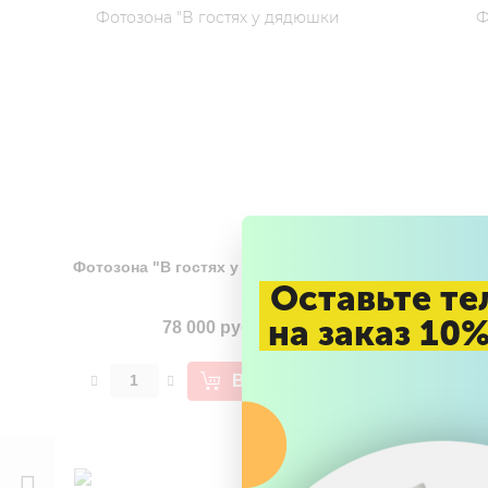
(0)
Фотозона "В гостях у дядюшки Ау"
Фо
Оставьте те
на заказ 10
78 000 руб.
В корзину
Фотозона
на
Хеллоуин