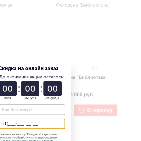
Скидка на онлайн заказ
(0)
До окончания акции осталось:
 школа"
Фотозона "Библиотека"
01
22
58
68 000 руб.
часы
минуты
секунды
рзину
В корзину
ажимая на кнопку "
Получить
", я даю свое
огласие на обработку моих персональных
анных и принимаю
условия соглашения