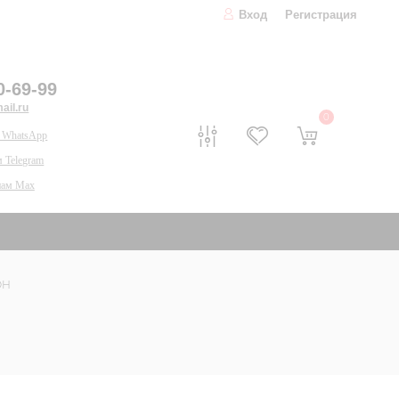
Вход
Регистрация
0-69-99
il.ru
0
 WhatsApp
 Telegram
нам Max
ОН