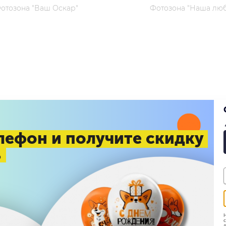
(0)
(0)
тозона "Ваш Оскар"
Фотозона "Наша любимая
лефон и получите скидку
%
65 000 руб.
28 000 руб.
В корзину
В ко
Н
с
д