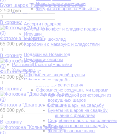
Новогодние композиции
Букет шаров "Рапсодия в стиле Блюз"
Фигуры из шаров на Новый Год
2 500 руб.
Подарки
Тортики
В корзину
Ассорти подарков
Букеты из конфет и сладкие подарки
(0)
Игрушки
Фотозона "Чистота"
Конфеты и шоколад
65 000 руб.
Коробочки с макарунс и сладостями
Открытки
Подарки на Новый год
В корзину
Подарки с юмором
Растяжки|Плакаты|Наклейки
(0)
Украшение
Фотозона "Зефир"
Оформление входной группы
40 000 руб.
Оформление свадьбы
Выездная регистрация
В корзину
Оформление воздушными шарами
Арки выездной регистрации из
(0)
воздушных шаров
Фотозона "Драгоценный шелк"
Большие шары на свадьбу
65 000 руб.
Букеты из шаров на свадьбу
Прощание с фамилией
Свадебные шары с наполнением
В корзину
Фигуры из шаров на свадьбу
Фольгированные шары
(0)