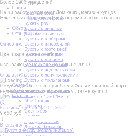
Более 1000 украшений
Сердца
Цветы
Наши работы украшают Дом книги, магазин купцов
Красные розы
Елисеевых, Пассаж, офис Газпрома и офисы банков
Французские розы
Букеты роз
Обзор
Букеты с пионами
Отзывы (
0
)
Дофаминовый букет
Букеты с герберами
Описание
Букеты с гипсофилой
Букеты с гортензией
Цвет шара на ваш выбор
Букеты с каллами
Букеты с лилиями
Изображение на шаре не больше 20*13
Букеты с орхидеями
Букеты с подсолнухами
Отзывы (
0
)
Букеты с ранункулюсами
Букеты с тюльпанами
Свадьба
Покупатели, которые приобрели Фольгированный шар с
Украшение входной группы
индивидуальным изображением , также купили
Фотозоны
Мне 1 годик
(0)
Три кота
Корзинка цветов №50 "Ника"
1 сентября
9 650 руб.
На годик
Аренда фотозон
В корзину
Детские фотозоны
Свадебные фотозоны
(0)