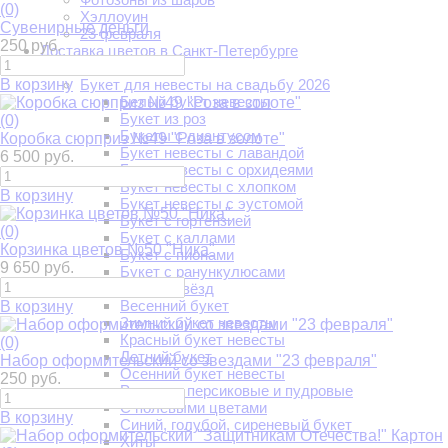
(0)
Хэллоуин
Сувенирные деньги
23 февраля
250 руб.
Доставка цветов в Санкт-Петербурге
Доставка цветов
В корзину
Букет для невесты на свадьбу 2026
Белый букет невесты
Букет из роз
(0)
Букеты с диантусом
Коробка сюрприз №49 "Роза в золоте"
Букет невесты с лавандой
6 500 руб.
Букет невесты с орхидеями
Букет невесты с хлопком
В корзину
Букет невесты с эустомой
Букет с гортензией
(0)
Букет с каллами
Корзинка цветов №50 "Ника"
Букет с пионами
9 650 руб.
Букет с ранункулюсами
Букеты звёзд
Весенний букет
В корзину
Зимний букет невесты
Красный букет невесты
(0)
Летний букет
Набор оформительский со звездами "23 февраля"
Осенний букет невесты
250 руб.
Розовые, персиковые и пудровые
С полевыми цветами
В корзину
Синий, голубой, сиреневый букет
Хиты