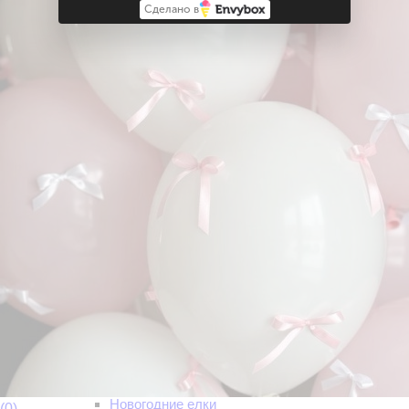
Родился мальчик
Сделано в
Букеты из шаров
Гирлянды|Плакаты
Магниты на авто
Наклейки на авто
Украшение авто. Шарики. Цветы. Ленты
Украшение встречи
Фигуры из шаров
Фольгированные шары
Цветы
Шары под потолок
Украшение шарами
Украшение на встречу двойни
Украшение на встречу девочки
Украшение на встречу мальчика
Свадьба
Свидание
Букеты на свидание
Воздушные шары на свидание
Подарки на свидание
Романтические примеры украшения
Шары и украшения на Хеллоуин
Новый год
Воздушные шары
Новогодние венки
Новогодние декорации
Новогодние елки
(0)