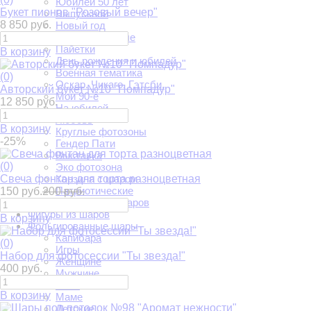
Юбилей 50 лет
Букет пионов "Розовый вечер"
Выпускной
8 850 руб.
Новый год
В русском стиле
Пайетки
В корзину
День рождения и юбилей
Военная тематика
(0)
Оскар. Чикаго. Гэтсби.
Авторский букет №10 "Помпадур"
Мои 90-е
12 850 руб.
На юбилей
Любовь
В корзину
Круглые фотозоны
-25%
Гендер Пати
Выставка
(0)
Эко фотозона
Свеча фонтан для торта разноцветная
Корзина с шаром
Патриотические
150 руб.
200 руб.
Фотозоны из шаров
Фигуры из шаров
В корзину
Фольгированные шары
Капибара
(0)
Игры
Набор для фотосессии "Ты звезда!"
Женщине
400 руб.
Мужчине
Папе
В корзину
Маме
Детские