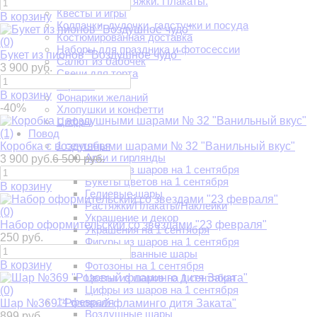
Гирлянды. Растяжки. Плакаты.
Квесты и игры
В корзину
Колпачки, дудочки, галстучки и посуда
Костюмированная доставка
(0)
Наборы для праздника и фотосессии
Букет из пионов "Воздушное чудо"
Салют из бабочек
3 900 руб.
Свечи для торта
Тортики
В корзину
Фонарики желаний
-40%
Хлопушки и конфетти
Цифры
(1)
Повод
1 сентября
Коробка с воздушными шарами № 32 "Ванильный вкус"
Арки и гирлянды
3 900 руб.
6 500 руб.
Букеты из шаров на 1 сентября
Букеты цветов на 1 сентября
В корзину
Гелиевые шары
Растяжки/Плакаты/Наклейки
(0)
Украшение и декор
Набор оформительский со звездами "23 февраля"
Украшения на 1 сентября
250 руб.
Фигуры из шаров на 1 сентября
Фольгированные шары
В корзину
Фотозоны на 1 сентября
Цветы из шаров на 1 сентября
Цифры из шаров на 1 сентября
(0)
14 февраля
Шар №369 "Розовый фламинго дитя Заката"
Воздушные шары
899 руб.