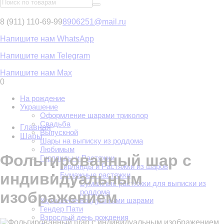
8 (911) 110-69-99
8906251@mail.ru
Напишите нам WhatsApp
Напишите нам Telegram
Напишите нам Max
0
На рождение
Украшение
Оформление шарами триколор
Свадьба
Главная
Выпускной
Шары
Шары на выписку из роддома
Любимым
Фольгированный шар с
Гирлянды и Растяжки
Гирлянды и Растяжки из шаров
индивидуальным
Бумажные растяжки
Бумажные растяжки для выписки из
роддома
изображением
Украшение воздушными шарами
Гендер Пати
Взрослый день рождения