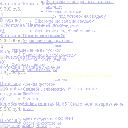
Фотозоны из воздушных шаров на
Фотозона "Колье любимой"
свадьбу
9 000 руб.
Цепочки из шаров
Шары под потолок на свадьбу
В корзину
Оформление зала на свадьбу
Украшение президиума
(0)
Украшение свадебной машины
Фотозона "Цветочный дождь"
Оформление шарами
Украшение корпоративов
200 000 руб.
Украшение цветами
Украшение на выпускной
В корзину
Выпускной в детском саду
Школьный выпускной
(0)
Фигуры из шаров
Фотозона "Розовое дыхание"
Фольгированные шары
120 000 руб.
Фотозоны. Аренда фотозон. Изготовление фотозон
Новогодние фотозоны
В корзину
Аренда фотозон
Свадебные фотозоны
Пайетки
8 марта
(0)
14 февраля
Коробка сюрприз золотая № 65 "Сказочное поздравление"
9 мая
5 500 руб.
Выпускной
День Рождения и юбилей
В корзину
Осенние фотозоны
Фотозоны из шаров