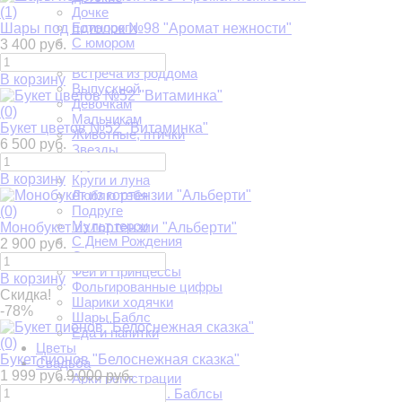
(1)
Дочке
Единороги
Шары под потолок №98 "Аромат нежности"
С юмором
3 400 руб.
Авто-мото
Встреча из роддома
В корзину
Выпускной
Девочкам
(0)
Мальчикам
Букет цветов №52 "Витаминка"
Животные, птички
6 500 руб.
Звезды
Круги
В корзину
Круги и луна
Люблю тебя
Подруге
(0)
Мульт герои
Монобукет из гортензии "Альберти"
С Днем Рождения
2 900 руб.
Сердца
Феи и Принцессы
В корзину
Фольгированные цифры
Скидка!
Шарики ходячки
-78%
Шары Баблс
Еда и напитки
(0)
Цветы
Букет пионов "Белоснежная сказка"
Свадьба
1 999 руб.
9 000 руб.
Арки регистрации
Большие шары. Баблсы