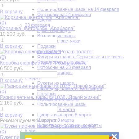
Подарки
Фольгированные шары на 14 февраля
В корзину
Фотозоны на 14 февраля
Цветы
(0)
23 февраля
Корзинка цветов №9 "Арабелла"
Арки. Гирлянды
10 200 руб.
Воздушные шары
Гирлянды, растяжки
В корзину
Подарки
Украшение
Фигуры из шаров. Серьезные и не очень
(0)
Фольгированные шары
Коробка сюрприз №49 "Роза в золоте"
Фотозоны на 23 февраля
6 500 руб.
Шарики - цифры
8 марта
В корзину
Букеты из шаров
Гирлянды, плакаты на 8 марта
(0)
Подарки
Разноцветные шары №1035 "Яркой жизни!"
Украшение 8 марта
2 160 руб.
Фольгированные шары
Цветы на 8 марта
Цифры из шаров 8 марта
В корзину
Шары на 8 марта
Рекомендуем посмотреть
Шоколадки, тортики, конфеты
9 мая
(0)
×
Арки из шаров на 9 мая
Букет пионов №16 "Багровый поцелуй"