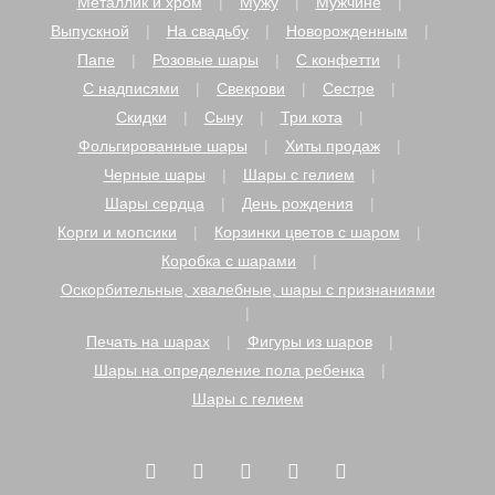
Металлик и хром
Мужу
Мужчине
Выпускной
На свадьбу
Новорожденным
Папе
Розовые шары
С конфетти
С надписями
Свекрови
Сестре
Скидки
Сыну
Три кота
Фольгированные шары
Хиты продаж
Черные шары
Шары с гелием
Шары сердца
День рождения
Корги и мопсики
Корзинки цветов с шаром
Коробка с шарами
Оскорбительные, хвалебные, шары с признаниями
Печать на шарах
Фигуры из шаров
Шары на определение пола ребенка
Шары с гелием