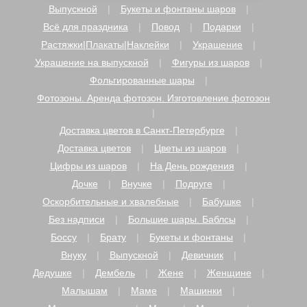
Выпускной
Букеты и фонтаны шаров
Всё для праздника
Повод
Подарки
Растяжки|Плакаты|Наклейки
Украшение
Украшение на выпускной
Фигуры из шаров
Фольгированные шары
Фотозоны. Аренда фотозон. Изготовление фотозон
Доставка цветов в Санкт-Петербурге
Доставка цветов
Цветы из шаров
Цифры из шаров
На День рождения
Дочке
Внучке
Подруге
Оскорбительные и хвалебные
Бабушке
Без надписи
Большие шары. Баблсы
Боссу
Брату
Букеты и фонтаны
Внуку
Выпускной
Девичник
Дедушке
Дембель
Жене
Женщине
Малышам
Маме
Машинки