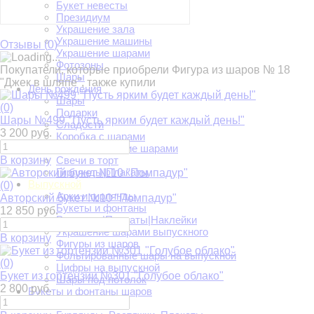
Букет невесты
Президиум
Украшение зала
Украшение машины
Отзывы (
0
)
Украшение шарами
Фотозоны
Покупатели, которые приобрели Фигура из шаров № 18
Шары
"Джек в шляпе", также купили
День рождения
Шары
(0)
Подарки
Шары №499 "Пусть ярким будет каждый день!"
Сладости
3 200 руб.
Коробка с шарами
Украшение шарами
В корзину
Свечи в торт
Гирлянды|Плакаты
Выпускной
(0)
Арки и гирлянды
Авторский букет №10 "Помпадур"
Букеты и фонтаны
12 850 руб.
Растяжки|Плакаты|Наклейки
Украшение шарами выпускного
В корзину
Фигуры из шаров
Фольгированные шары на выпускной
(0)
Цифры на выпускной
Букет из гортензии №301 "Голубое облако"
Шары под потолок
2 800 руб.
Букеты и фонтаны шаров
Всё для праздника