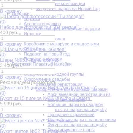
Новогодние композиции
Фигуры из шаров на Новый Год
В корзину
Подарки
Тортики
(0)
Ассорти подарков
Набор для фотосессии "Ты звезда!"
Букеты из конфет и сладкие подарки
400 руб.
Игрушки
Конфеты и шоколад
Коробочки с макарунс и сладостями
В корзину
Открытки
Подарки на Новый год
(0)
Подарки с юмором
Шары №953 "День юбилея"
Растяжки|Плакаты|Наклейки
3 400 руб.
Украшение
Оформление входной группы
В корзину
Оформление свадьбы
Рекомендуем посмотреть
Выездная регистрация
Оформление воздушными шарами
(0)
Арки выездной регистрации из
Букет из 15 пионов №43 "Альфа и Омега"
воздушных шаров
5 999 руб.
Большие шары на свадьбу
Букеты из шаров на свадьбу
Прощание с фамилией
В корзину
Свадебные шары с наполнением
Фигуры из шаров на свадьбу
(0)
Фольгированные шары
Букет цветов №52 "Витаминка"