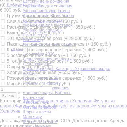
Детский день рождения
(0)
Добавить отзыв
Украшения для свидания
6 000 руб.
Украшение корпоратива
Арки и гирлянды из шаров
Грузик для шаров (+
30 руб.
)
Встреча из роддома
Свеча феерверк в торт (+
150 руб.
)
Украшения для выставок
Растяжка "С Днем рождения" (+
350 руб.
)
Украшение свадьбы
Букет цветов (+
5 500 руб.
)
Рука и сердце
101 длинная красная роза (+
29 000 руб.
)
Новый год
Пакет для транспортировки шариков (+
150 руб.
)
Украшения для выпускного
Шары
Красное фольгированное сердечко (+
400 руб.
)
1 сентября 2026
5 розовых летних пионов (+
1 750 руб.
)
День рождения подростка
5 голландских красных роз (+
1 500 руб.
)
День рождения
Открытка (+
100 руб.
)
Арки. Гирлянды. Каскады. Украшение входа.
Хлопушка праздничная (+
550 руб.
)
Россия
Розовое фольгированное сердечко (+
500 руб.
)
Тренды лета 2026
Наборы с цифрами
Мягкая игрушка (+
1 000 руб.
)
Детский День рождения
Большие шары. Баблсы.
Купить
Выпускной
Категории:
Шары и украшения на Хеллоуин
Фигуры из
Человек паук
шаров
Фигуры из шаров
Фигуры из шаров
Фигуры из шаров
Фигуры из шаров
Хеллоуин
Шары и цветы
Мальчику
Доставка воздушных шаров СПб. Доставка цветов. Аренда
Шары с бантиком
и изготовление фотозон
Скидки июня