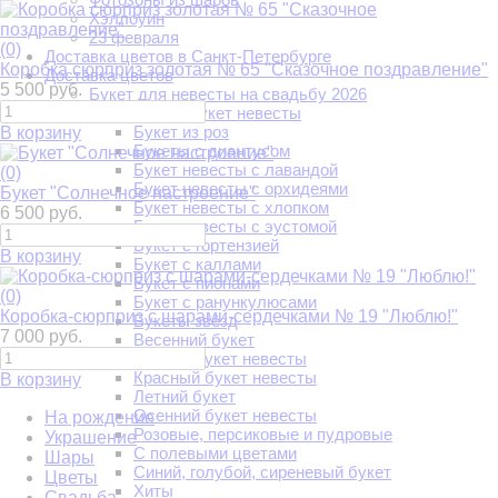
Хэллоуин
23 февраля
(0)
Доставка цветов в Санкт-Петербурге
Коробка сюрприз золотая № 65 "Сказочное поздравление"
Доставка цветов
5 500 руб.
Букет для невесты на свадьбу 2026
Белый букет невесты
Букет из роз
В корзину
Букеты с диантусом
Букет невесты с лавандой
(0)
Букет невесты с орхидеями
Букет "Солнечное настроение"
Букет невесты с хлопком
6 500 руб.
Букет невесты с эустомой
Букет с гортензией
В корзину
Букет с каллами
Букет с пионами
(0)
Букет с ранункулюсами
Коробка-сюрприз с шарами-сердечками № 19 "Люблю!"
Букеты звёзд
7 000 руб.
Весенний букет
Зимний букет невесты
Красный букет невесты
В корзину
Летний букет
Осенний букет невесты
На рождение
Розовые, персиковые и пудровые
Украшение
С полевыми цветами
Шары
Синий, голубой, сиреневый букет
Цветы
Хиты
Свадьба