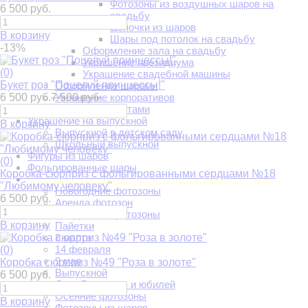
Фотозоны из воздушных шаров на
6 500 руб.
свадьбу
Цепочки из шаров
В корзину
Шары под потолок на свадьбу
-13%
Оформление зала на свадьбу
Украшение президиума
(0)
Украшение свадебной машины
Букет роз "Поцелуй принцессы!"
Оформление шарами
6 500 руб.
7 500 руб.
Украшение корпоративов
Украшение цветами
Украшение на выпускной
В корзину
Выпускной в детском саду
Школьный выпускной
Фигуры из шаров
(0)
Фольгированные шары
Коробка-сюрприз с фольгированными сердцами №18
Фотозоны. Аренда фотозон. Изготовление фотозон
"Любимому человеку"
Новогодние фотозоны
6 500 руб.
Аренда фотозон
Свадебные фотозоны
В корзину
Пайетки
8 марта
14 февраля
(0)
9 мая
Коробка сюрприз №49 "Роза в золоте"
Выпускной
6 500 руб.
День Рождения и юбилей
Осенние фотозоны
В корзину
Фотозоны из шаров