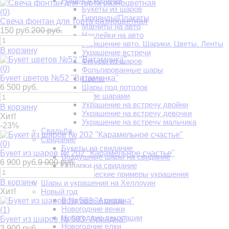
Родился мальчик
Букеты из шаров
(0)
Гирлянды|Плакаты
Свеча фонтан для торта разноцветная
Магниты на авто
150 руб.
200 руб.
Наклейки на авто
Украшение авто. Шарики. Цветы. Ленты
В корзину
Украшение встречи
Фигуры из шаров
(0)
Фольгированные шары
Букет цветов №52 "Витаминка"
Цветы
6 500 руб.
Шары под потолок
Украшение шарами
Украшение на встречу двойни
В корзину
Украшение на встречу девочки
Хит!
Украшение на встречу мальчика
-23%
Свадьба
Свидание
(0)
Букеты на свидание
Букет из шаров № 202 "Карамельное счастье"
Воздушные шары на свидание
6 900 руб.
9 000 руб.
Подарки на свидание
Романтические примеры украшения
В корзину
Шары и украшения на Хеллоуин
Хит!
Новый год
Воздушные шары
Новогодние венки
(1)
Новогодние декорации
Букет из шаров № 583 "Ариадна"
Новогодние елки
3 900 руб.