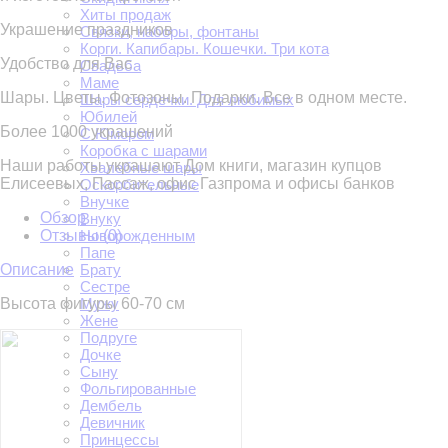
Хиты продаж
Украшение праздников
Связки, наборы, фонтаны
Корги. Капибары. Кошечки. Три кота
Удобство для Вас
Свадьба
Маме
Шары. Цветы. Фотозоны. Подарки. Все в одном месте.
Шары сердечки. Для любимых
Юбилей
Более 1000 украшений
С Юмором
Коробка с шарами
Наши работы украшают Дом книги, магазин купцов
Хвалебные шары
Елисеевых, Пассаж, офис Газпрома и офисы банков
Оскорбительные
Внучке
Обзор
Внуку
Отзывы (
0
)
Новорожденным
Папе
Описание
Брату
Сестре
Высота фигуры 60-70 см
Мужу
Жене
Подруге
Дочке
Сыну
Фольгированные
Дембель
Девичник
Принцессы