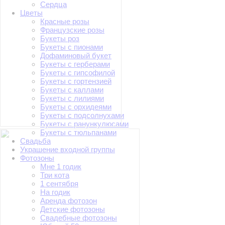
Сердца
Цветы
Красные розы
Французские розы
Букеты роз
Букеты с пионами
Дофаминовый букет
Букеты с герберами
Букеты с гипсофилой
Букеты с гортензией
Букеты с каллами
Букеты с лилиями
Букеты с орхидеями
Букеты с подсолнухами
Букеты с ранункулюсами
Букеты с тюльпанами
Свадьба
Украшение входной группы
Фотозоны
Мне 1 годик
Три кота
1 сентября
На годик
Аренда фотозон
Детские фотозоны
Свадебные фотозоны