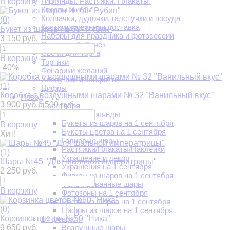
Гирлянды. Растяжки. Плакаты.
В корзину
Квесты и игры
Колпачки, дудочки, галстучки и посуда
(0)
Костюмированная доставка
Букет из шаров № 68 "Рубин"
Наборы для праздника и фотосессии
3 150 руб.
Салют из бабочек
Свечи для торта
В корзину
Тортики
-40%
Фонарики желаний
Хлопушки и конфетти
(1)
Цифры
Коробка с воздушными шарами № 32 "Ванильный вкус"
Повод
3 900 руб.
6 500 руб.
1 сентября
Арки и гирлянды
Букеты из шаров на 1 сентября
В корзину
Букеты цветов на 1 сентября
Хит!
Гелиевые шары
Растяжки/Плакаты/Наклейки
(1)
Украшение и декор
Шары №45 "Для шальной императрицы"
Украшения на 1 сентября
2 250 руб.
Фигуры из шаров на 1 сентября
Фольгированные шары
В корзину
Фотозоны на 1 сентября
Цветы из шаров на 1 сентября
(0)
Цифры из шаров на 1 сентября
Корзинка цветов №50 "Ника"
14 февраля
9 650 руб.
Воздушные шары