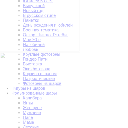
Юбилей 50 лет
Выпускной
Новый год
В русском стиле
Пайетки
День рождения и юбилей
Военная тематика
Оскар. Чикаго. Гэтсби.
Мои 90-е
На юбилей
Любовь
Круглые фотозоны
Гендер Пати
Выставка
Эко фотозона
Корзина с шаром
Патриотические
Фотозоны из шаров
Фигуры из шаров
Фольгированные шары
Капибара
Игры
Женщине
Мужчине
Папе
Маме
Детские