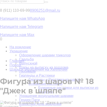
8 (911) 110-69-99
8906251@mail.ru
Напишите нам WhatsApp
Напишите нам Telegram
Напишите нам Max
0
На рождение
Украшение
Оформление шарами триколор
Свадьба
Главная
Выпускной
Повод
Шары на выписку из роддома
Шары и украшения на Хеллоуин
Любимым
Гирлянды и Растяжки
Фигура из шаров № 18
Гирлянды и Растяжки из шаров
Бумажные растяжки
Бумажные растяжки для выписки из
"Джек в шляпе"
роддома
Украшение воздушными шарами
Гендер Пати
Взрослый день рождения
В наличии