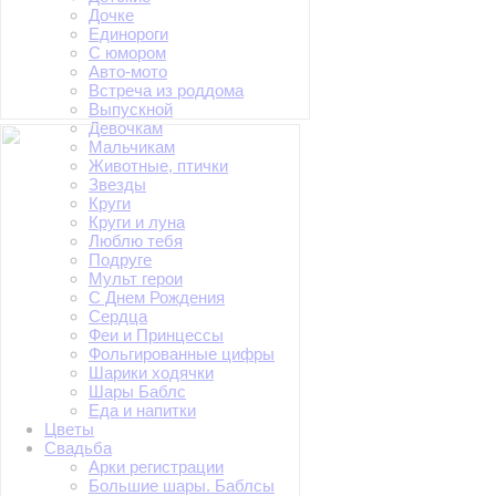
Дочке
Единороги
С юмором
Авто-мото
Встреча из роддома
Выпускной
Девочкам
Мальчикам
Животные, птички
Звезды
Круги
Круги и луна
Люблю тебя
Подруге
Мульт герои
С Днем Рождения
Сердца
Феи и Принцессы
Фольгированные цифры
Шарики ходячки
Шары Баблс
Еда и напитки
Цветы
Свадьба
Арки регистрации
Большие шары. Баблсы