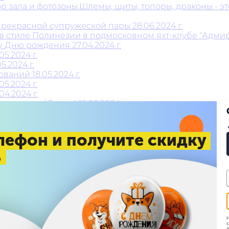
 зала и фотозоны.Шлемы, щиты, топоры, драконы - это
рекрасной супружеской пары 28.06.2024 г.
 стиле Полинезии в подмосковном яхт-клубе "Адмирал
 Дню рождения 27.04.2024 г.
5.2024 г.
.2024 г.
аний 18.05.2024 г.
5.2024 г.
4.2024 г.
 в стиле "Оскар" 15.08.2024 г.
4 г.
лефон и получите скидку
.
%
.2024 г.
фейных магазинов "Унция" - 22 года 15.08.2024-16.08.2
н"⚓ 21.09.2024 г.
4 г.
Н
с
д