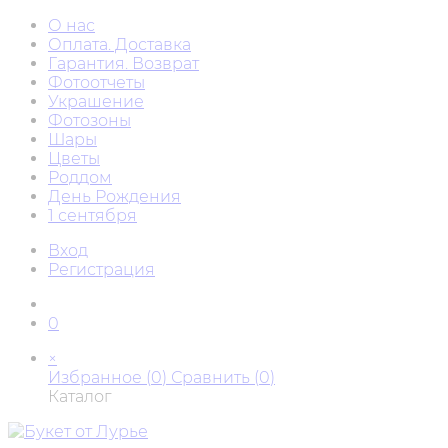
О нас
Оплата. Доставка
Гарантия. Возврат
Фотоотчеты
Украшение
Фотозоны
Шары
Цветы
Роддом
День Рождения
1 сентября
Вход
Регистрация
0
×
Избранное (
0
)
Сравнить (
0
)
Каталог