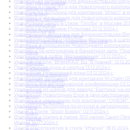
Новогодняя фотозона для администрации Фрунзе
Фигуры из шаров
Фотозона в стиле 90-х для Новогоднего корпорати
Шары и цветы
Новогодняя фотозона для компании "Илист" в рес
Мальчику
Фотозона и украшение для Новогоднего корпорат
Шары с бантиком
Новогодний декор в стиле "Гэтсби" в Москве 21.12
Скидки июня
Фотозона в Особняке Путилова 22.12.2024 г.
Хиты продаж
Карамельная фотозона для Администрации Фрунз
Связки, наборы, фонтаны
Украшение шатра и установка Фотозоны в шатре 
Корги. Капибары. Кошечки. Три кота
Фотозона и украшение Новогоднего корпоратива 
Свадьба
Фотозона на корпоратив в банкетном зале "Простр
Маме
Корпоратив в лофте "Вдохновение" 13.12.2024 г.
Шары сердечки. Для любимых
Украшение для "ВНИИГАЗ" Бц "8 Граней" 13.12.202
Юбилей
Предложение руки и сердца 13.12.2024 г.
С Юмором
Украшение Новогодней елки 03.12.2024 г.
Коробка с шарами
Новогодняя Фотозона для компании М-стайл 09.1
Хвалебные шары
Фотозона для ветеринарной конференции 03.12.
Оскорбительные
Украшение из шаров для завода "Балтика",на кор
Внучке
Украшение Новогодних Елок в двух ресторанах "THE
Внуку
Фотозона и украшение для компании "ОКВЭЙ" 29.
Новорожденным
Украшение Хеллоуина по-русски в загородном к
Папе
Декор в стиле "Форт Боярд" 02.11.2024 г.
Брату
Фотозона и Шатер в парке 300-летия Санкт-Пе
Сестре
Индии 14.07.2024 г.
Мужу
Декор мероприятия в стиле "Италия" 18.10.2024 г
Жене