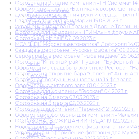
Фотозона на 9-летие компании «ТН Система» 14.1
Эко фотозона
Оформление завода «Балтика» к возрождению ист
Корзина с шаром
Декор для предложения руки и сердца, Трент Фр
Патриотические
Свадьба Александра и Марии 15.08.2023 г.
Фотозоны из шаров
Украшение номера шарами в Дворце Трезини 09
Фигуры из шаров
Фотозона для компании «НЕЙМА» на форуме АГ
Фольгированные шары
Фотозона "Loft hall" 06.09.2023 г.
Капибара
МСА "НПК Морсвязьавтоматика". Лофт холл 14.07.
Игры
Свадьба в ресторане "Русская рыбалка" 06.2023 
Женщине
Gender party в ресторане "Рыба на Даче" 25.06.20
Мужчине
Фотозона "Книжный рай" Пушкин "Буферный парк
Папе
Оформление свадьбы в эко-стиле Ресторан "Наша
Маме
Фотозона на открытие бара "Сплетни" Анны Асти
Детские
Фотозона с воздушным шаром на 14 февраля
Дочке
Оформление актового зала 01.04.2023 г.
Единороги
Фотозона для компании "Геоскан" 04.2023 г.
С юмором
Фотозона на 8 марта 07.03.2023 г.
Авто-мото
Фотозона на 8 марта 06.03.2023 г.
Встреча из роддома
Фотозона для компании "Теремок" 21.02.2023 г.
Выпускной
Оформление фотозоны для компании «Малахит» 2
Девочкам
ФОТОЗОНА "В ОЖИДАНИИ ЧУДА" 19.12.2022 г.
Мальчикам
Новогоднее оформление офиса компании «МАВИС
Животные, птички
Украшения и оформление фотозоны для Музея ж
Звезды
Фотозона «Двое у камина» 22.12.2022 г.