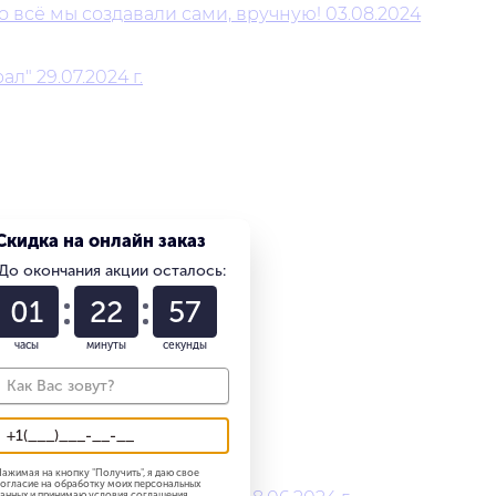
 всё мы создавали сами, вручную! 03.08.2024
" 29.07.2024 г.
Скидка на онлайн заказ
До окончания акции осталось:
01
22
56
часы
минуты
секунды
024 г.г.
ажимая на кнопку "
Получить
", я даю свое
огласие на обработку моих персональных
анных и принимаю
условия соглашения