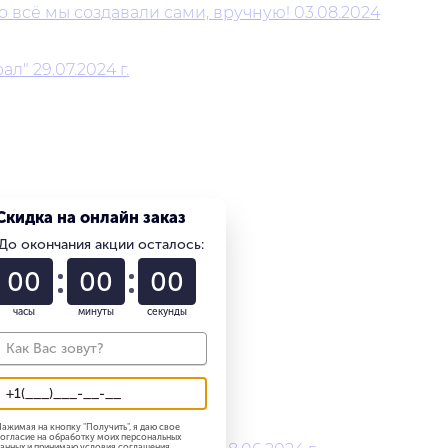
 всё мы создавали сами, вручную! 03.08.2024
" 29.07.2024 г.
Скидка на онлайн заказ
До окончания акции осталось:
01
22
58
часы
минуты
секунды
024 г.г.
ажимая на кнопку "
Получить
", я даю свое
огласие на обработку моих персональных
анных и принимаю
условия соглашения