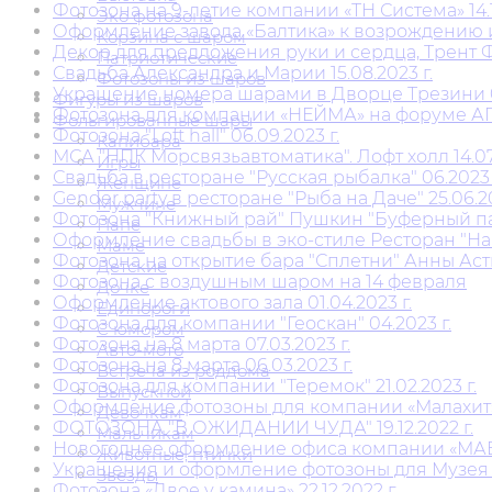
Фотозона на 9-летие компании «ТН Система» 14.1
Эко фотозона
Оформление завода «Балтика» к возрождению ист
Корзина с шаром
Декор для предложения руки и сердца, Трент Фр
Патриотические
Свадьба Александра и Марии 15.08.2023 г.
Фотозоны из шаров
Украшение номера шарами в Дворце Трезини 09
Фигуры из шаров
Фотозона для компании «НЕЙМА» на форуме АГ
Фольгированные шары
Фотозона "Loft hall" 06.09.2023 г.
Капибара
МСА "НПК Морсвязьавтоматика". Лофт холл 14.07.
Игры
Свадьба в ресторане "Русская рыбалка" 06.2023 
Женщине
Gender party в ресторане "Рыба на Даче" 25.06.20
Мужчине
Фотозона "Книжный рай" Пушкин "Буферный парк
Папе
Оформление свадьбы в эко-стиле Ресторан "Наша
Маме
Фотозона на открытие бара "Сплетни" Анны Асти
Детские
Фотозона с воздушным шаром на 14 февраля
Дочке
Оформление актового зала 01.04.2023 г.
Единороги
Фотозона для компании "Геоскан" 04.2023 г.
С юмором
Фотозона на 8 марта 07.03.2023 г.
Авто-мото
Фотозона на 8 марта 06.03.2023 г.
Встреча из роддома
Фотозона для компании "Теремок" 21.02.2023 г.
Выпускной
Оформление фотозоны для компании «Малахит» 2
Девочкам
ФОТОЗОНА "В ОЖИДАНИИ ЧУДА" 19.12.2022 г.
Мальчикам
Новогоднее оформление офиса компании «МАВИС
Животные, птички
Украшения и оформление фотозоны для Музея ж
Звезды
Фотозона «Двое у камина» 22.12.2022 г.