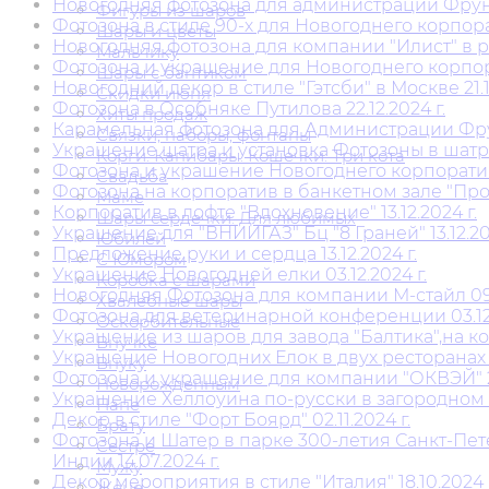
Новогодняя фотозона для администрации Фрунзе
Фигуры из шаров
Фотозона в стиле 90-х для Новогоднего корпорати
Шары и цветы
Новогодняя фотозона для компании "Илист" в рес
Мальчику
Фотозона и украшение для Новогоднего корпорат
Шары с бантиком
Новогодний декор в стиле "Гэтсби" в Москве 21.12
Скидки июня
Фотозона в Особняке Путилова 22.12.2024 г.
Хиты продаж
Карамельная фотозона для Администрации Фрунз
Связки, наборы, фонтаны
Украшение шатра и установка Фотозоны в шатре 
Корги. Капибары. Кошечки. Три кота
Фотозона и украшение Новогоднего корпоратива 
Свадьба
Фотозона на корпоратив в банкетном зале "Простр
Маме
Корпоратив в лофте "Вдохновение" 13.12.2024 г.
Шары сердечки. Для любимых
Украшение для "ВНИИГАЗ" Бц "8 Граней" 13.12.202
Юбилей
Предложение руки и сердца 13.12.2024 г.
С Юмором
Украшение Новогодней елки 03.12.2024 г.
Коробка с шарами
Новогодняя Фотозона для компании М-стайл 09.1
Хвалебные шары
Фотозона для ветеринарной конференции 03.12.
Оскорбительные
Украшение из шаров для завода "Балтика",на кор
Внучке
Украшение Новогодних Елок в двух ресторанах "THE
Внуку
Фотозона и украшение для компании "ОКВЭЙ" 29.
Новорожденным
Украшение Хеллоуина по-русски в загородном к
Папе
Декор в стиле "Форт Боярд" 02.11.2024 г.
Брату
Фотозона и Шатер в парке 300-летия Санкт-Пе
Сестре
Индии 14.07.2024 г.
Мужу
Декор мероприятия в стиле "Италия" 18.10.2024 г
Жене