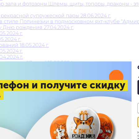
 зала и фотозоны.Шлемы, щиты, топоры, драконы - это
рекрасной супружеской пары 28.06.2024 г.
 стиле Полинезии в подмосковном яхт-клубе "Адмирал
 Дню рождения 27.04.2024 г.
5.2024 г.
.2024 г.
аний 18.05.2024 г.
5.2024 г.
4.2024 г.
 в стиле "Оскар" 15.08.2024 г.
4 г.
лефон и получите скидку
.
%
.2024 г.
фейных магазинов "Унция" - 22 года 15.08.2024-16.08.2
н"⚓ 21.09.2024 г.
4 г.
Н
с
д