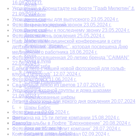
16.08.2024 г.г.
Дочке
Украшение в Кронштадте на форте "Граф Милютин"⚓
Единороги
21.09.2024 г.
С юмором
Украшение сцены для выпускного 23.05.2024 г.
Авто-мото
Фотозона на последний звонок 23.05.2024 г.
Встреча из роддома
Выпускной
Украшение сцены к последнему звонку 23.05.2024 г.
Девочкам
Фотозона на день рождения 25.05.2024 г.
Мальчикам
Наш декор на медицинской конференции в сети
Животные, птички
детских клиник "Вирилис", которая посвещена Дню
Звезды
медицинского работника 18.06.2024 г.
Круги
Фотозона посвященная 20-летию бренда "CAIMAN"
Круги и луна
22.06.2024 г.
Люблю тебя
Едем в лето с нашей новой фотозоной для гольф-
Подруге
клуба "Петергоф" 12.07.2024 г.
Мульт герои
Фотозона-блеск 11.06.2024 г.
С Днем Рождения
Свадебный декор из цветов 17.07.2024 г.
Сердца
Украшение входной группы и дома шарами
Феи и Принцессы
21.09.2024 г.
Фольгированные цифры
Летняя фотозона для яркого дня рождения 20.07.2024
Шарики ходячки
г.
Шары Баблс
Фотозона на 02.09.2024 г.
Еда и напитки
Цветы
Фотозона на 15-ти летие компании 15.08.2024 г.
Свадьба
Декор свадьбы в Лофте "Вдохновение" 20.08.2024 г.
Арки регистрации
Фотозона на 15 лет "Флит компани" 28.07.2024 г.
Большие шары. Баблсы
Композиция в спортивный зал 02.09.2024 г.