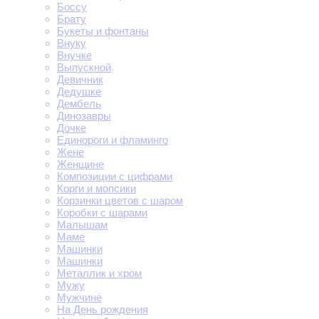
Боссу
Брату
Букеты и фонтаны
Внуку
Внучке
Выпускной
Девичник
Дедушке
Дембель
Динозавры
Дочке
Единороги и фламинго
Жене
Женщине
Композиции с цифрами
Корги и мопсики
Корзинки цветов с шаром
Коробки с шарами
Малышам
Маме
Машинки
Машинки
Металлик и хром
Мужу
Мужчине
На День рождения