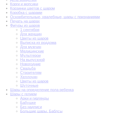
Корги и мопсики
Корзинки цветов с шаром
Коробка с шарами
Оскорбительные, хвалебные, шары с признаниями
Печать на шарах
Фигуры из шаров
1 сентября
Для женщин
Цветы из шаров
Выписка из роддома
Для мужчин
Медицинские
Мультгерои
На выпускной
Новогодние
Свадьба
Строителям
Хеллоуин
Цветы из шаров
Шуточные
Шары на определение пола ребенка
Шары с гелием
Арки и гирлянды
Бабушке
Без надписи
Большие шары. Баблсы