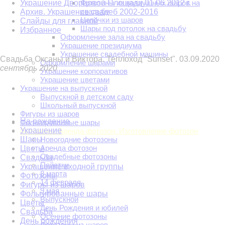
Украшение Дворцовой Площади 01.06.2012 г.
Фотозоны из воздушных шаров на
свадьбу
Архив. Украшение свадеб 2002-2016
Цепочки из шаров
Слайды для главной
Шары под потолок на свадьбу
Избранное
Оформление зала на свадьбу
Украшение президиума
Украшение свадебной машины
Свадьба Оксаны и Виктора. Теплоход "Sunset". 03.09.2020
Оформление шарами
сентябрь 2020
Украшение корпоративов
Украшение цветами
Украшение на выпускной
Выпускной в детском саду
Школьный выпускной
Фигуры из шаров
На рождение
Фольгированные шары
Украшение
Фотозоны. Аренда фотозон. Изготовление фотозон
Шары
Новогодние фотозоны
Аренда фотозон
Цветы
Свадебные фотозоны
Свадьба
Пайетки
Украшение входной группы
8 марта
Фотозоны
14 февраля
Фигуры из шаров
9 мая
Фольгированные шары
Выпускной
Цветы
День Рождения и юбилей
Свадьба
Осенние фотозоны
День рождения
Фотозоны из шаров