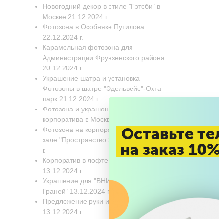
Новогодний декор в стиле "Гэтсби" в
Москве 21.12.2024 г.
Фотозона в Особняке Путилова
22.12.2024 г.
Карамельная фотозона для
Администрации Фрунзенского района
20.12.2024 г.
Украшение шатра и установка
Фотозоны в шатре "Эдельвейс"-Охта
парк 21.12.2024 г.
Фотозона и украшение Новогоднего
корпоратива в Москве 17.12.2024 г.
Оставьте те
Фотозона на корпоратив в банкетном
зале "Пространство 360". 17.12.2024
на заказ 10
г.
Корпоратив в лофте "Вдохновение"
13.12.2024 г.
Украшение для "ВНИИГАЗ" Бц "8
Граней" 13.12.2024 г.
Предложение руки и сердца
13.12.2024 г.