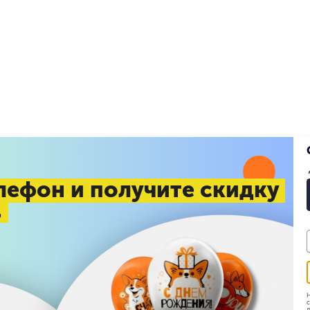
лефон и получите скидку
%
Н
с
д