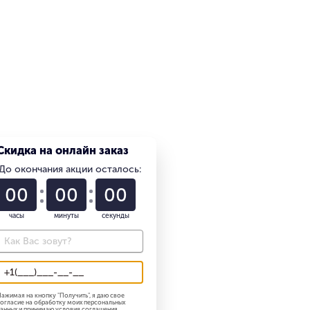
Скидка на онлайн заказ
До окончания акции осталось:
01
22
58
часы
минуты
секунды
ажимая на кнопку "
Получить
", я даю свое
огласие на обработку моих персональных
анных и принимаю
условия соглашения