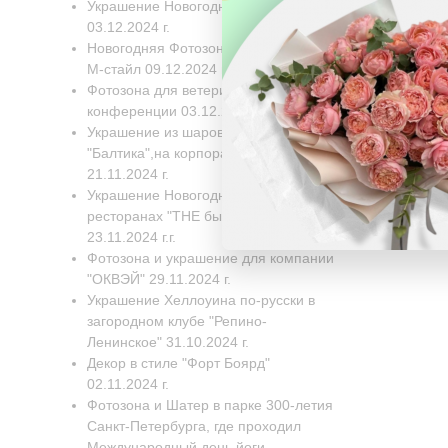
Украшение Новогодней елки
03.12.2024 г.
Новогодняя Фотозона для компании
М-стайл 09.12.2024 г.
Фотозона для ветеринарной
конференции 03.12.2024 г.
Украшение из шаров для завода
"Балтика",на корпоративный день
21.11.2024 г.
Украшение Новогодних Елок в двух
ресторанах "THE бык" 22.11.2024-
23.11.2024 г.г.
Фотозона и украшение для компании
"ОКВЭЙ" 29.11.2024 г.
Украшение Хеллоуина по-русски в
загородном клубе "Репино-
Ленинское" 31.10.2024 г.
Декор в стиле "Форт Боярд"
02.11.2024 г.
Фотозона и Шатер в парке 300-летия
Санкт-Петербурга, где проходил
Международный день йоги,